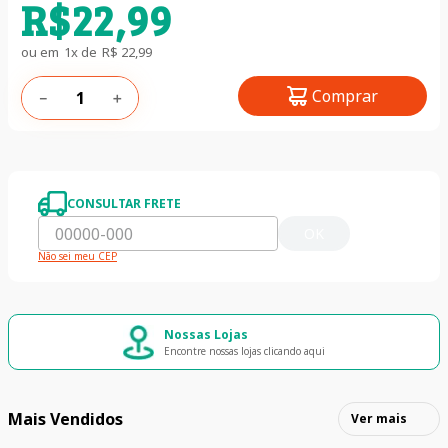
R$
22
,
99
ou em
1
x de
R$
22
,
99
Comprar
－
＋
CONSULTAR FRETE
OK
Não sei meu CEP
Nossas Lojas
Encontre nossas lojas clicando aqui
Mais Vendidos
Ver mais