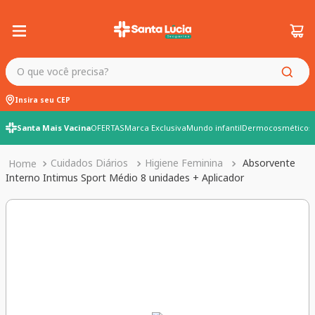
O que você precisa?
Insira seu CEP
Santa Mais Vacina
OFERTAS
Marca Exclusiva
Mundo infantil
Dermocosméticos
Cuidados Diários
Higiene Feminina
Absorvente
Interno Intimus Sport Médio 8 unidades + Aplicador