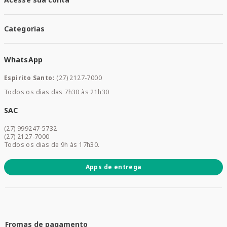
Santa Mais Exames
Santa Mais Serviços
Minha Conta
Santa Mais Convenios
Categorias
Meus Pedidos
Medicamentos
WhatsApp
Saúde e Bem-estar
Mamães e Bebê
Espirito Santo:
(27) 2127-7000
Home Care
Todos os dias das 7h30 às 21h30
Cuidados Diários
Dermocosméticos
SAC
Acesse sua conta
(27) 999247-5732
Promoções
(27) 2127-7000
Todos os dias de 9h às 17h30.
Apps de entrega
Fromas de pagamento