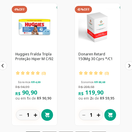
4%
OFF
43%
OFF
Huggies Fralda Tripla
Donaren Retard
Proteção Hiper M C/92
150Mg 30 Cprs */C1
☆
☆
☆
☆
☆
☆
☆
☆
☆
☆
(
0
)
(
0
)
Economize
R$
4
,
09
Economize
R$
88
,
68
R$
94
,
99
R$
208
,
58
90
,
90
119
,
90
R$
R$
ou em
1
x de
R$
90
,
90
ou em
2
x de
R$
59
,
95
－
＋
－
＋