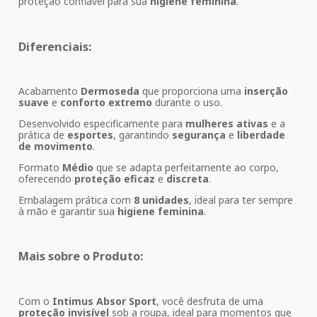
proteção confiável para sua
higiene feminina
.
Diferenciais:
Acabamento
Dermoseda
que proporciona uma
inserção
suave
e
conforto extremo
durante o uso.
Desenvolvido especificamente para
mulheres ativas
e a
prática de
esportes
, garantindo
segurança
e
liberdade
de movimento
.
Formato
Médio
que se adapta perfeitamente ao corpo,
oferecendo
proteção eficaz
e
discreta
.
Embalagem prática com
8 unidades
, ideal para ter sempre
à mão e garantir sua
higiene feminina
.
Mais sobre o Produto:
Com o
Intimus Absor Sport
, você desfruta de uma
proteção invisível
sob a roupa, ideal para momentos que