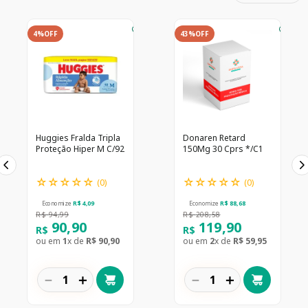
4%
OFF
43%
OFF
Huggies Fralda Tripla
Donaren Retard
Proteção Hiper M C/92
150Mg 30 Cprs */C1
☆
☆
☆
☆
☆
☆
☆
☆
☆
☆
(
0
)
(
0
)
Economize
R$
4
,
09
Economize
R$
88
,
68
R$
94
,
99
R$
208
,
58
90
,
90
119
,
90
R$
R$
ou em
1
x de
R$
90
,
90
ou em
2
x de
R$
59
,
95
－
＋
－
＋