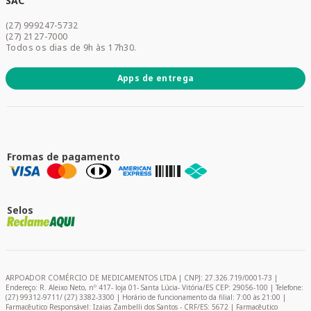
SAC
Acesse sua conta
(27) 999247-5732
Promoções
(27) 2127-7000
Todos os dias de 9h às 17h30.
Apps de entrega
Fromas de pagamento
Selos
ARPOADOR COMÉRCIO DE MEDICAMENTOS LTDA | CNPJ: 27.326.719/0001-73 |
Endereço: R. Aleixo Neto, nº 417- loja 01- Santa Lúcia- Vitória/ES CEP: 29056-100 | Telefone:
(27) 99312-9711/ (27) 3382-3300 | Horário de funcionamento da filial: 7:00 às 21:00 |
Farmacêutico Responsável: Izaias Zambelli dos Santos - CRF/ES: 5672 | Farmacêutico