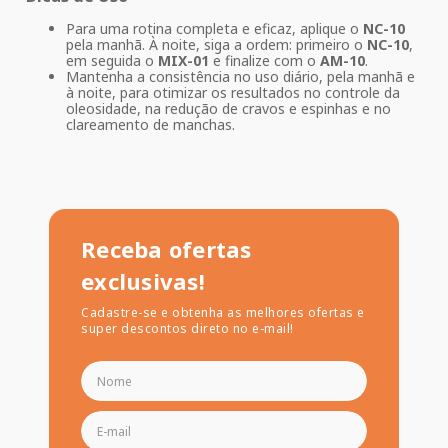
Para uma rotina completa e eficaz, aplique o
NC-10
pela manhã. À noite, siga a ordem: primeiro o
NC-10
,
em seguida o
MIX-01
e finalize com o
AM-10
.
Mantenha a consistência no uso diário, pela manhã e
à noite, para otimizar os resultados no controle da
oleosidade, na redução de cravos e espinhas e no
clareamento de manchas.
Receba ofertas
exclusivas!
Cadastre-se e obtenha as melhores ofertas e
super descontos direto no e-mail!