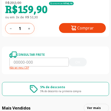
R$
202
,
00
Economize
R$
42
,
10
R$
159
,
90
ou em
3
x de
R$
53
,
30
Comprar
－
＋
CONSULTAR FRETE
OK
Não sei meu CEP
5% de desconto
5% de desconto na primeira compra
Mais Vendidos
Ver mais