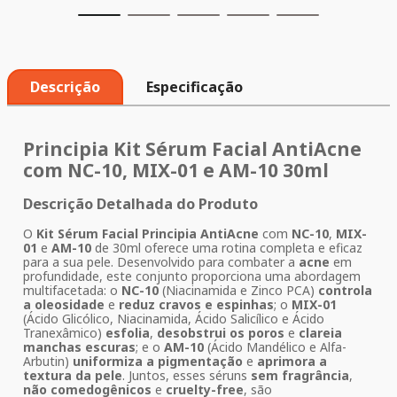
Descrição
Especificação
Principia Kit Sérum Facial AntiAcne
com
NC-10
,
MIX-01
e
AM-10
30ml
Descrição Detalhada do Produto
O
Kit Sérum Facial Principia AntiAcne
com
NC-10
,
MIX-
01
e
AM-10
de 30ml oferece uma rotina completa e eficaz
para a sua pele. Desenvolvido para combater a
acne
em
profundidade, este conjunto proporciona uma abordagem
multifacetada: o
NC-10
(Niacinamida e Zinco PCA)
controla
a oleosidade
e
reduz cravos e espinhas
; o
MIX-01
(Ácido Glicólico, Niacinamida, Ácido Salicílico e Ácido
Tranexâmico)
esfolia
,
desobstrui os poros
e
clareia
manchas escuras
; e o
AM-10
(Ácido Mandélico e Alfa-
Arbutin)
uniformiza a pigmentação
e
aprimora a
textura da pele
. Juntos, esses séruns
sem fragrância
,
não comedogênicos
e
cruelty-free
, são