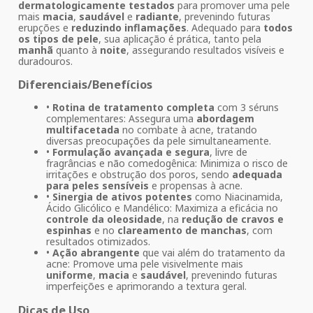
dermatologicamente testados
para promover uma pele
mais
macia
,
saudável
e
radiante
, prevenindo futuras
erupções e
reduzindo inflamações
. Adequado para
todos
os tipos de pele
, sua aplicação é prática, tanto pela
manhã
quanto à
noite
, assegurando resultados visíveis e
duradouros.
Diferenciais/Benefícios
•
Rotina de tratamento completa
com 3 séruns
complementares: Assegura uma
abordagem
multifacetada
no combate à acne, tratando
diversas preocupações da pele simultaneamente.
•
Formulação avançada e segura
, livre de
fragrâncias e não comedogênica: Minimiza o risco de
irritações e obstrução dos poros, sendo
adequada
para peles sensíveis
e propensas à acne.
•
Sinergia de ativos potentes
como Niacinamida,
Ácido Glicólico e Mandélico: Maximiza a eficácia no
controle da oleosidade
, na
redução de cravos e
espinhas
e no
clareamento de manchas
, com
resultados otimizados.
•
Ação abrangente
que vai além do tratamento da
acne: Promove uma pele visivelmente mais
uniforme
,
macia
e
saudável
, prevenindo futuras
imperfeições e aprimorando a textura geral.
Dicas de Uso