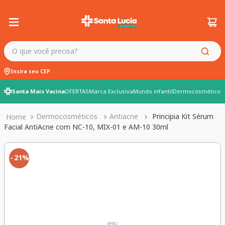
O que você precisa?
Insira seu CEP
Santa Mais Vacina
OFERTAS
Marca Exclusiva
Mundo infantil
Dermocosméticos
Dermocosméticos
Antiacne
Principia Kit Sérum
Facial AntiAcne com NC-10, MIX-01 e AM-10 30ml
21%