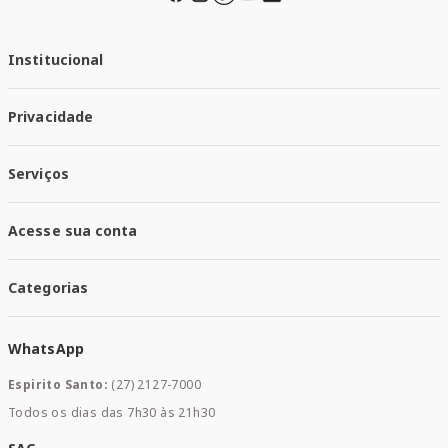
Institucional
Quem Somos
Privacidade
Trabalhe conosco
Responsabilidade Social
Política de Privacidade
Nossas Lojas
Serviços
Política de Entrega
Trocas e Devoluções
Santa Mais Vacinas
Acesse sua conta
Santa Mais Exames
Santa Mais Serviços
Minha Conta
Santa Mais Convenios
Categorias
Meus Pedidos
Medicamentos
WhatsApp
Saúde e Bem-estar
Mamães e Bebê
Espirito Santo:
(27) 2127-7000
Home Care
Todos os dias das 7h30 às 21h30
Cuidados Diários
Dermocosméticos