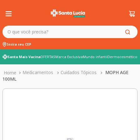
O que você precisa?
Insira seu CEP
Santa Mais Vacina
OFERTAS
Marca Exclusiva
Mundo infantil
Dermocosméticos
Medicamentos
Cuidados Tópicos
MOPH AGE
100ML