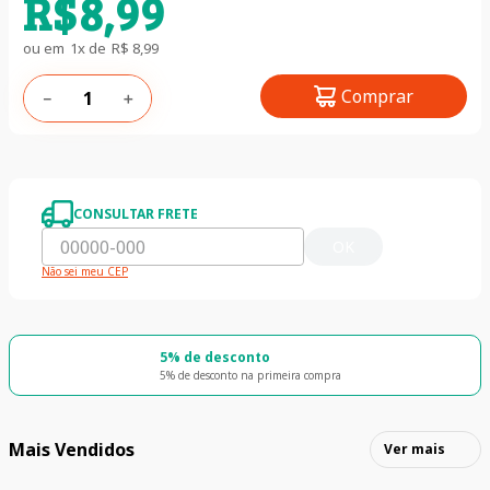
R$
8
,
99
ou em
1
x de
R$
8
,
99
Comprar
－
＋
CONSULTAR FRETE
OK
Não sei meu CEP
5% de desconto
5% de desconto na primeira compra
Mais Vendidos
Ver mais