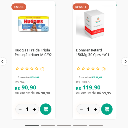
4%
OFF
43%
OFF
Huggies Fralda Tripla
Donaren Retard
Proteção Hiper M C/92
150Mg 30 Cprs */C1
☆
☆
☆
☆
☆
☆
☆
☆
☆
☆
(
0
)
(
0
)
Economize
R$
4
,
09
Economize
R$
88
,
68
R$
94
,
99
R$
208
,
58
90
,
90
119
,
90
R$
R$
ou em
1
x de
R$
90
,
90
ou em
2
x de
R$
59
,
95
－
＋
－
＋