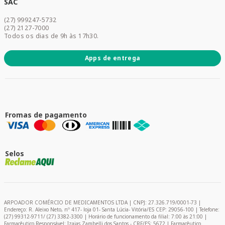
Dermocosméticos
SAC
Acesse sua conta
(27) 999247-5732
Promoções
(27) 2127-7000
Todos os dias de 9h às 17h30.
Apps de entrega
Fromas de pagamento
Selos
ARPOADOR COMÉRCIO DE MEDICAMENTOS LTDA | CNPJ: 27.326.719/0001-73 |
Endereço: R. Aleixo Neto, nº 417- loja 01- Santa Lúcia- Vitória/ES CEP: 29056-100 | Telefone:
(27) 99312-9711/ (27) 3382-3300 | Horário de funcionamento da filial: 7:00 às 21:00 |
Farmacêutico Responsável: Izaias Zambelli dos Santos - CRF/ES: 5672 | Farmacêutico