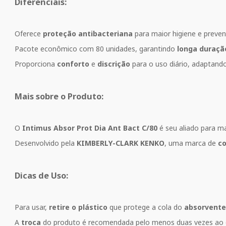
Diferenciais:
Oferece
proteção antibacteriana
para maior higiene e preven
Pacote econômico com 80 unidades, garantindo
longa duraçã
Proporciona
conforto
e
discrição
para o uso diário, adaptando
Mais sobre o Produto:
O
Intimus Absor Prot Dia Ant Bact C/80
é seu aliado para m
Desenvolvido pela
KIMBERLY-CLARK KENKO
, uma marca de
co
Dicas de Uso:
Para usar,
retire o plástico
que protege a cola do
absorvente
A
troca
do produto é recomendada pelo menos duas vezes ao 