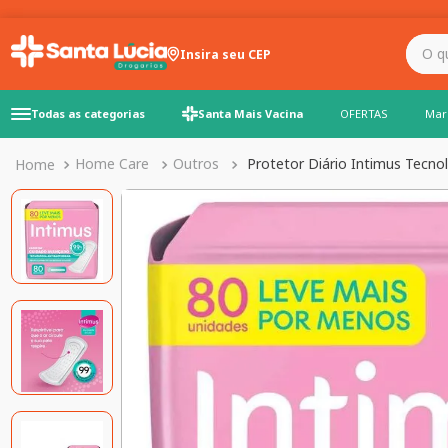
O que você precisa para
Insira seu CEP
Todas as categorias
Santa Mais Vacina
OFERTAS
Mar
Home Care
Outros
Protetor Diário Intimus Tecno