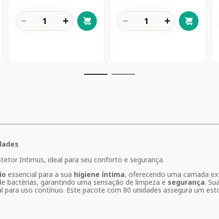
－
＋
－
＋
idades
etor Intimus, ideal para seu conforto e segurança.
io
essencial para a sua
higiene íntima
, oferecendo uma camada ex
o de bactérias, garantindo uma sensação de limpeza e
segurança
. Su
eal para uso contínuo. Este pacote com 80 unidades assegura um est