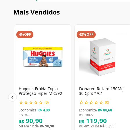
Mais Vendidos
4%
OFF
43%
OFF
Huggies Fralda Tripla
Donaren Retard 150Mg
Proteção Hiper M C/92
30 Cprs */C1
☆
☆
☆
☆
☆
☆
☆
☆
☆
☆
(
0
)
(
0
)
Economize
R$
4
,
09
Economize
R$
88
,
68
R$
94
,
99
R$
208
,
58
90
,
90
119
,
90
R$
R$
ou em
1
x de
R$
90
,
90
ou em
2
x de
R$
59
,
95