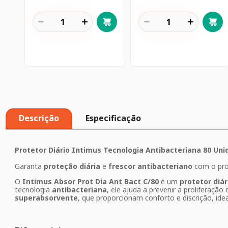
－
＋
－
＋
Descrição
Especificação
Protetor Diário Intimus Tecnologia Antibacteriana 80 Un
Garanta
proteção diária
e
frescor antibacteriano
com o prot
O
Intimus Absor Prot Dia Ant Bact C/80
é um
protetor diár
tecnologia
antibacteriana
, ele ajuda a prevenir a proliferaçã
superabsorvente
, que proporcionam conforto e discrição, id