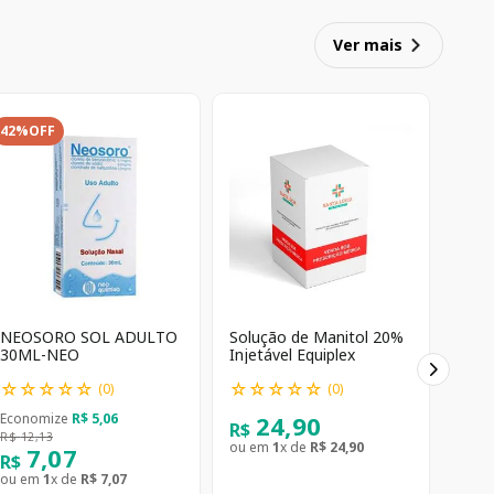
Ver mais
42%
OFF
NEOSORO SOL ADULTO
Solução de Manitol 20%
30ML-NEO
Injetável Equiplex
☆
☆
☆
☆
☆
☆
☆
☆
☆
☆
(
0
)
(
0
)
24
,
90
Economize
R$
5
,
06
R$
R$
12
,
13
ou em
1
x de
R$
24
,
90
7
,
07
R$
ou em
1
x de
R$
7
,
07