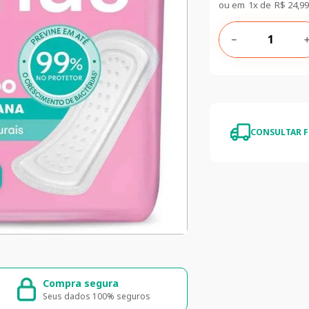
ou em
1
x de
R$
24
,
99
－
CONSULTAR F
egura
Entrega rápida e segura
 100% seguros
Entrega para todo o Brasil