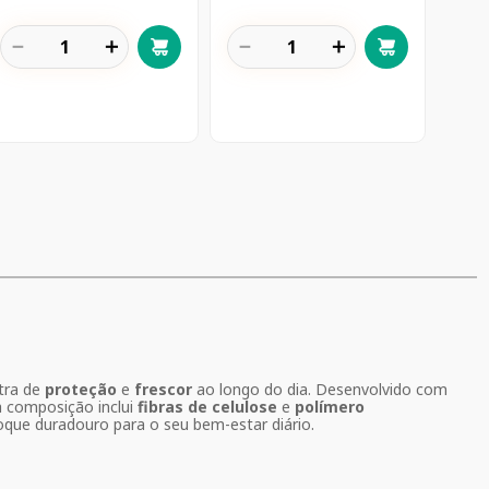
－
＋
－
＋
tra de
proteção
e
frescor
ao longo do dia. Desenvolvido com
a composição inclui
fibras de celulose
e
polímero
oque duradouro para o seu bem-estar diário.