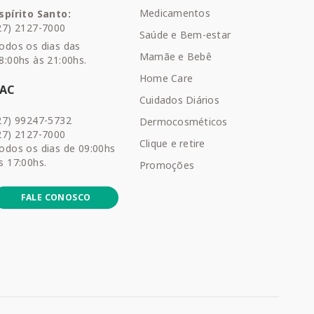
Medicamentos
spírito Santo:
27) 2127-7000
Saúde e Bem-estar
odos os dias das
Mamãe e Bebê
8:00hs às 21:00hs.
Home Care
SAC
Cuidados Diários
27) 99247-5732
Dermocosméticos
27) 2127-7000
Clique e retire
odos os dias de 09:00hs
s 17:00hs.
Promoções
FALE CONOSCO