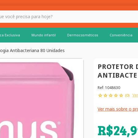
 hoje?
ca Exclusiva
Mundo infantil
Dermocosméticos
Conveniência
logia Antibacteriana 80 Unidades
PROTETOR 
ANTIBACTE
Ref
:
1048630
☆
☆
☆
☆
☆
Ver
(
0
)
Ver mais sobre o p
R$
24
,
9