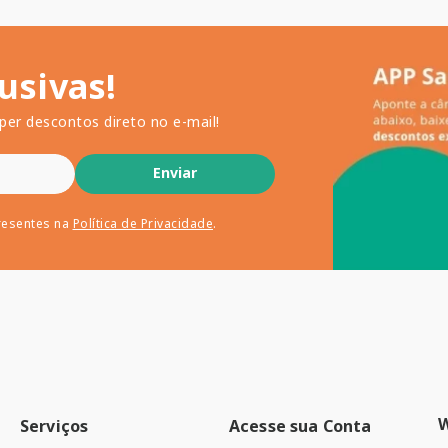
usivas!
per descontos direto no e-mail!
Enviar
resentes na
Política de Privacidade
.
Serviços
Acesse sua Conta