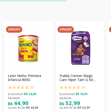
24%
OFF
24%
OFF
Leite Ninho Primeira
Fralda Cremer Magic
Infancia 800G
Care Hiper Tam G 60
unidades
☆
☆
☆
☆
☆
☆
☆
☆
☆
☆
(
0
)
(
0
)
Economize
R$
14
,
09
Economize
R$
16
,
91
R$
58
,
99
R$
69
,
90
44
,
90
52
,
99
R$
R$
ou em
1
x de
R$
44
,
90
ou em
1
x de
R$
52
,
99