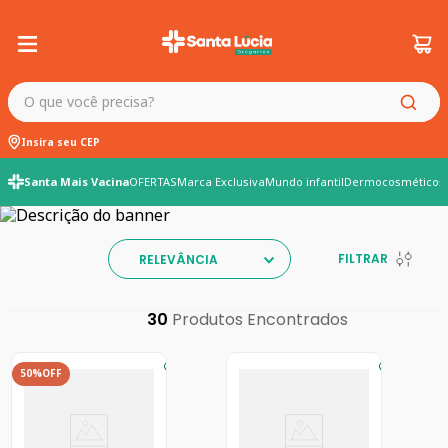
O que você precisa?
Insira seu CEP
Santa Mais Vacina
OFERTAS
Marca Exclusiva
Mundo infantil
Dermocosméticos
FILTRAR
RELEVÂNCIA
30
50%
OFF