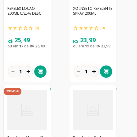
REPELEX LOCAO
XO INSETO REPELENTE
200ML C/25% DESC
SPRAY 200ML
☆
☆
☆
☆
☆
☆
☆
☆
☆
☆
(
0
)
(
0
)
25
,
49
23
,
99
R$
R$
ou em
1
x de
R$
25
,
49
ou em
1
x de
R$
23
,
99
－
＋
－
＋
29%
OFF