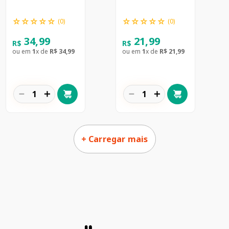
☆
☆
☆
☆
☆
☆
☆
☆
☆
☆
(
0
)
(
0
)
34
,
99
21
,
99
R$
R$
ou em
1
x de
R$
34
,
99
ou em
1
x de
R$
21
,
99
－
＋
－
＋