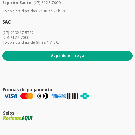
Espirito Santo:
(27) 2127-7000
Home Care
Todos os dias das 7h30 às 21h30
Cuidados Diários
Dermocosméticos
SAC
Acesse sua conta
(27) 999247-5732
Promoções
(27) 2127-7000
Todos os dias de 9h às 17h30.
Apps de entrega
Fromas de pagamento
Selos