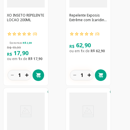
XO INSETO REPELENTE
Repelente Exposis
LOCAO 200ML
Extrême com Icaridina
Aerosol 100ml
☆
☆
☆
☆
☆
☆
☆
☆
☆
☆
(
0
)
(
0
)
62
,
90
Economize
R$
2
,
09
R$
R$
19
,
99
ou em
1
x de
R$
62
,
90
17
,
90
R$
ou em
1
x de
R$
17
,
90
－
＋
－
＋