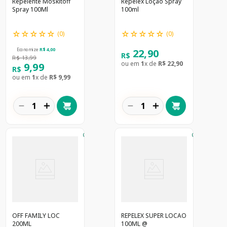
Repelente Moskitoff
Repelex Loção Spray
Spray 100Ml
100ml
☆
☆
☆
☆
☆
☆
☆
☆
☆
☆
(
0
)
(
0
)
22
,
90
Economize
R$
4
,
00
R$
R$
13
,
99
ou em
1
x de
R$
22
,
90
9
,
99
R$
ou em
1
x de
R$
9
,
99
－
＋
－
＋
OFF FAMILY LOC
REPELEX SUPER LOCAO
200ML
100ML @