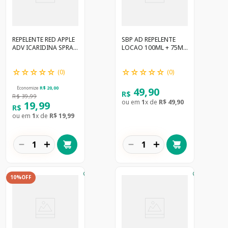
REPELENTE RED APPLE
SBP AD REPELENTE
ADV ICARIDINA SPRAY
LOCAO 100ML + 75ML
125ML
GRTS
☆
☆
☆
☆
☆
☆
☆
☆
☆
☆
(
0
)
(
0
)
49
,
90
Economize
R$
20
,
00
R$
R$
39
,
99
ou em
1
x de
R$
49
,
90
19
,
99
R$
ou em
1
x de
R$
19
,
99
－
＋
－
＋
10%
OFF