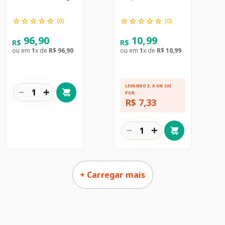
De Coco 45g
☆
☆
☆
☆
☆
☆
☆
☆
☆
☆
(
0
)
(
0
)
96
,
90
10
,
99
R$
R$
ou em
1
x de
R$
96
,
90
ou em
1
x de
R$
10
,
99
LEVANDO
3
, A
UN
SAI
－
＋
POR:
R$ 7,33
－
＋