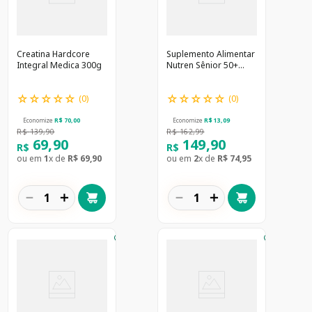
Creatina Hardcore
Suplemento Alimentar
Integral Medica 300g
Nutren Sênior 50+
Sem Sabor 740g
☆
☆
☆
☆
☆
☆
☆
☆
☆
☆
(
0
)
(
0
)
Economize
R$
70
,
00
Economize
R$
13
,
09
R$
139
,
90
R$
162
,
99
69
,
90
149
,
90
R$
R$
ou em
1
x de
R$
69
,
90
ou em
2
x de
R$
74
,
95
－
＋
－
＋