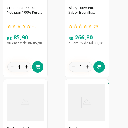
Creatina Atlhetica
Whey 100% Pure
Nutrition 100% Pure
Sabor Baunilha
300g
Integralmedica 907g
☆
☆
☆
☆
☆
☆
☆
☆
☆
☆
(
0
)
(
0
)
85
,
90
266
,
80
R$
R$
ou em
1
x de
R$
85
,
90
ou em
5
x de
R$
53
,
36
－
＋
－
＋