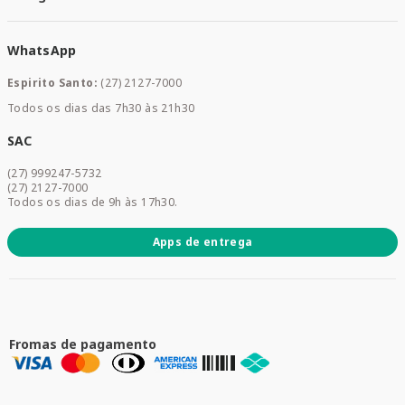
Meus Pedidos
Medicamentos
WhatsApp
Saúde e Bem-estar
Mamães e Bebê
Espirito Santo:
(27) 2127-7000
Home Care
Todos os dias das 7h30 às 21h30
Cuidados Diários
Dermocosméticos
SAC
Acesse sua conta
(27) 999247-5732
Promoções
(27) 2127-7000
Todos os dias de 9h às 17h30.
Apps de entrega
Fromas de pagamento