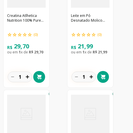
Creatina Atlhetica
Leite em Pó
Nutrition 100% Pure
Desnatado Molico
100g
280g
☆
☆
☆
☆
☆
☆
☆
☆
☆
☆
(
0
)
(
0
)
29
,
70
21
,
99
R$
R$
ou em
1
x de
R$
29
,
70
ou em
1
x de
R$
21
,
99
－
＋
－
＋