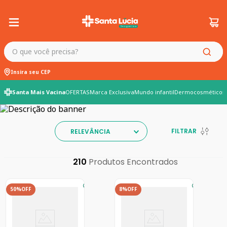
O que você precisa?
Insira seu CEP
Santa Mais Vacina
OFERTAS
Marca Exclusiva
Mundo infantil
Dermocosméticos
FILTRAR
RELEVÂNCIA
210
50%
OFF
8%
OFF