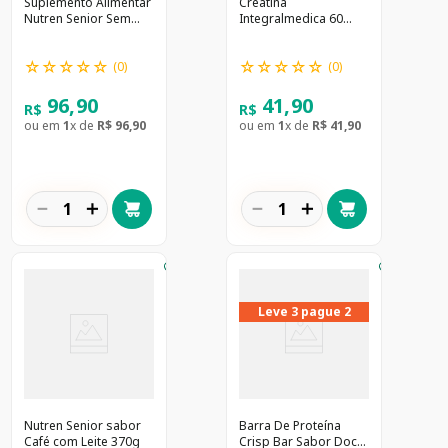
Suplemento Alimentar
Creatina
Nutren Senior Sem
Integralmedica 60
Sabor Nestlé 370g
Cápsulas
☆
☆
☆
☆
☆
☆
☆
☆
☆
☆
(
0
)
(
0
)
96
,
90
41
,
90
R$
R$
ou em
1
x de
R$
96
,
90
ou em
1
x de
R$
41
,
90
－
＋
－
＋
Leve 3 pague 2
Nutren Senior sabor
Barra De Proteína
Café com Leite 370g
Crisp Bar Sabor Doce