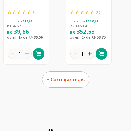
☆
☆
☆
☆
☆
☆
☆
☆
☆
☆
(
0
)
(
0
)
Economize
R$
6
,
86
Economize
R$
697
,
92
R$
46
,
52
R$
1
.
050
,
45
39
,
66
352
,
53
R$
R$
ou em
1
x de
R$
39
,
66
ou em
6
x de
R$
58
,
75
－
＋
－
＋