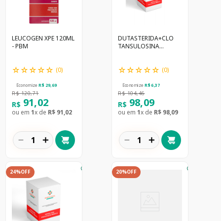
LEUCOGEN XPE 120ML
DUTASTERIDA+CLO
- PBM
TANSULOSINA
0,5+0,4MG 30 CAPS
☆
☆
☆
☆
☆
☆
☆
☆
☆
☆
(
0
)
(
0
)
Economize
R$
29
,
69
Economize
R$
6
,
37
R$
120
,
71
R$
104
,
46
91
,
02
98
,
09
R$
R$
ou em
1
x de
R$
91
,
02
ou em
1
x de
R$
98
,
09
－
＋
－
＋
24%
OFF
20%
OFF