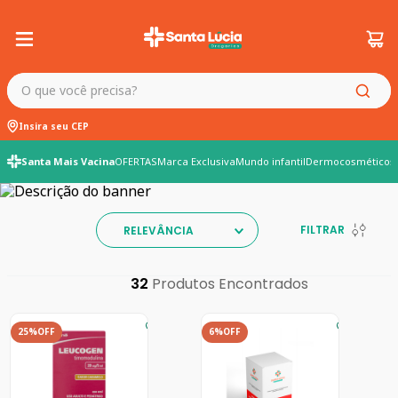
O que você precisa?
Insira seu CEP
Santa Mais Vacina
OFERTAS
Marca Exclusiva
Mundo infantil
Dermocosméticos
FILTRAR
RELEVÂNCIA
32
25%
OFF
6%
OFF