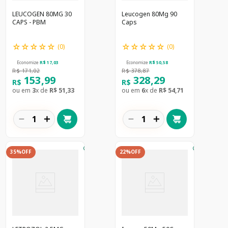
LEUCOGEN 80MG 30
Leucogen 80Mg 90
CAPS - PBM
Caps
☆
☆
☆
☆
☆
☆
☆
☆
☆
☆
(
0
)
(
0
)
Economize
R$
17
,
03
Economize
R$
50
,
58
R$
171
,
02
R$
378
,
87
153
,
99
328
,
29
R$
R$
ou em
3
x de
R$
51
,
33
ou em
6
x de
R$
54
,
71
－
＋
－
＋
35%
OFF
22%
OFF