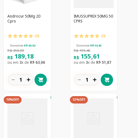
Androcur 50Mg 20
IMUSSUPREX 50MG 50
Cprs
CPRS
☆
☆
☆
☆
☆
☆
☆
☆
☆
☆
(
0
)
(
0
)
Economize
R$
60
,
82
Economize
R$
39
,
85
R$
250
,
00
R$
195
,
46
189
,
18
155
,
61
R$
R$
ou em
3
x de
R$
63
,
06
ou em
3
x de
R$
51
,
87
－
＋
－
＋
10%
OFF
13%
OFF