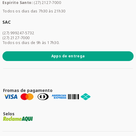
Espirito Santo:
(27) 2127-7000
Home Care
Todos os dias das 7h30 às 21h30
Cuidados Diários
Dermocosméticos
SAC
Acesse sua conta
(27) 999247-5732
Promoções
(27) 2127-7000
Todos os dias de 9h às 17h30.
Apps de entrega
Fromas de pagamento
Selos