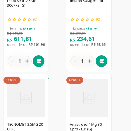
LETROZOL 2,5MG
Imuran 50Mg 50Cprs
30CPRS (G)
☆
☆
☆
☆
☆
☆
☆
☆
☆
☆
(
0
)
(
0
)
Economize
R$
329
,
15
Economize
R$
65
,
40
R$
940
,
96
R$
300
,
01
611
,
81
234
,
61
R$
R$
ou em
6
x de
R$
101
,
96
ou em
4
x de
R$
58
,
65
－
＋
－
＋
15%
OFF
66%
OFF
TECNOMET 2,5MG 20
Anastrozol 1Mg 30
CPRS
Cprs - Eur (G)