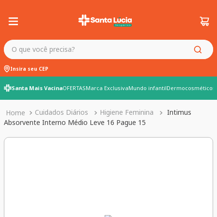
O que você precisa?
Insira seu CEP
Santa Mais Vacina
OFERTAS
Marca Exclusiva
Mundo infantil
Dermocosméticos
Cuidados Diários
Higiene Feminina
Intimus
Absorvente Interno Médio Leve 16 Pague 15