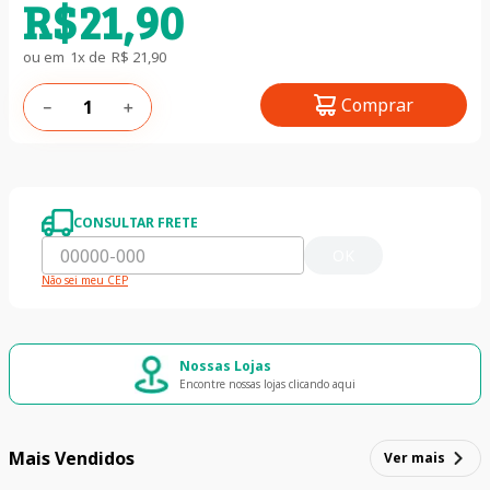
R$
21
,
90
ou em
1
x de
R$
21
,
90
Comprar
－
＋
CONSULTAR FRETE
OK
Não sei meu CEP
Nossas Lojas
Encontre nossas lojas clicando aqui
Mais Vendidos
Ver mais