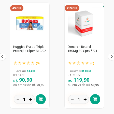
4%
OFF
43%
OFF
Huggies Fralda Tripla
Donaren Retard
Proteção Hiper M C/92
150Mg 30 Cprs */C1
☆
☆
☆
☆
☆
☆
☆
☆
☆
☆
(
0
)
(
0
)
Economize
R$
4
,
09
Economize
R$
88
,
68
R$
94
,
99
R$
208
,
58
90
,
90
119
,
90
R$
R$
ou em
1
x de
R$
90
,
90
ou em
2
x de
R$
59
,
95
－
＋
－
＋