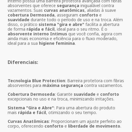
interno possui uma barreira protetora avançada com fibras
absorventes que oferece
segurança
inigualável contra
vazamentos. Suas
curvas anatômicas
, aliadas à suave
cobertura Dermoseda
, asseguram
conforto
e
suavidade
durante todo o período de uso e na troca. Além
disso, o prático
sistema "gira e abre"
facilita a abertura
de forma
rápida e fácil
, ideal para o seu ritmo. É o
absorvente interno Intimus
que você confia, agora com
ainda mais economia e eficiência para o fluxo moderado,
ideal para a sua
higiene feminina
.
Diferenciais:
Tecnologia Blue Protection
: Barreira protetora com fibras
absorventes para
máxima segurança
contra vazamentos.
Cobertura Dermoseda
: Garante
suavidade
e
conforto
excepcionais no uso e na troca, minimizando irritações.
Sistema "Gira e Abre"
: Para uma abertura do produto
mais
rápida e fácil
, otimizando o seu tempo.
Curvas Anatômicas
: Proporcionam um ajuste perfeito ao
corpo, oferecendo
conforto
e
liberdade de movimento
.