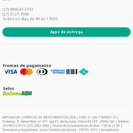
Acesse sua conta
(27) 999247-5732
Promoções
(27) 2127-7000
Todos os dias de 9h às 17h30.
Apps de entrega
Fromas de pagamento
Selos
ARPOADOR COMÉRCIO DE MEDICAMENTOS LTDA | CNPJ: 27.326.719/0001-73 |
Endereço: R. Aleixo Neto, nº 417- loja 01- Santa Lúcia- Vitória/ES CEP: 29056-100 | Telefone:
(27) 99312-9711/ (27) 3382-3300 | Horário de funcionamento da filial: 7:00 às 21:00 |
Farmacêutico Responsável: Izaias Zambelli dos Santos - CRF/ES: 5672 | Farmacêutico