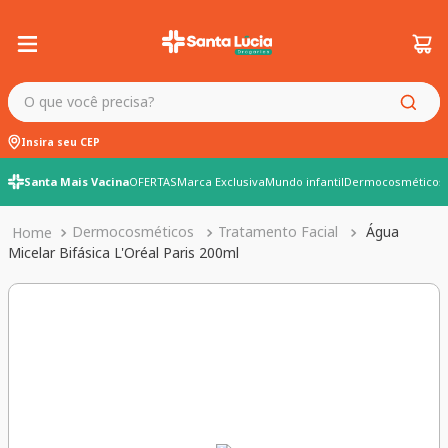
O que você precisa?
Insira seu CEP
Santa Mais Vacina
OFERTAS
Marca Exclusiva
Mundo infantil
Dermocosméticos
Dermocosméticos
Tratamento Facial
Água
Micelar Bifásica L'Oréal Paris 200ml