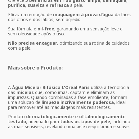
Oferece
5 benefícios em 1 só gesto
:
limpa
,
demaquila
,
purifica
,
suaviza
e
refresca
a pele.
Eficaz na remoção de
maquiagem à prova d’água
da face,
dos olhos e dos lábios, sem agredir.
Sua fórmula é
oil-free
, garantindo uma sensação leve e
sem oleosidade após o uso.
Não precisa enxaguar
, otimizando sua rotina de cuidados
com a pele.
Mais sobre o Produto:
A
Água Micelar Bifásica L'Oréal Paris
utiliza a tecnologia
das
micelas
que, como ímãs, captam e eliminam as
impurezas. Quando combinadas à fase emoliente, formam
uma solução de
limpeza incrivelmente poderosa
, ideal
para remover até as maquiagens mais resistentes.
Produto
dermatologicamente e oftalmologicamente
testado
, adequado para
todos os tipos de pele
, incluindo
as mais sensíveis, revelando uma pele reequilibrada e suave.