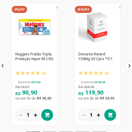
4%
OFF
43%
OFF
Huggies Fralda Tripla
Donaren Retard
Proteção Hiper M C/92
150Mg 30 Cprs */C1
☆
☆
☆
☆
☆
☆
☆
☆
☆
☆
(
0
)
(
0
)
Economize
R$
4
,
09
Economize
R$
88
,
68
R$
94
,
99
R$
208
,
58
90
,
90
119
,
90
R$
R$
ou em
1
x de
R$
90
,
90
ou em
2
x de
R$
59
,
95
－
＋
－
＋