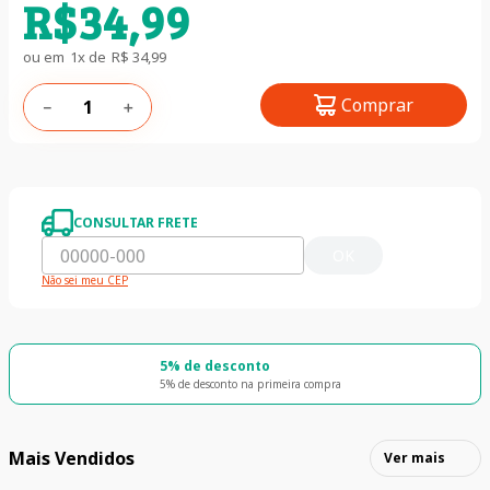
R$
34
,
99
ou em
1
x de
R$
34
,
99
Comprar
－
＋
CONSULTAR FRETE
OK
Não sei meu CEP
5% de desconto
5% de desconto na primeira compra
Mais Vendidos
Ver mais