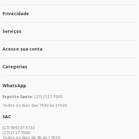
Quem Somos
Privacidade
Trabalhe conosco
Responsabilidade Social
Política de Privacidade
Nossas Lojas
Serviços
Política de Entrega
Trocas e Devoluções
Santa Mais Vacinas
Acesse sua conta
Santa Mais Exames
Santa Mais Serviços
Minha Conta
Santa Mais Convenios
Categorias
Meus Pedidos
Medicamentos
WhatsApp
Saúde e Bem-estar
Mamães e Bebê
Espirito Santo:
(27) 2127-7000
Home Care
Todos os dias das 7h30 às 21h30
Cuidados Diários
Dermocosméticos
SAC
Acesse sua conta
(27) 999247-5732
Promoções
(27) 2127-7000
Todos os dias de 9h às 17h30.