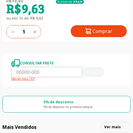
R$
13
,
92
Economize
R$
4
,
29
R$
9
,
63
ou em
1
x de
R$
9
,
63
Comprar
－
＋
CONSULTAR FRETE
OK
Não sei meu CEP
5% de desconto
5% de desconto na primeira compra
Mais Vendidos
Ver mais