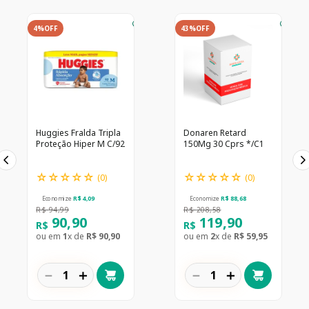
4%
OFF
43%
OFF
Huggies Fralda Tripla
Donaren Retard
Proteção Hiper M C/92
150Mg 30 Cprs */C1
☆
☆
☆
☆
☆
☆
☆
☆
☆
☆
(
0
)
(
0
)
Economize
R$
4
,
09
Economize
R$
88
,
68
R$
94
,
99
R$
208
,
58
90
,
90
119
,
90
R$
R$
ou em
1
x de
R$
90
,
90
ou em
2
x de
R$
59
,
95
－
＋
－
＋