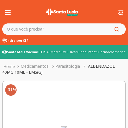
O que você precisa?
Insira seu CEP
Santa Mais Vacina
OFERTAS
Marca Exclusiva
Mundo infantil
Dermocosméticos
Medicamentos
Parasitologia
ALBENDAZOL
40MG 10ML - EMS(G)
31%