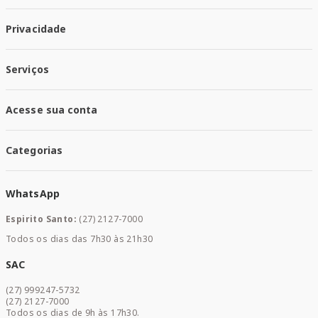
Quem Somos
Privacidade
Trabalhe conosco
Responsabilidade Social
Política de Privacidade
Nossas Lojas
Serviços
Política de Entrega
Trocas e Devoluções
Santa Mais Vacinas
Acesse sua conta
Santa Mais Exames
Santa Mais Serviços
Minha Conta
Santa Mais Convenios
Categorias
Meus Pedidos
Medicamentos
WhatsApp
Saúde e Bem-estar
Mamães e Bebê
Espirito Santo:
(27) 2127-7000
Home Care
Todos os dias das 7h30 às 21h30
Cuidados Diários
Dermocosméticos
SAC
Acesse sua conta
(27) 999247-5732
Promoções
(27) 2127-7000
Todos os dias de 9h às 17h30.