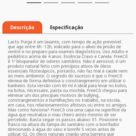
Descrição
Especificação
Lacto Purga é um laxante, com tempo de ação previsível
que age entre 6h -12h, indicado para o alívio da prisão de
ventre e no preparo para exames diagnósticos. Uso Adulto e
pediátrico acima de 4 anos. Essência Cravo e Canela. FreeCô
é 1º bloqueador de odores sanitários. Não é aerossol, é um
produto natural feito com princípios ativos de óleos
essenciais fitoterápicos, portanto, não faz mal à saúde nem
ao meio ambiente. O segredo do sucesso é que o FreeCô
elimina de forma definitiva o constrangimento em utilizar o
banheiro. Esta versão com 60 ml é ideal para levar no bolso,
na bolsa, nécessaire, pasta ou mochila. FreeCô chegou para
eliminar um dos principais motivos de bullying,
constrangimentos e humilhações no trabalho, na escola,
em casa, nos relacionamentos afetivos ou entre os amigos.
Mas como funciona? FreeCô cria uma capa na superfície da
água que neutraliza o mau cheiro antes mesmo de ser
percebido. Basta seguir os passos abaixo: 01. Posicione o
frasco na altura da tampa do sanitário com o borrifador
direcionado à água do vaso e borrife 5 vezes antes de
utilizar. 02. Os óleos naturais criarão uma barreira que