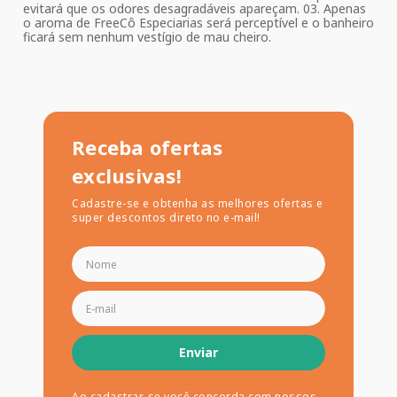
evitará que os odores desagradáveis apareçam. 03. Apenas
o aroma de FreeCô Especiarias será perceptível e o banheiro
ficará sem nenhum vestígio de mau cheiro.
Receba ofertas
exclusivas!
Cadastre-se e obtenha as melhores ofertas e
super descontos direto no e-mail!
Enviar
Ao cadastrar-se você concorda com nossos