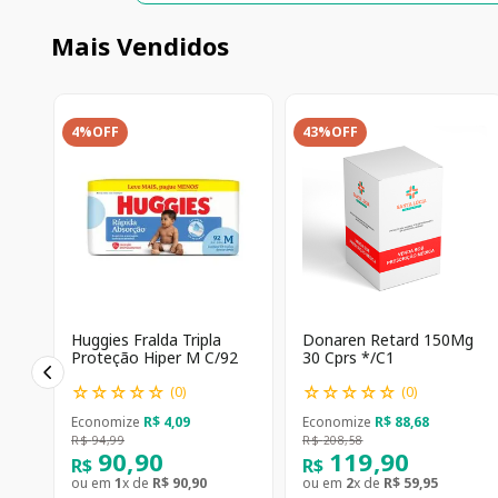
Mais Vendidos
4%
OFF
43%
OFF
Huggies Fralda Tripla
Donaren Retard 150Mg
Proteção Hiper M C/92
30 Cprs */C1
☆
☆
☆
☆
☆
☆
☆
☆
☆
☆
(
0
)
(
0
)
Economize
R$
4
,
09
Economize
R$
88
,
68
R$
94
,
99
R$
208
,
58
90
,
90
119
,
90
R$
R$
ou em
1
x de
R$
90
,
90
ou em
2
x de
R$
59
,
95