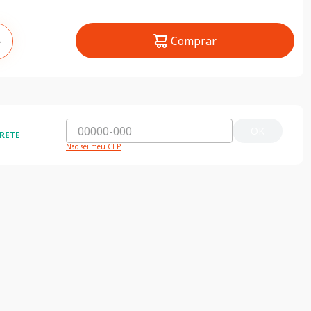
Comprar
＋
OK
RETE
Não sei meu CEP
ida e segura
5% de desconto
do o Brasil
5% de desconto na primeira compra