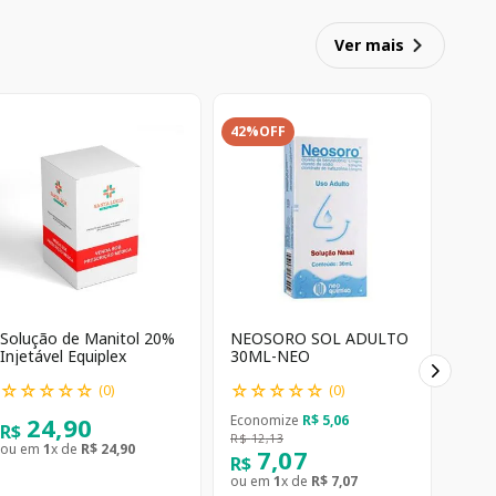
Ver mais
42%
OFF
Solução de Manitol 20%
NEOSORO SOL ADULTO
Injetável Equiplex
30ML-NEO
☆
☆
☆
☆
☆
☆
☆
☆
☆
☆
(
0
)
(
0
)
24
,
90
Economize
R$
5
,
06
R$
R$
12
,
13
ou em
1
x de
R$
24
,
90
7
,
07
R$
ou em
1
x de
R$
7
,
07