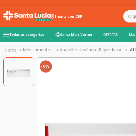
O que você precisa para
Insira seu CEP
Todas as categorias
Santa Mais Vacina
OFERTAS
Mar
Medicamentos
Aparelho Urinário e Reprodutor
AL
6%