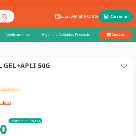
Lojas
Medicamentos
Higiene e Cuidados Pessoais
Cupons
 GEL+APLI 50G
 avaliações
roduto
Economize
R$
2
,
56
0