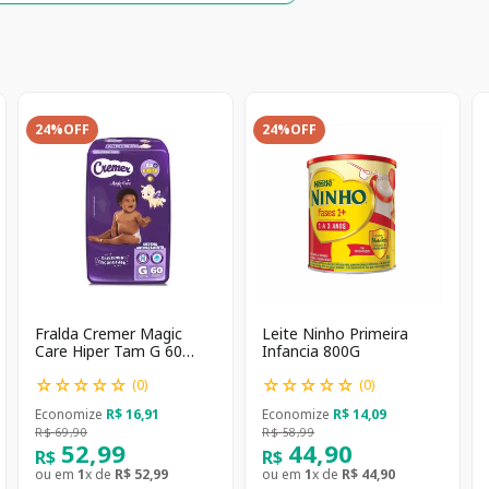
24%
OFF
24%
OFF
Fralda Cremer Magic
Leite Ninho Primeira
Care Hiper Tam G 60
Infancia 800G
unidades
☆
☆
☆
☆
☆
☆
☆
☆
☆
☆
(
0
)
(
0
)
Economize
R$
16
,
91
Economize
R$
14
,
09
R$
69
,
90
R$
58
,
99
52
,
99
44
,
90
R$
R$
ou em
1
x de
R$
52
,
99
ou em
1
x de
R$
44
,
90