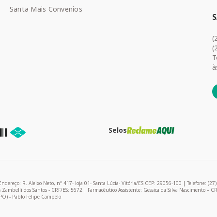
Santa Mais Convenios
(
(
T
à
Selos
R. Aleixo Neto, nº 417- loja 01- Santa Lúcia- Vitória/ES CEP: 29056-100 | Telefone: (27
as Zambelli dos Santos - CRF/ES: 5672 | Farmacêutico Assistente: Gessica da Silva Nascimento – C
PO) - Pablo Felipe Campelo