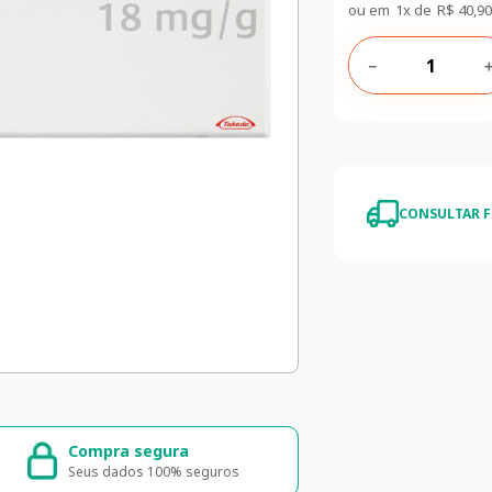
ou em
1
x de
R$
40
,
90
－
CONSULTAR F
Compra segura
Entrega ráp
Seus dados 100% seguros
Entrega para to