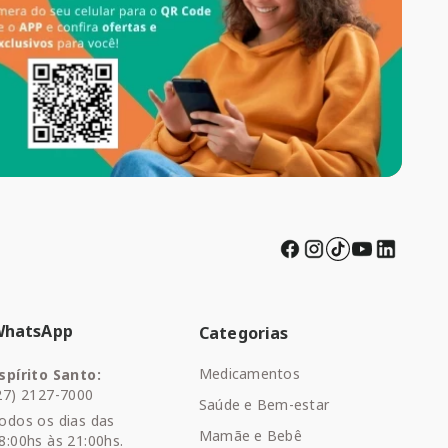
WhatsApp
Categorias
Medicamentos
spírito Santo:
27) 2127-7000
Saúde e Bem-estar
odos os dias das
Mamãe e Bebê
8:00hs às 21:00hs.