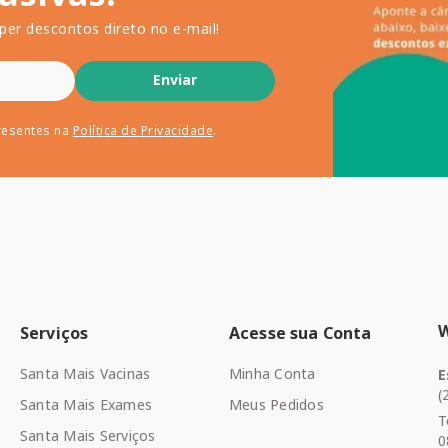
per descontos direto no e-mail!
Enviar
resentes na
Política de Privacidade
.
Serviços
Acesse sua Conta
Santa Mais Vacinas
Minha Conta
E
(
Santa Mais Exames
Meus Pedidos
T
Santa Mais Serviços
0