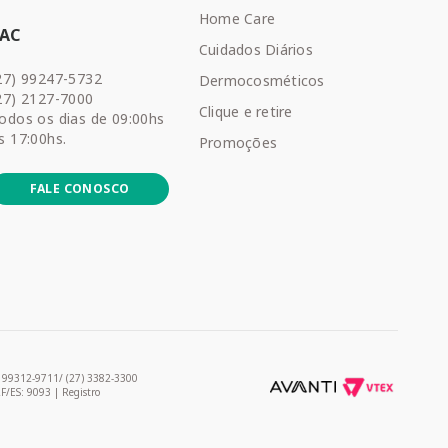
Home Care
SAC
Cuidados Diários
27) 99247-5732
Dermocosméticos
27) 2127-7000
Clique e retire
odos os dias de 09:00hs
s 17:00hs.
Promoções
FALE CONOSCO
) 99312-9711/ (27) 3382-3300
RF/ES: 9093 | Registro