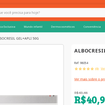
 hoje?
ca Exclusiva
Mundo infantil
Dermocosméticos
Conveniência
BOCRESIL GEL+APLI 50G
ALBOCRESIL
Ref
:
98054
☆
☆
☆
☆
☆
Ver
(
0
)
Ver mais sobre o p
R$
43
,
46
R$
40
,
9