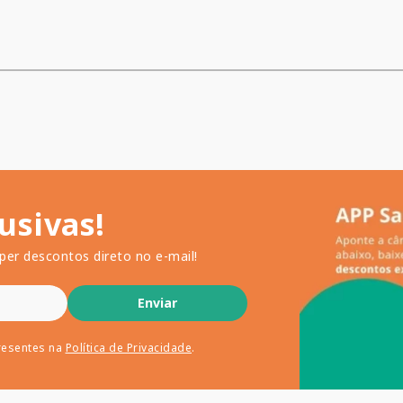
usivas!
per descontos direto no e-mail!
Enviar
resentes na
Política de Privacidade
.