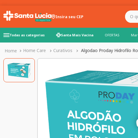
O que você precisa para
Insira seu CEP
Todas as categorias
Santa Mais Vacina
OFERTAS
Mar
Home Care
Curativos
Algodao Proday Hidrofilo R