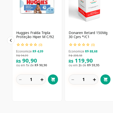
Huggies Fralda Tripla
Donaren Retard 150Mg
Proteção Hiper M C/92
30 Cprs */C1
☆
☆
☆
☆
☆
☆
☆
☆
☆
☆
(
0
)
(
0
)
Economize
R$
4
,
09
Economize
R$
88
,
68
R$
94
,
99
R$
208
,
58
90
,
90
119
,
90
R$
R$
ou em
1
x de
R$
90
,
90
ou em
2
x de
R$
59
,
95
－
＋
－
＋