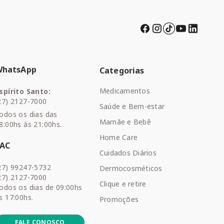
WhatsApp
Categorias
Medicamentos
spírito Santo:
27) 2127-7000
Saúde e Bem-estar
odos os dias das
Mamãe e Bebê
8:00hs às 21:00hs.
Home Care
SAC
Cuidados Diários
27) 99247-5732
Dermocosméticos
27) 2127-7000
Clique e retire
odos os dias de 09:00hs
s 17:00hs.
Promoções
FALE CONOSCO