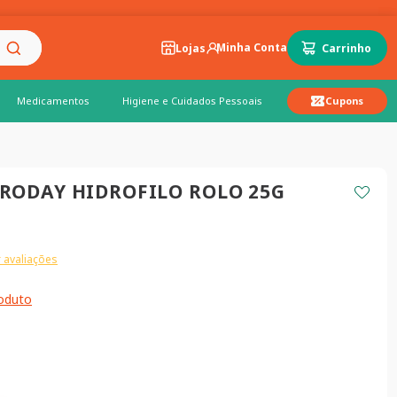
Lojas
Medicamentos
Higiene e Cuidados Pessoais
Cupons
RODAY HIDROFILO ROLO 25G
 avaliações
roduto