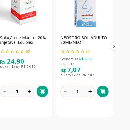
Solução de Manitol 20%
NEOSORO SOL ADULTO
Injetável Equiplex
30ML-NEO
☆
☆
☆
☆
☆
☆
☆
☆
☆
☆
(
0
)
(
0
)
24
,
90
Economize
R$
5
,
06
R$
R$
12
,
13
ou em
1
x de
R$
24
,
90
7
,
07
R$
ou em
1
x de
R$
7
,
07
－
＋
－
＋