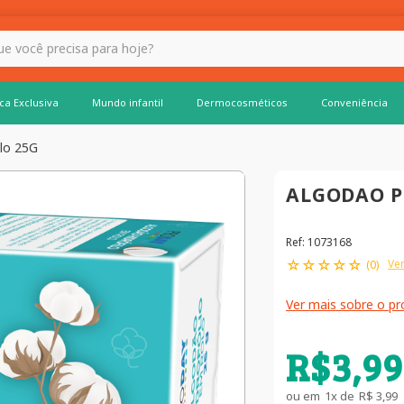
 hoje?
ca Exclusiva
Mundo infantil
Dermocosméticos
Conveniência
olo 25G
ALGODAO P
Ref
:
1073168
☆
☆
☆
☆
☆
Ver
(
0
)
Ver mais sobre o p
R$
3
,
99
ou em
1
x de
R$
3
,
99