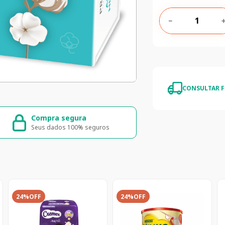
－
CONSULTAR F
Compra segura
Entrega ráp
Seus dados 100% seguros
Entrega para to
24%
OFF
24%
OFF