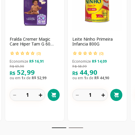
Fralda Cremer Magic
Leite Ninho Primeira
Care Hiper Tam G 60
Infancia 800G
unidades
☆
☆
☆
☆
☆
☆
☆
☆
☆
☆
(
0
)
(
0
)
Economize
R$
16
,
91
Economize
R$
14
,
09
R$
69
,
90
R$
58
,
99
52
,
99
44
,
90
R$
R$
ou em
1
x de
R$
52
,
99
ou em
1
x de
R$
44
,
90
－
＋
－
＋