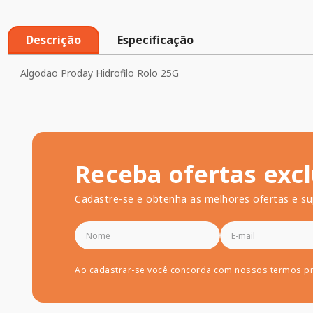
Descrição
Especificação
Algodao Proday Hidrofilo Rolo 25G
Receba ofertas excl
Cadastre-se e obtenha as melhores ofertas e su
Ao cadastrar-se você concorda com nossos termos p