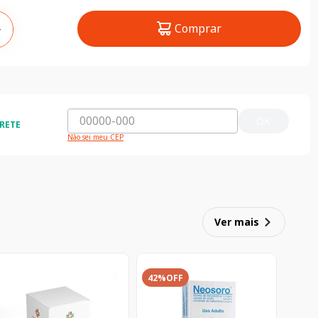
Comprar
＋
OK
RETE
Não sei meu CEP
ida e segura
5% de desconto
do o Brasil
5% de desconto na primeira compra
Ver mais
42%
OFF