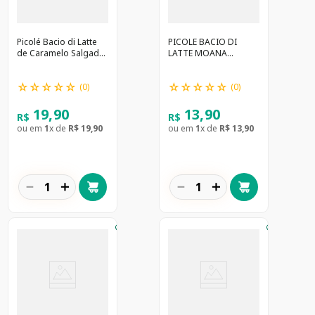
Picolé Bacio di Latte
PICOLE BACIO DI
de Caramelo Salgado
LATTE MOANA
70g
MORANGO C/LEITE
60G
☆
☆
☆
☆
☆
☆
☆
☆
☆
☆
(
0
)
(
0
)
19
,
90
13
,
90
R$
R$
ou em
1
x de
R$
19
,
90
ou em
1
x de
R$
13
,
90
－
＋
－
＋