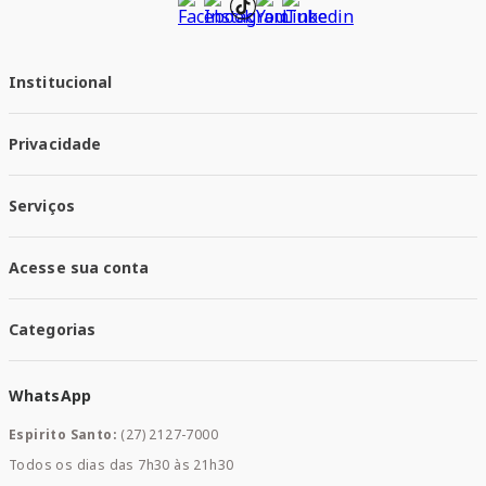
Institucional
Quem Somos
Privacidade
Trabalhe conosco
Responsabilidade Social
Política de Privacidade
Nossas Lojas
Serviços
Política de Entrega
Trocas e Devoluções
Santa Mais Vacinas
Acesse sua conta
Santa Mais Exames
Santa Mais Serviços
Minha Conta
Santa Mais Convenios
Categorias
Meus Pedidos
Medicamentos
WhatsApp
Saúde e Bem-estar
Mamães e Bebê
Espirito Santo:
(27) 2127-7000
Home Care
Todos os dias das 7h30 às 21h30
Cuidados Diários