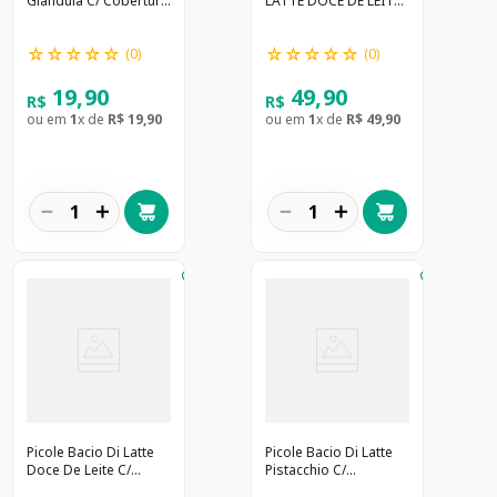
Gianduia C/ Cobertura
LATTE DOCE DE LEITE
70G
490ML
☆
☆
☆
☆
☆
☆
☆
☆
☆
☆
(
0
)
(
0
)
19
,
90
49
,
90
R$
R$
ou em
1
x de
R$
19
,
90
ou em
1
x de
R$
49
,
90
－
＋
－
＋
Picole Bacio Di Latte
Picole Bacio Di Latte
Doce De Leite C/
Pistacchio C/
Cobertura 70G
Cobertura 70G