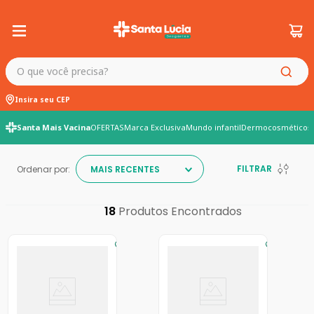
O que você precisa?
Insira seu CEP
Santa Mais Vacina
OFERTAS
Marca Exclusiva
Mundo infantil
Dermocosméticos
FILTRAR
Ordenar por:
MAIS RECENTES
18