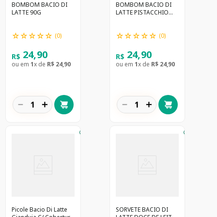
BOMBOM BACIO DI
BOMBOM BACIO DI
LATTE 90G
LATTE PISTACCHIO
90G
☆
☆
☆
☆
☆
☆
☆
☆
☆
☆
(
0
)
(
0
)
24
,
90
24
,
90
R$
R$
ou em
1
x de
R$
24
,
90
ou em
1
x de
R$
24
,
90
－
＋
－
＋
Picole Bacio Di Latte
SORVETE BACIO DI