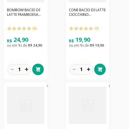
BOMBOM BACIO DI
CONE BACIO DI LATTE
LATTE FRAMBOESA
CIOCCHINO
90G
PISTACCHIO 75G
☆
☆
☆
☆
☆
☆
☆
☆
☆
☆
(
0
)
(
0
)
24
,
90
19
,
90
R$
R$
ou em
1
x de
R$
24
,
90
ou em
1
x de
R$
19
,
90
－
＋
－
＋