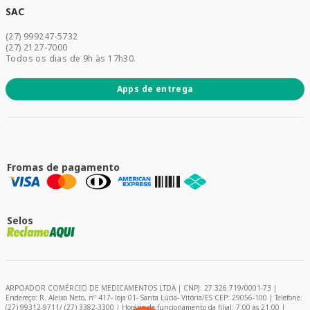
Dermocosméticos
SAC
Acesse sua conta
(27) 999247-5732
Promoções
(27) 2127-7000
Todos os dias de 9h às 17h30.
Apps de entrega
Fromas de pagamento
Selos
ARPOADOR COMÉRCIO DE MEDICAMENTOS LTDA | CNPJ: 27.326.719/0001-73 |
Endereço: R. Aleixo Neto, nº 417- loja 01- Santa Lúcia- Vitória/ES CEP: 29056-100 | Telefone:
(27) 99312-9711/ (27) 3382-3300 | Horário de funcionamento da filial: 7:00 às 21:00 |