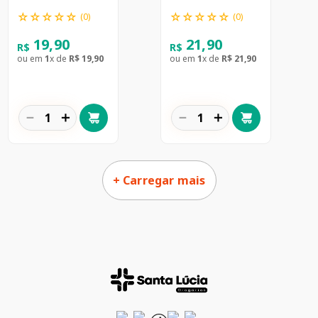
☆
☆
☆
☆
☆
☆
☆
☆
☆
☆
(
0
)
(
0
)
19
,
90
21
,
90
R$
R$
ou em
1
x de
R$
19
,
90
ou em
1
x de
R$
21
,
90
－
＋
－
＋