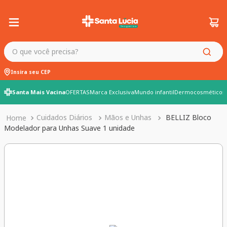
O que você precisa?
Insira seu CEP
Santa Mais Vacina
OFERTAS
Marca Exclusiva
Mundo infantil
Dermocosméticos
Cuidados Diários
Mãos e Unhas
BELLIZ Bloco
Modelador para Unhas Suave 1 unidade