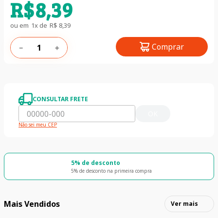
R$
8
,
39
ou em
1
x de
R$
8
,
39
Comprar
－
＋
CONSULTAR FRETE
OK
Não sei meu CEP
5% de desconto
5% de desconto na primeira compra
Mais Vendidos
Ver mais