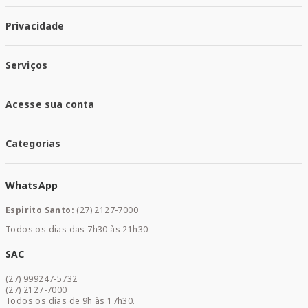
Quem Somos
Privacidade
Trabalhe conosco
Responsabilidade Social
Política de Privacidade
Nossas Lojas
Serviços
Política de Entrega
Trocas e Devoluções
Santa Mais Vacinas
Acesse sua conta
Santa Mais Exames
Santa Mais Serviços
Minha Conta
Santa Mais Convenios
Categorias
Meus Pedidos
Medicamentos
WhatsApp
Saúde e Bem-estar
Mamães e Bebê
Espirito Santo:
(27) 2127-7000
Home Care
Todos os dias das 7h30 às 21h30
Cuidados Diários
Dermocosméticos
SAC
Acesse sua conta
(27) 999247-5732
Promoções
(27) 2127-7000
Todos os dias de 9h às 17h30.