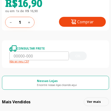
R$
16
,
90
ou em
1
x de
R$
16
,
90
Comprar
－
＋
CONSULTAR FRETE
OK
Não sei meu CEP
Nossas Lojas
Encontre nossas lojas clicando aqui
Mais Vendidos
Ver mais