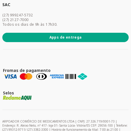
Dermocosméticos
SAC
Acesse sua conta
(27) 999247-5732
Promoções
(27) 2127-7000
Todos os dias de 9h às 17h30.
Apps de entrega
Fromas de pagamento
Selos
ARPOADOR COMÉRCIO DE MEDICAMENTOS LTDA | CNPJ: 27.326.719/0001-73 |
Endereço: R. Aleixo Neto, nº 417- loja 01- Santa Lúcia- Vitória/ES CEP: 29056-100 | Telefone:
(27) 99312-9711/ (27) 3382-3300 | Horário de funcionamento da filial: 7:00 às 21:00 |