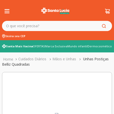
O que você precisa?
Insira seu CEP
Santa Mais Vacina
OFERTAS
Marca Exclusiva
Mundo infantil
Dermocosméticos
Cuidados Diários
Mãos e Unhas
Unhas Postiças
Belliz Quadradas