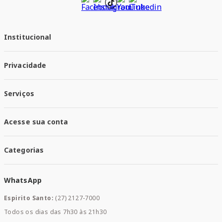
Institucional
Quem Somos
Privacidade
Trabalhe conosco
Responsabilidade Social
Política de Privacidade
Nossas Lojas
Serviços
Política de Entrega
Trocas e Devoluções
Santa Mais Vacinas
Acesse sua conta
Santa Mais Exames
Santa Mais Serviços
Minha Conta
Santa Mais Convenios
Categorias
Meus Pedidos
Medicamentos
WhatsApp
Saúde e Bem-estar
Mamães e Bebê
Espirito Santo:
(27) 2127-7000
Home Care
Todos os dias das 7h30 às 21h30
Cuidados Diários