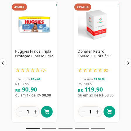
4%
OFF
43%
OFF
Huggies Fralda Tripla
Donaren Retard
Proteção Hiper M C/92
150Mg 30 Cprs */C1
☆
☆
☆
☆
☆
☆
☆
☆
☆
☆
(
0
)
(
0
)
Economize
R$
4
,
09
Economize
R$
88
,
68
R$
94
,
99
R$
208
,
58
90
,
90
119
,
90
R$
R$
ou em
1
x de
R$
90
,
90
ou em
2
x de
R$
59
,
95
－
＋
－
＋