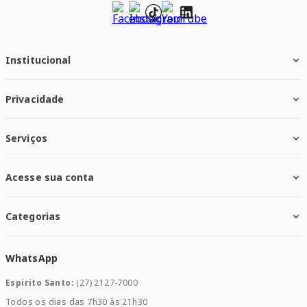
Institucional
Quem Somos
Privacidade
Trabalhe conosco
Responsabilidade Social
Política de Privacidade
Nossas Lojas
Serviços
Política de Entrega
Trocas e Devoluções
Santa Mais Vacinas
Acesse sua conta
Santa Mais Exames
Santa Mais Serviços
Minha Conta
Santa Mais Convenios
Categorias
Meus Pedidos
Medicamentos
WhatsApp
Saúde e Bem-estar
Mamães e Bebê
Espirito Santo:
(27) 2127-7000
Home Care
Todos os dias das 7h30 às 21h30