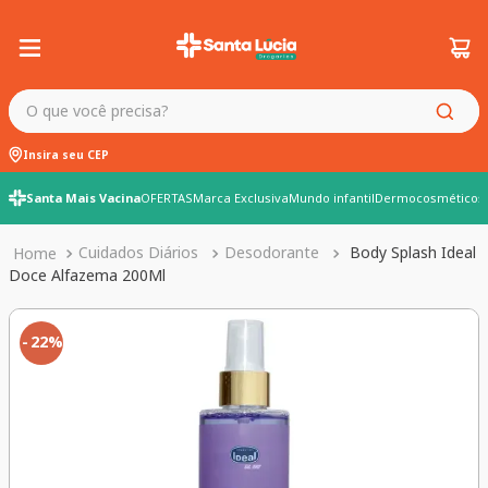
O que você precisa?
Insira seu CEP
Santa Mais Vacina
OFERTAS
Marca Exclusiva
Mundo infantil
Dermocosméticos
Cuidados Diários
Desodorante
Body Splash Ideal
Doce Alfazema 200Ml
22%