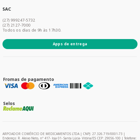
Cuidados Diários
Dermocosméticos
SAC
Acesse sua conta
(27) 999247-5732
Promoções
(27) 2127-7000
Todos os dias de 9h às 17h30.
Apps de entrega
Fromas de pagamento
Selos
ARPOADOR COMÉRCIO DE MEDICAMENTOS LTDA | CNPJ: 27.326.719/0001-73 |
Endereço: R. Aleixo Neto, nº 417- loja 01- Santa Lúcia- Vitória/ES CEP: 29056-100 | Telefone: