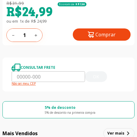
R$
31
,
99
Economize
R$
7
,
00
R$
24
,
99
ou em
1
x de
R$
24
,
99
Comprar
－
＋
CONSULTAR FRETE
OK
Não sei meu CEP
5% de desconto
5% de desconto na primeira compra
Mais Vendidos
Ver mais