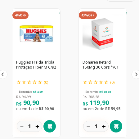
4%
OFF
43%
OFF
Huggies Fralda Tripla
Donaren Retard
Proteção Hiper M C/92
150Mg 30 Cprs */C1
☆
☆
☆
☆
☆
☆
☆
☆
☆
☆
(
0
)
(
0
)
Economize
R$
4
,
09
Economize
R$
88
,
68
R$
94
,
99
R$
208
,
58
90
,
90
119
,
90
R$
R$
ou em
1
x de
R$
90
,
90
ou em
2
x de
R$
59
,
95
－
＋
－
＋