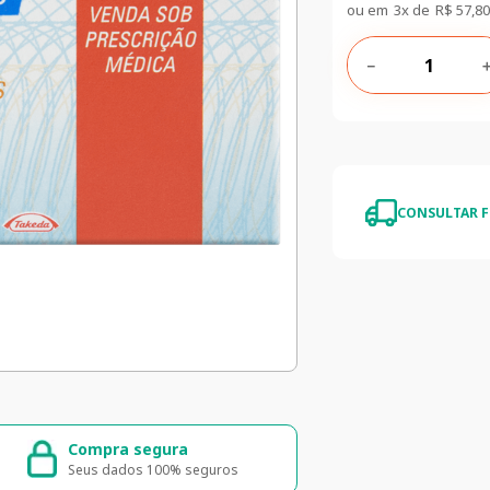
ou em
3
x de
R$
57
,
80
－
CONSULTAR F
Compra segura
Entrega ráp
Seus dados 100% seguros
Entrega para to