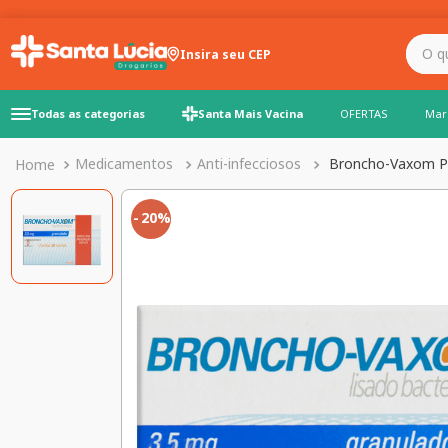
O que você precisa para
Insira seu CEP
Todas as categorias
Santa Mais Vacina
OFERTAS
Mar
Medicamentos
Anti-infecciosos
Broncho-Vaxom P
20%