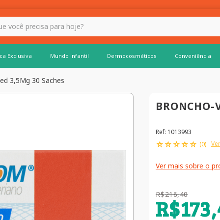
 hoje?
ca Exclusiva
Mundo infantil
Dermocosméticos
Conveniência
ed 3,5Mg 30 Saches
BRONCHO-V
Ref
:
1013993
☆
☆
☆
☆
☆
Ver
(
0
)
Ver mais sobre o p
R$
216
,
40
R$
173
,