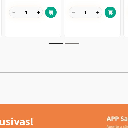
－
＋
－
＋
usivas!