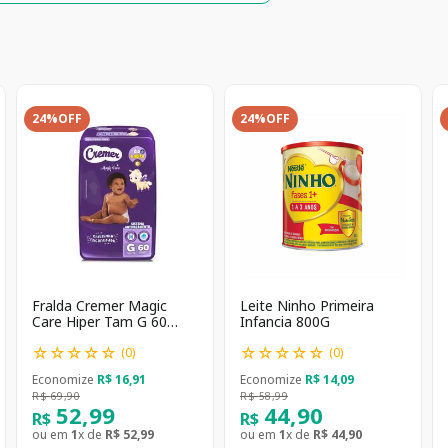
24%
OFF
24%
OFF
Fralda Cremer Magic
Leite Ninho Primeira
Care Hiper Tam G 60
Infancia 800G
unidades
☆
☆
☆
☆
☆
☆
☆
☆
☆
☆
(
0
)
(
0
)
Economize
R$
16
,
91
Economize
R$
14
,
09
R$
69
,
90
R$
58
,
99
52
,
99
44
,
90
R$
R$
ou em
1
x de
R$
52
,
99
ou em
1
x de
R$
44
,
90