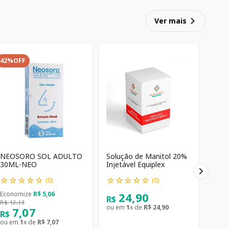
Ver mais
42%
OFF
NEOSORO SOL ADULTO
Solução de Manitol 20%
30ML-NEO
Injetável Equiplex
☆
☆
☆
☆
☆
☆
☆
☆
☆
☆
(
0
)
(
0
)
24
,
90
Economize
R$
5
,
06
R$
R$
12
,
13
ou em
1
x de
R$
24
,
90
7
,
07
R$
ou em
1
x de
R$
7
,
07