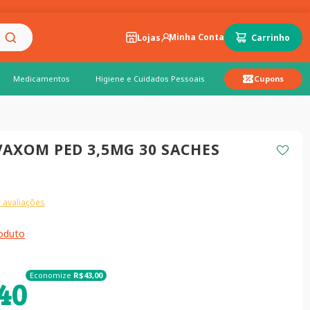
Lojas
Medicamentos
Higiene e Cuidados Pessoais
Cupons
AXOM PED 3,5MG 30 SACHES
 avaliações
roduto
Economize
R$
43
,
00
40