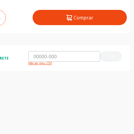
Comprar
＋
OK
RETE
Não sei meu CEP
ida e segura
5% de desconto
do o Brasil
5% de desconto na primeira compra