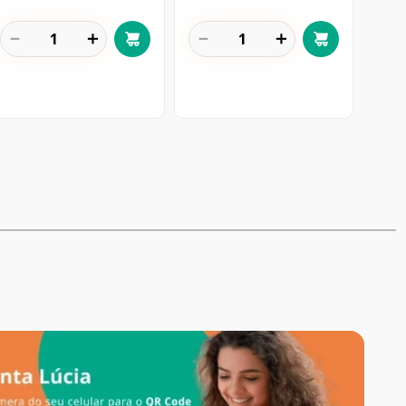
－
＋
－
＋