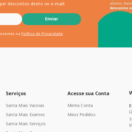
per descontos direto no e-mail!
Enviar
resentes na
Política de Privacidade
.
Serviços
Acesse sua Conta
Santa Mais Vacinas
Minha Conta
E
(
Santa Mais Exames
Meus Pedidos
T
Santa Mais Serviços
0