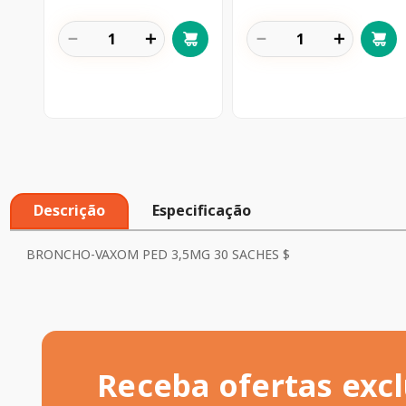
－
＋
－
＋
Descrição
Especificação
BRONCHO-VAXOM PED 3,5MG 30 SACHES $
Receba ofertas excl