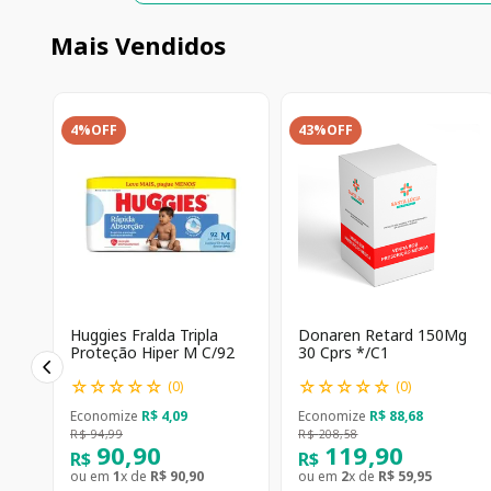
Mais Vendidos
4%
OFF
43%
OFF
Huggies Fralda Tripla
Donaren Retard 150Mg
Proteção Hiper M C/92
30 Cprs */C1
☆
☆
☆
☆
☆
☆
☆
☆
☆
☆
(
0
)
(
0
)
Economize
R$
4
,
09
Economize
R$
88
,
68
R$
94
,
99
R$
208
,
58
90
,
90
119
,
90
R$
R$
ou em
1
x de
R$
90
,
90
ou em
2
x de
R$
59
,
95