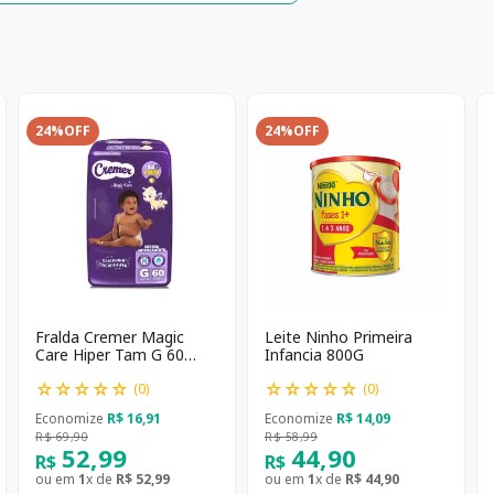
24%
OFF
24%
OFF
Fralda Cremer Magic
Leite Ninho Primeira
Care Hiper Tam G 60
Infancia 800G
unidades
☆
☆
☆
☆
☆
☆
☆
☆
☆
☆
(
0
)
(
0
)
Economize
R$
16
,
91
Economize
R$
14
,
09
R$
69
,
90
R$
58
,
99
52
,
99
44
,
90
R$
R$
ou em
1
x de
R$
52
,
99
ou em
1
x de
R$
44
,
90