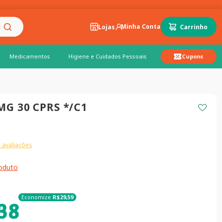
Lojas
Medicamentos
Higiene e Cuidados Pessoais
Cupons
MG 30 CPRS */C1
 avaliações
roduto
Economize
R$
29
,
59
38