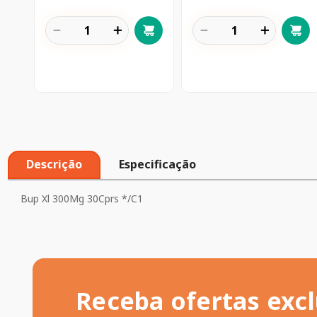
－
＋
－
＋
Descrição
Especificação
Bup Xl 300Mg 30Cprs */C1
Receba ofertas excl