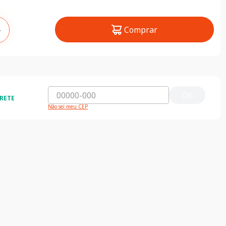
Comprar
＋
OK
RETE
Não sei meu CEP
ida e segura
5% de desconto
do o Brasil
5% de desconto na primeira compra