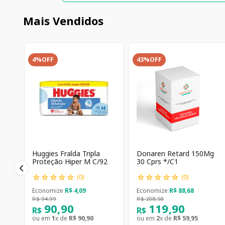
Mais Vendidos
4%
OFF
43%
OFF
Huggies Fralda Tripla
Donaren Retard 150Mg
Proteção Hiper M C/92
30 Cprs */C1
☆
☆
☆
☆
☆
☆
☆
☆
☆
☆
(
0
)
(
0
)
Economize
R$
4
,
09
Economize
R$
88
,
68
R$
94
,
99
R$
208
,
58
90
,
90
119
,
90
R$
R$
ou em
1
x de
R$
90
,
90
ou em
2
x de
R$
59
,
95