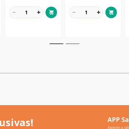
－
＋
－
＋
usivas!