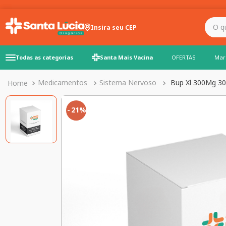
O que você precisa para
Insira seu CEP
Todas as categorias
Santa Mais Vacina
OFERTAS
Mar
Medicamentos
Sistema Nervoso
Bup Xl 300Mg 30
21%