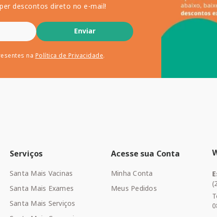
per descontos direto no e-mail!
Enviar
resentes na
Política de Privacidade
.
Serviços
Acesse sua Conta
Santa Mais Vacinas
Minha Conta
E
(
Santa Mais Exames
Meus Pedidos
T
Santa Mais Serviços
0