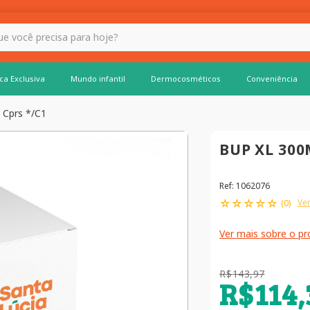
 hoje?
ca Exclusiva
Mundo infantil
Dermocosméticos
Conveniência
 Cprs */C1
BUP XL 300
Ref
:
1062076
☆
☆
☆
☆
☆
Ver
(
0
)
Ver mais sobre o p
R$
143
,
97
R$
114
,