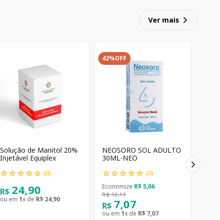
Ver mais
42%
OFF
Solução de Manitol 20%
NEOSORO SOL ADULTO
Injetável Equiplex
30ML-NEO
☆
☆
☆
☆
☆
☆
☆
☆
☆
☆
(
0
)
(
0
)
24
,
90
Economize
R$
5
,
06
R$
R$
12
,
13
ou em
1
x de
R$
24
,
90
7
,
07
R$
ou em
1
x de
R$
7
,
07