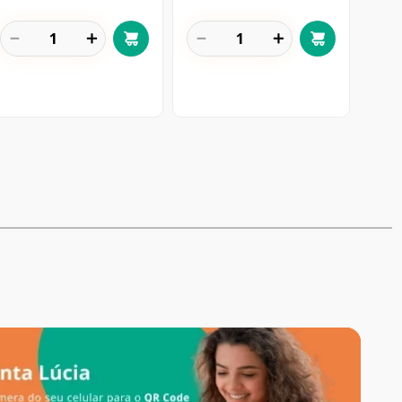
－
＋
－
＋