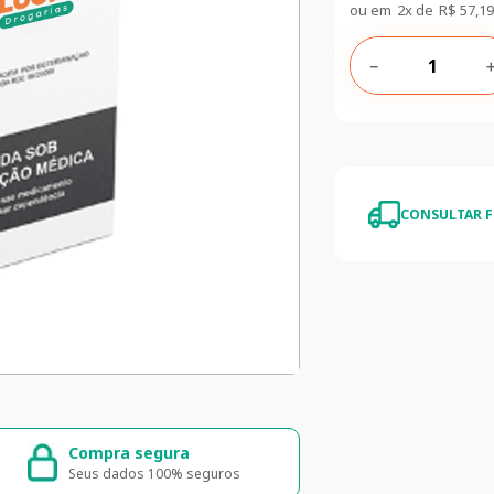
ou em
2
x de
R$
57
,
19
－
CONSULTAR F
Compra segura
Entrega ráp
Seus dados 100% seguros
Entrega para to