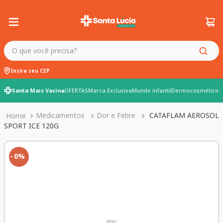
O que você precisa?
Insira seu CEP
Santa Mais Vacina
OFERTAS
Marca Exclusiva
Mundo infantil
Dermocosméticos
Medicamentos
Dor e Febre
CATAFLAM AEROSOL
SPORT ICE 120G
0%