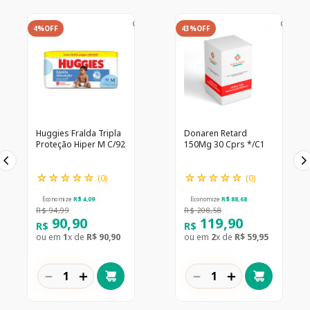
4%
OFF
43%
OFF
Huggies Fralda Tripla
Donaren Retard
Proteção Hiper M C/92
150Mg 30 Cprs */C1
☆
☆
☆
☆
☆
☆
☆
☆
☆
☆
(
0
)
(
0
)
Economize
R$
4
,
09
Economize
R$
88
,
68
R$
94
,
99
R$
208
,
58
90
,
90
119
,
90
R$
R$
ou em
1
x de
R$
90
,
90
ou em
2
x de
R$
59
,
95
－
＋
－
＋