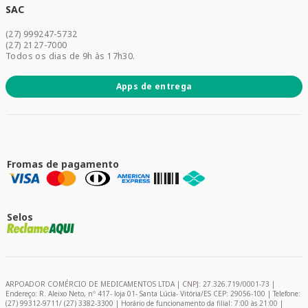
Dermocosméticos
SAC
Acesse sua conta
(27) 999247-5732
Promoções
(27) 2127-7000
Todos os dias de 9h às 17h30.
Apps de entrega
Fromas de pagamento
Selos
ARPOADOR COMÉRCIO DE MEDICAMENTOS LTDA | CNPJ: 27.326.719/0001-73 |
Endereço: R. Aleixo Neto, nº 417- loja 01- Santa Lúcia- Vitória/ES CEP: 29056-100 | Telefone:
(27) 99312-9711/ (27) 3382-3300 | Horário de funcionamento da filial: 7:00 às 21:00 |