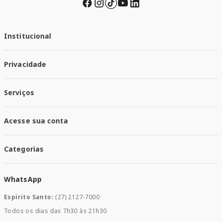
Institucional
Quem Somos
Privacidade
Trabalhe conosco
Responsabilidade Social
Política de Privacidade
Nossas Lojas
Serviços
Política de Entrega
Trocas e Devoluções
Santa Mais Vacinas
Acesse sua conta
Santa Mais Exames
Santa Mais Serviços
Minha Conta
Santa Mais Convenios
Categorias
Meus Pedidos
Medicamentos
WhatsApp
Saúde e Bem-estar
Mamães e Bebê
Espirito Santo:
(27) 2127-7000
Home Care
Todos os dias das 7h30 às 21h30
Cuidados Diários