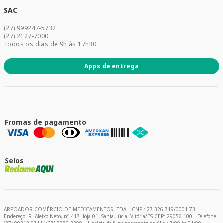
Dermocosméticos
SAC
Acesse sua conta
(27) 999247-5732
Promoções
(27) 2127-7000
Todos os dias de 9h às 17h30.
Apps de entrega
Fromas de pagamento
Selos
ARPOADOR COMÉRCIO DE MEDICAMENTOS LTDA | CNPJ: 27.326.719/0001-73 |
Endereço: R. Aleixo Neto, nº 417- loja 01- Santa Lúcia- Vitória/ES CEP: 29056-100 | Telefone: