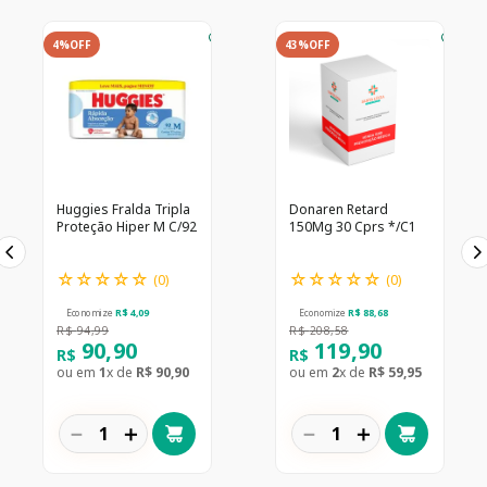
4%
OFF
43%
OFF
Huggies Fralda Tripla
Donaren Retard
Proteção Hiper M C/92
150Mg 30 Cprs */C1
☆
☆
☆
☆
☆
☆
☆
☆
☆
☆
(
0
)
(
0
)
Economize
R$
4
,
09
Economize
R$
88
,
68
R$
94
,
99
R$
208
,
58
90
,
90
119
,
90
R$
R$
ou em
1
x de
R$
90
,
90
ou em
2
x de
R$
59
,
95
－
＋
－
＋