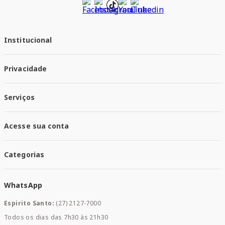
Institucional
Quem Somos
Privacidade
Trabalhe conosco
Responsabilidade Social
Política de Privacidade
Nossas Lojas
Serviços
Política de Entrega
Trocas e Devoluções
Santa Mais Vacinas
Acesse sua conta
Santa Mais Exames
Santa Mais Serviços
Minha Conta
Santa Mais Convenios
Categorias
Meus Pedidos
Medicamentos
WhatsApp
Saúde e Bem-estar
Mamães e Bebê
Espirito Santo:
(27) 2127-7000
Home Care
Todos os dias das 7h30 às 21h30
Cuidados Diários