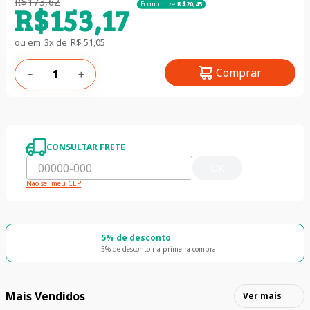
R$
173
,
62
Economize
R$
20
,
45
R$
153
,
17
ou em
3
x de
R$
51
,
05
Comprar
－
＋
CONSULTAR FRETE
OK
Não sei meu CEP
5% de desconto
5% de desconto na primeira compra
Mais Vendidos
Ver mais