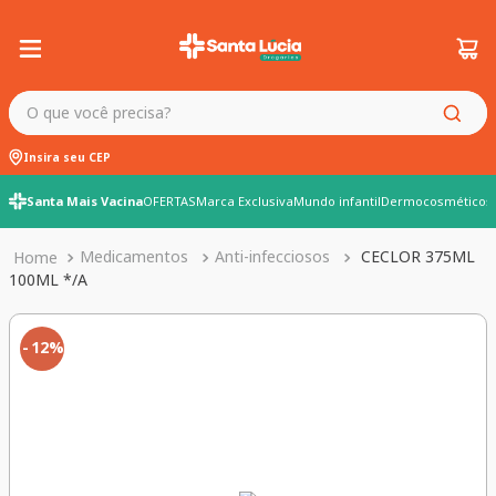
O que você precisa?
Insira seu CEP
Santa Mais Vacina
OFERTAS
Marca Exclusiva
Mundo infantil
Dermocosméticos
Medicamentos
Anti-infecciosos
CECLOR 375ML
100ML */A
12%