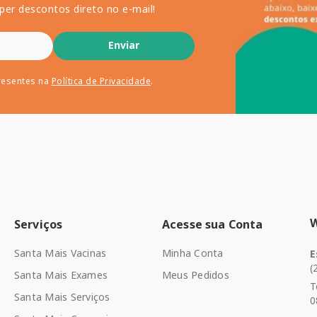
per descontos direto no e-mail!
Enviar
resentes na
Política de Privacidade
.
Serviços
Acesse sua Conta
Santa Mais Vacinas
Minha Conta
E
(
Santa Mais Exames
Meus Pedidos
T
Santa Mais Serviços
0