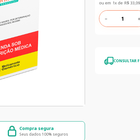
ou em
1
x de
R$
33
,
09
－
CONSULTAR F
Compra segura
Entrega ráp
Seus dados 100% seguros
Entrega para to