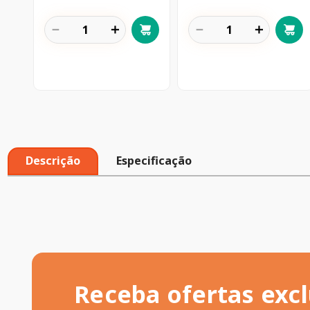
－
＋
－
＋
Descrição
Especificação
Receba ofertas excl