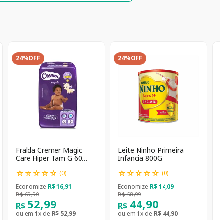
24%
OFF
24%
OFF
Fralda Cremer Magic
Leite Ninho Primeira
Care Hiper Tam G 60
Infancia 800G
unidades
☆
☆
☆
☆
☆
☆
☆
☆
☆
☆
(
0
)
(
0
)
Economize
R$
16
,
91
Economize
R$
14
,
09
R$
69
,
90
R$
58
,
99
52
,
99
44
,
90
R$
R$
ou em
1
x de
R$
52
,
99
ou em
1
x de
R$
44
,
90