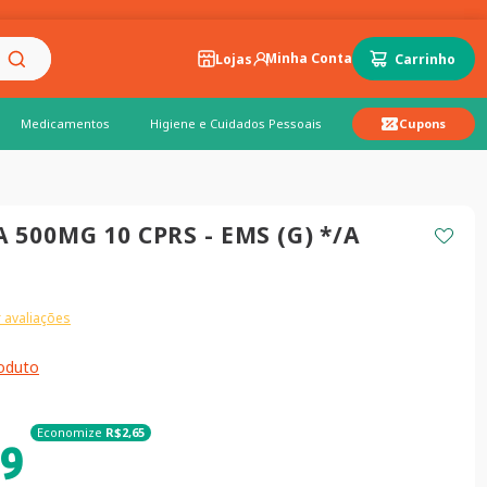
Lojas
Medicamentos
Higiene e Cuidados Pessoais
Cupons
 500MG 10 CPRS - EMS (G) */A
 avaliações
roduto
Economize
R$
2
,
65
9