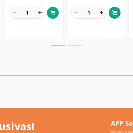
－
＋
－
＋
usivas!