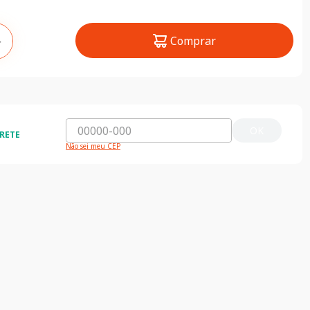
Comprar
＋
OK
RETE
Não sei meu CEP
ida e segura
5% de desconto
do o Brasil
5% de desconto na primeira compra