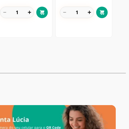
－
＋
－
＋