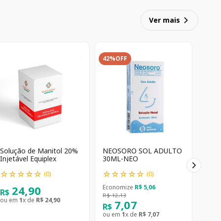
Ver mais
42%
OFF
Solução de Manitol 20%
NEOSORO SOL ADULTO
Injetável Equiplex
30ML-NEO
☆
☆
☆
☆
☆
☆
☆
☆
☆
☆
(
0
)
(
0
)
24
,
90
Economize
R$
5
,
06
R$
R$
12
,
13
ou em
1
x de
R$
24
,
90
7
,
07
R$
ou em
1
x de
R$
7
,
07