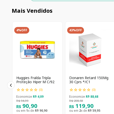
Mais Vendidos
4%
OFF
43%
OFF
Huggies Fralda Tripla
Donaren Retard 150Mg
Proteção Hiper M C/92
30 Cprs */C1
☆
☆
☆
☆
☆
☆
☆
☆
☆
☆
(
0
)
(
0
)
Economize
R$
4
,
09
Economize
R$
88
,
68
R$
94
,
99
R$
208
,
58
90
,
90
119
,
90
R$
R$
ou em
1
x de
R$
90
,
90
ou em
2
x de
R$
59
,
95