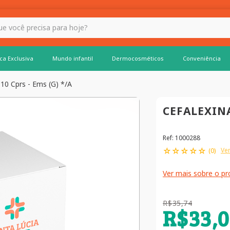
 hoje?
ca Exclusiva
Mundo infantil
Dermocosméticos
Conveniência
10 Cprs - Ems (G) */A
CEFALEXINA
Ref
:
1000288
☆
☆
☆
☆
☆
Ver
(
0
)
Ver mais sobre o p
R$
35
,
74
R$
33
,
0