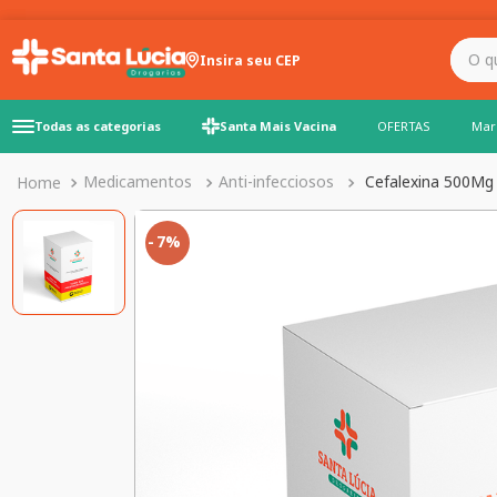
O que você precisa para
Insira seu CEP
Todas as categorias
Santa Mais Vacina
OFERTAS
Mar
Medicamentos
Anti-infecciosos
Cefalexina 500Mg 
7%