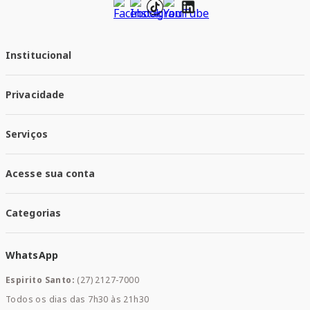
Institucional
Quem Somos
Privacidade
Trabalhe conosco
Responsabilidade Social
Política de Privacidade
Nossas Lojas
Serviços
Política de Entrega
Trocas e Devoluções
Santa Mais Vacinas
Acesse sua conta
Santa Mais Exames
Santa Mais Serviços
Minha Conta
Santa Mais Convenios
Categorias
Meus Pedidos
Medicamentos
WhatsApp
Saúde e Bem-estar
Mamães e Bebê
Espirito Santo:
(27) 2127-7000
Home Care
Todos os dias das 7h30 às 21h30
Cuidados Diários