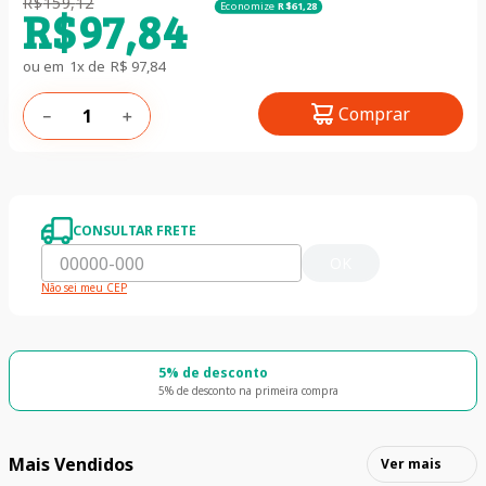
R$
159
,
12
Economize
R$
61
,
28
R$
97
,
84
ou em
1
x de
R$
97
,
84
Comprar
－
＋
CONSULTAR FRETE
OK
Não sei meu CEP
5% de desconto
5% de desconto na primeira compra
Mais Vendidos
Ver mais