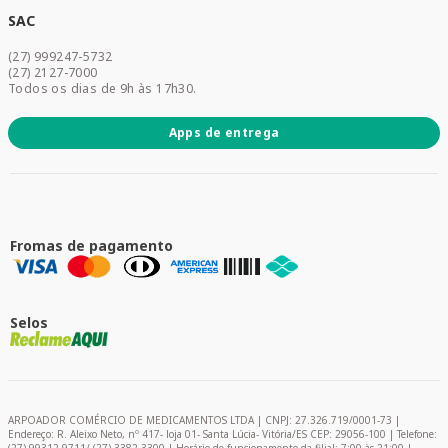
Dermocosméticos
SAC
Acesse sua conta
(27) 999247-5732
Promoções
(27) 2127-7000
Todos os dias de 9h às 17h30.
Apps de entrega
Fromas de pagamento
Selos
ARPOADOR COMÉRCIO DE MEDICAMENTOS LTDA | CNPJ: 27.326.719/0001-73 |
Endereço: R. Aleixo Neto, nº 417- loja 01- Santa Lúcia- Vitória/ES CEP: 29056-100 | Telefone: