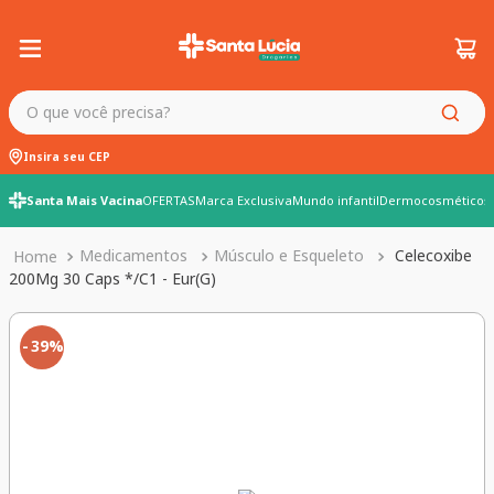
O que você precisa?
Insira seu CEP
Santa Mais Vacina
OFERTAS
Marca Exclusiva
Mundo infantil
Dermocosméticos
Medicamentos
Músculo e Esqueleto
Celecoxibe
200Mg 30 Caps */C1 - Eur(G)
39%