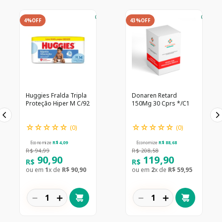
4%
OFF
43%
OFF
Huggies Fralda Tripla
Donaren Retard
Proteção Hiper M C/92
150Mg 30 Cprs */C1
☆
☆
☆
☆
☆
☆
☆
☆
☆
☆
(
0
)
(
0
)
Economize
R$
4
,
09
Economize
R$
88
,
68
R$
94
,
99
R$
208
,
58
90
,
90
119
,
90
R$
R$
ou em
1
x de
R$
90
,
90
ou em
2
x de
R$
59
,
95
－
＋
－
＋