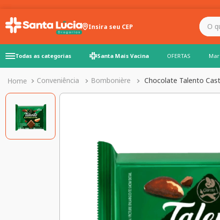
O que você precisa para
Insira seu CEP
Todas as categorias
Santa Mais Vacina
OFERTAS
Mar
Conveniência
Bombonière
Chocolate Talento Cas