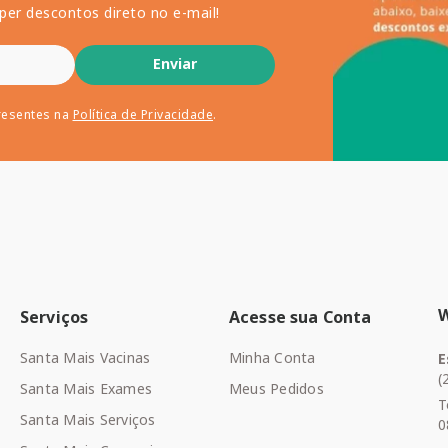
per descontos direto no e-mail!
Enviar
resentes na
Política de Privacidade
.
Serviços
Acesse sua Conta
Santa Mais Vacinas
Minha Conta
E
(
Santa Mais Exames
Meus Pedidos
T
Santa Mais Serviços
0