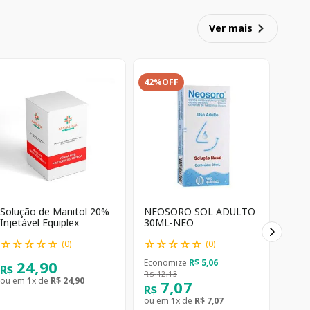
Ver mais
42%
OFF
Solução de Manitol 20%
NEOSORO SOL ADULTO
Injetável Equiplex
30ML-NEO
☆
☆
☆
☆
☆
☆
☆
☆
☆
☆
(
0
)
(
0
)
24
,
90
Economize
R$
5
,
06
R$
R$
12
,
13
ou em
1
x de
R$
24
,
90
7
,
07
R$
ou em
1
x de
R$
7
,
07