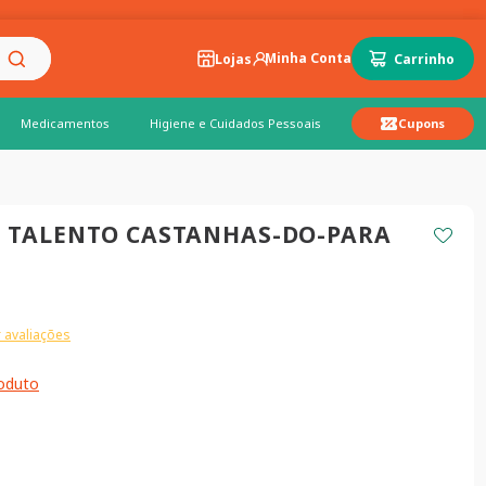
Lojas
Medicamentos
Higiene e Cuidados Pessoais
Cupons
 TALENTO CASTANHAS-DO-PARA
 avaliações
roduto