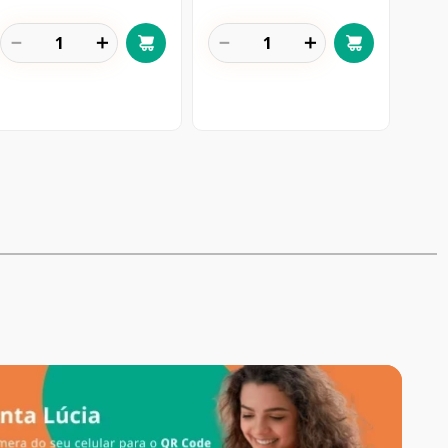
－
＋
－
＋