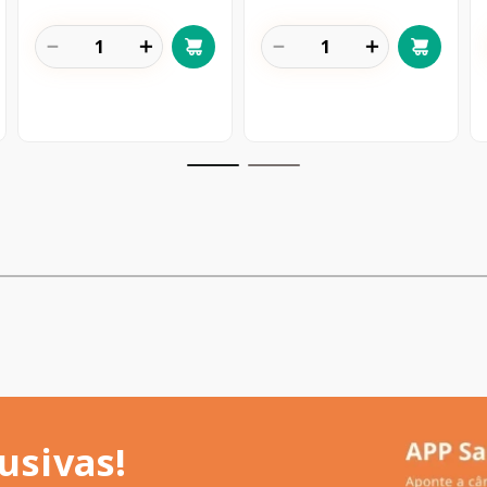
－
＋
－
＋
usivas!