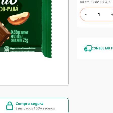
ou em
1
x de
R$
4
,
99
－
CONSULTAR F
Compra segura
Entrega ráp
Seus dados 100% seguros
Entrega para to