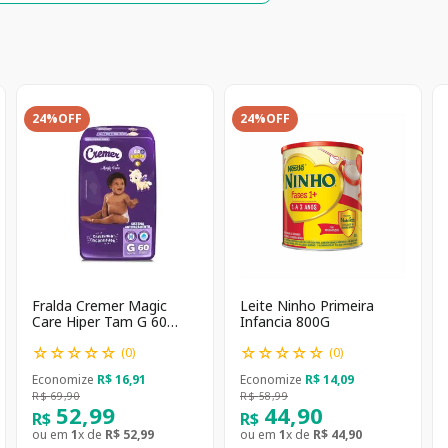
24%
OFF
24%
OFF
Fralda Cremer Magic
Leite Ninho Primeira
Care Hiper Tam G 60
Infancia 800G
unidades
☆
☆
☆
☆
☆
☆
☆
☆
☆
☆
(
0
)
(
0
)
Economize
R$
16
,
91
Economize
R$
14
,
09
R$
69
,
90
R$
58
,
99
52
,
99
44
,
90
R$
R$
ou em
1
x de
R$
52
,
99
ou em
1
x de
R$
44
,
90