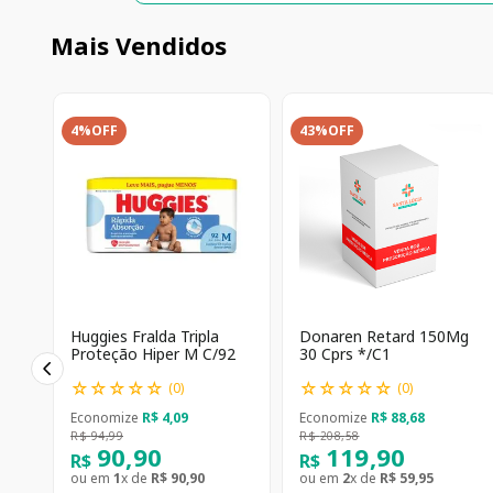
Mais Vendidos
4%
OFF
43%
OFF
Huggies Fralda Tripla
Donaren Retard 150Mg
Proteção Hiper M C/92
30 Cprs */C1
☆
☆
☆
☆
☆
☆
☆
☆
☆
☆
(
0
)
(
0
)
Economize
R$
4
,
09
Economize
R$
88
,
68
R$
94
,
99
R$
208
,
58
90
,
90
119
,
90
R$
R$
ou em
1
x de
R$
90
,
90
ou em
2
x de
R$
59
,
95