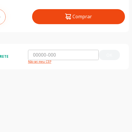
Comprar
＋
OK
RETE
Não sei meu CEP
ida e segura
5% de desconto
do o Brasil
5% de desconto na primeira compra