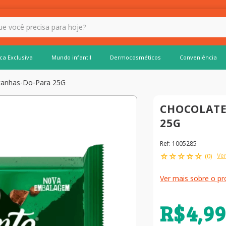
 hoje?
ca Exclusiva
Mundo infantil
Dermocosméticos
Conveniência
tanhas-Do-Para 25G
CHOCOLATE
25G
Ref
:
1005285
☆
☆
☆
☆
☆
Ver
(
0
)
Ver mais sobre o p
R$
4
,
99