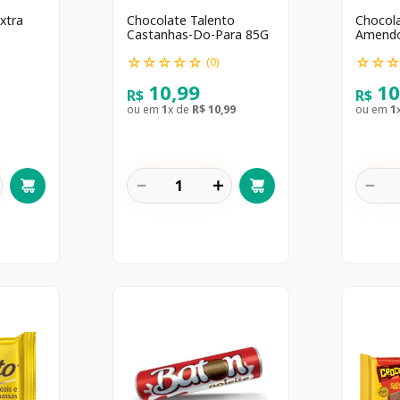
xtra
Chocolate Talento
Chocola
Castanhas-Do-Para 85G
Amendo
☆
☆
☆
☆
☆
☆
☆
(
0
)
10
,
99
1
R$
R$
ou em
1
x de
R$
10
,
99
ou em
1
－
＋
－