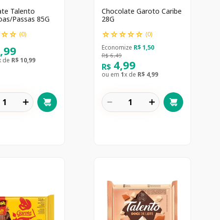
te Talento
Chocolate Garoto Caribe
as/Passas 85G
28G
☆
☆
☆
☆
☆
☆
☆
☆
(
0
)
(
0
)
0
,
99
Economize
R$
1
,
50
R$
6
,
49
x de
R$
10
,
99
4
,
99
R$
ou em
1
x de
R$
4
,
99
＋
－
＋