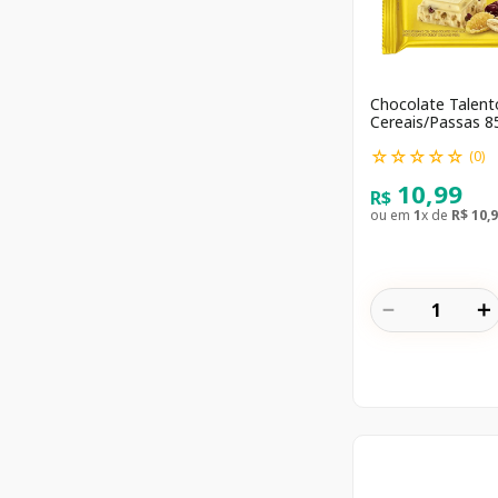
Chocolate Talent
Cereais/Passas 8
☆
☆
☆
☆
☆
(
0
)
10
,
99
R$
ou em
1
x de
R$
10
,
9
－
＋