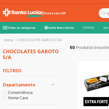
O que você precisa para
Insira seu CEP
Todas as categorias
Santa Mais Vacina
OFERTAS
Mar
CHOCOLATES GAROTO S/A
50
CHOCOLATES GAROTO
S/A
FILTROS
Departamento
Conveniência
Home Care