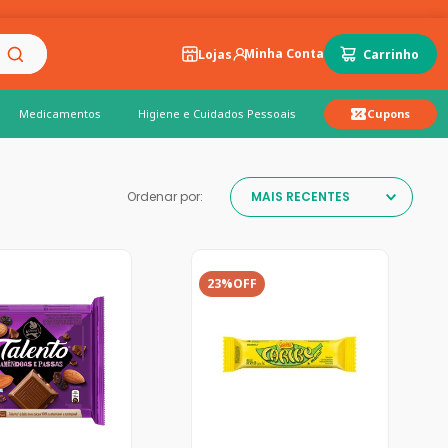
Lojas
Medicamentos
Higiene e Cuidados Pessoais
Cupons
Ordenar por:
MAIS RECENTES
23%
OFF