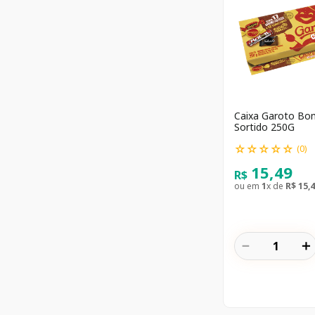
Caixa Garoto B
Sortido 250G
☆
☆
☆
☆
☆
(
0
)
15
,
49
R$
ou em
1
x de
R$
15
,
4
－
＋