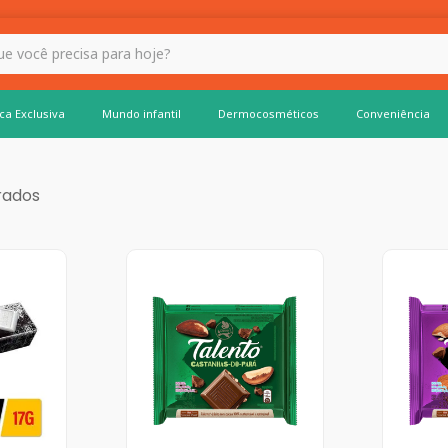
 hoje?
ca Exclusiva
Mundo infantil
Dermocosméticos
Conveniência