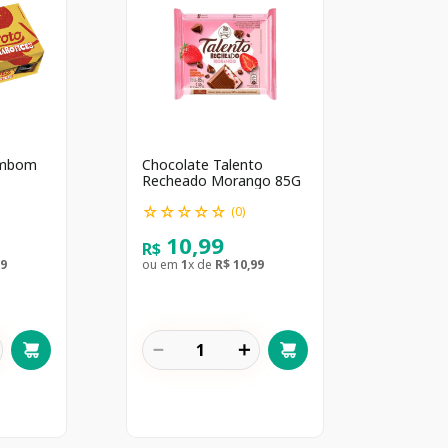
ombom
Chocolate Talento
Recheado Morango 85G
☆
☆
☆
☆
☆
(
0
)
10
,
99
R$
9
ou em
1
x de
R$
10
,
99
－
＋