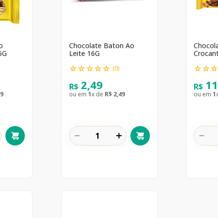
o
Chocolate Baton Ao
Chocol
5G
Leite 16G
Crocan
☆
☆
☆
☆
☆
☆
☆
(
0
)
2
,
49
1
R$
R$
9
ou em
1
x de
R$
2
,
49
ou em
1
－
＋
－