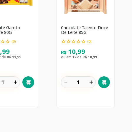
ate Garoto
Chocolate Talento Doce
te 80G
De Leite 85G
☆
☆
☆
☆
☆
☆
☆
☆
(
0
)
(
0
)
1
,
99
10
,
99
R$
x de
R$
11
,
99
ou em
1
x de
R$
10
,
99
＋
－
＋