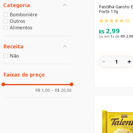
Categoria
Pastilha Garoto E
Forte 17g
Bombonière
☆
☆
☆
☆
☆
Outros
(
0
)
Alimentos
2
,
99
R$
ou em
1
x de
R$
2
,
99
Receita
Não
－
＋
Faixas de preço
R$ 1,00
–
R$ 20,00