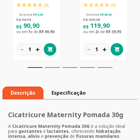
☆
☆
☆
☆
☆
☆
☆
☆
☆
☆
(
0
)
(
0
)
Economize
R$
4
,
09
Economize
R$
88
,
68
R$
94
,
99
R$
208
,
58
90
,
90
119
,
90
R$
R$
ou em
1
x de
R$
90
,
90
ou em
2
x de
R$
59
,
95
－
＋
－
＋
Descrição
Especificação
Cicatricure Maternity Pomada 30g
A
Cicatricure Maternity Pomada 30G
é a solução ideal
para
gestantes
e
lactantes
, oferecendo
hidratação
intensa
,
alívio
e
prevenção
de
fissuras mamilares