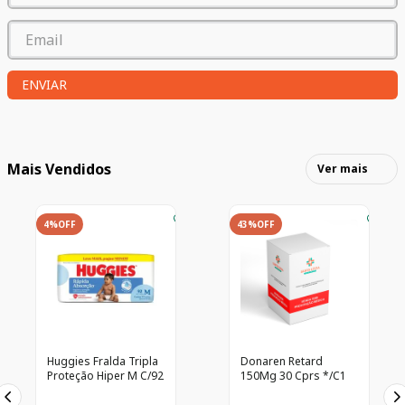
ENVIAR
Mais Vendidos
Ver mais
4%
OFF
43%
OFF
Huggies Fralda Tripla
Donaren Retard
Proteção Hiper M C/92
150Mg 30 Cprs */C1