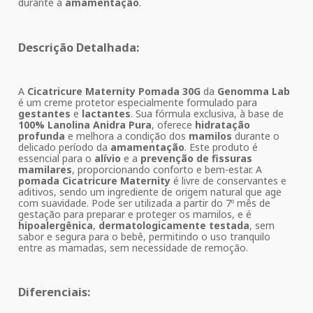
durante a
amamentação
.
Descrição Detalhada:
A
Cicatricure Maternity Pomada 30G
da
Genomma Lab
é um creme protetor especialmente formulado para
gestantes
e
lactantes
. Sua fórmula exclusiva, à base de
100% Lanolina Anidra Pura
, oferece
hidratação
profunda
e melhora a condição dos
mamilos
durante o
delicado período da
amamentação
. Este produto é
essencial para o
alívio
e a
prevenção de fissuras
mamilares
, proporcionando conforto e bem-estar. A
pomada Cicatricure Maternity
é livre de conservantes e
aditivos, sendo um ingrediente de origem natural que age
com suavidade. Pode ser utilizada a partir do 7º mês de
gestação para preparar e proteger os mamilos, e é
hipoalergênica
,
dermatologicamente testada
, sem
sabor e segura para o bebê, permitindo o uso tranquilo
entre as mamadas, sem necessidade de remoção.
Diferenciais: