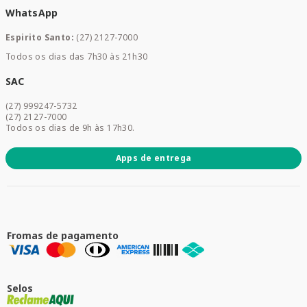
WhatsApp
Saúde e Bem-estar
Mamães e Bebê
Espirito Santo:
(27) 2127-7000
Home Care
Todos os dias das 7h30 às 21h30
Cuidados Diários
Dermocosméticos
SAC
Acesse sua conta
(27) 999247-5732
Promoções
(27) 2127-7000
Todos os dias de 9h às 17h30.
Apps de entrega
Fromas de pagamento
Selos