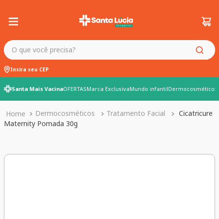
O que você precisa?
Insira seu CEP
Santa Mais Vacina
OFERTAS
Marca Exclusiva
Mundo infantil
Dermocosméticos
Dermocosméticos
Tratamento Facial
Cicatricure
Maternity Pomada 30g