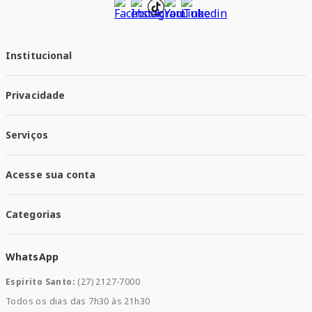
Institucional
Quem Somos
Privacidade
Trabalhe conosco
Responsabilidade Social
Política de Privacidade
Nossas Lojas
Serviços
Política de Entrega
Trocas e Devoluções
Santa Mais Vacinas
Acesse sua conta
Santa Mais Exames
Santa Mais Serviços
Minha Conta
Santa Mais Convenios
Categorias
Meus Pedidos
Medicamentos
WhatsApp
Saúde e Bem-estar
Mamães e Bebê
Espirito Santo:
(27) 2127-7000
Home Care
Todos os dias das 7h30 às 21h30
Cuidados Diários