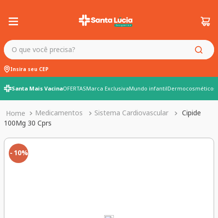
O que você precisa?
Insira seu CEP
Santa Mais Vacina
OFERTAS
Marca Exclusiva
Mundo infantil
Dermocosméticos
Medicamentos
Sistema Cardiovascular
Cipide
100Mg 30 Cprs
10%