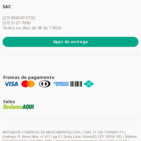
Dermocosméticos
SAC
Acesse sua conta
(27) 999247-5732
Promoções
(27) 2127-7000
Todos os dias de 9h às 17h30.
Apps de entrega
Fromas de pagamento
Selos
ARPOADOR COMÉRCIO DE MEDICAMENTOS LTDA | CNPJ: 27.326.719/0001-73 |
Endereço: R. Aleixo Neto, nº 417- loja 01- Santa Lúcia- Vitória/ES CEP: 29056-100 | Telefone: