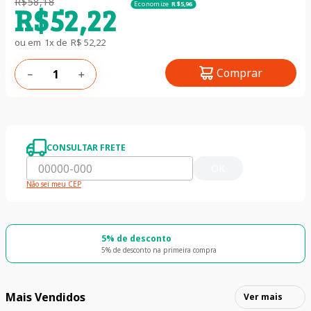
R$
58
,
18
Economize
R$
5
,
96
R$
52
,
22
ou em
1
x de
R$
52
,
22
Comprar
－
＋
CONSULTAR FRETE
OK
Não sei meu CEP
5% de desconto
5% de desconto na primeira compra
Mais Vendidos
Ver mais