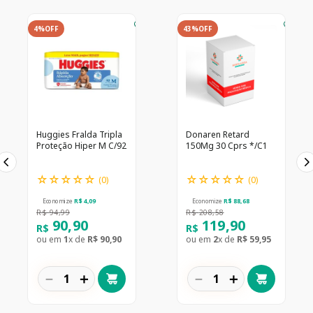
4%
OFF
43%
OFF
Huggies Fralda Tripla
Donaren Retard
Proteção Hiper M C/92
150Mg 30 Cprs */C1
☆
☆
☆
☆
☆
☆
☆
☆
☆
☆
(
0
)
(
0
)
Economize
R$
4
,
09
Economize
R$
88
,
68
R$
94
,
99
R$
208
,
58
90
,
90
119
,
90
R$
R$
ou em
1
x de
R$
90
,
90
ou em
2
x de
R$
59
,
95
－
＋
－
＋