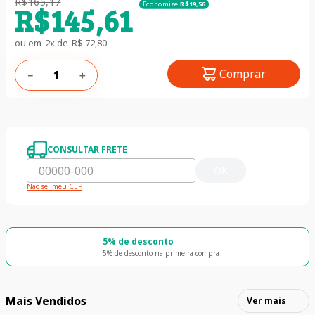
R$
165
,
17
Economize
R$
19
,
56
R$
145
,
61
ou em
2
x de
R$
72
,
80
Comprar
－
＋
CONSULTAR FRETE
OK
Não sei meu CEP
5% de desconto
5% de desconto na primeira compra
Mais Vendidos
Ver mais