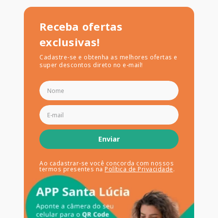
Receba ofertas
exclusivas!
Cadastre-se e obtenha as melhores ofertas e
super descontos direto no e-mail!
Enviar
Ao cadastrar-se você concorda com nossos
termos presentes na
Política de Privacidade
.