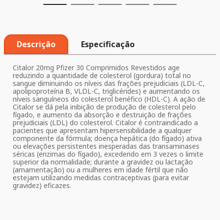
Descrição
Especificação
Citalor 20mg Pfizer 30 Comprimidos Revestidos age
reduzindo a quantidade de colesterol (gordura) total no
sangue diminuindo os níveis das frações prejudiciais (LDL-C,
apolipoproteína B, VLDL-C, triglicérides) e aumentando os
níveis sanguíneos do colesterol benéfico (HDL-C). A ação de
Citalor se dá pela inibição de produção de colesterol pelo
fígado, e aumento da absorção e destruição de frações
prejudiciais (LDL) do colesterol. Citalor é contraindicado a
pacientes que apresentam hipersensibilidade a qualquer
componente da fórmula; doença hepática (do fígado) ativa
ou elevações persistentes inesperadas das transaminases
séricas (enzimas do fígado), excedendo em 3 vezes o limite
superior da normalidade; durante a gravidez ou lactação
(amamentação) ou a mulheres em idade fértil que não
estejam utilizando medidas contraceptivas (para evitar
gravidez) eficazes.