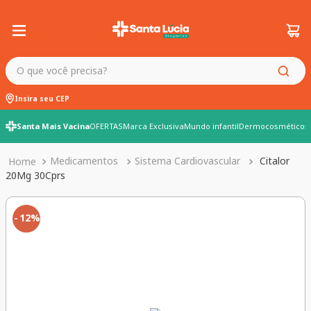
O que você precisa?
Insira seu CEP
Santa Mais Vacina
OFERTAS
Marca Exclusiva
Mundo infantil
Dermocosméticos
Medicamentos
Sistema Cardiovascular
Citalor
20Mg 30Cprs
12%