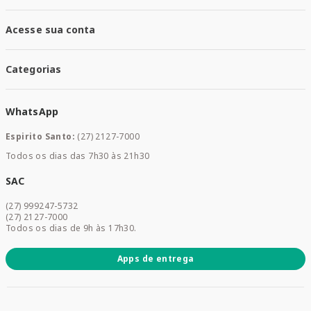
Trocas e Devoluções
Santa Mais Vacinas
Acesse sua conta
Santa Mais Exames
Santa Mais Serviços
Minha Conta
Santa Mais Convenios
Categorias
Meus Pedidos
Medicamentos
WhatsApp
Saúde e Bem-estar
Mamães e Bebê
Espirito Santo:
(27) 2127-7000
Home Care
Todos os dias das 7h30 às 21h30
Cuidados Diários
Dermocosméticos
SAC
Acesse sua conta
(27) 999247-5732
Promoções
(27) 2127-7000
Todos os dias de 9h às 17h30.
Apps de entrega