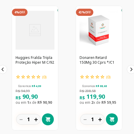
4%
OFF
43%
OFF
Huggies Fralda Tripla
Donaren Retard
Proteção Hiper M C/92
150Mg 30 Cprs */C1
☆
☆
☆
☆
☆
☆
☆
☆
☆
☆
(
0
)
(
0
)
Economize
R$
4
,
09
Economize
R$
88
,
68
R$
94
,
99
R$
208
,
58
90
,
90
119
,
90
R$
R$
ou em
1
x de
R$
90
,
90
ou em
2
x de
R$
59
,
95
－
＋
－
＋