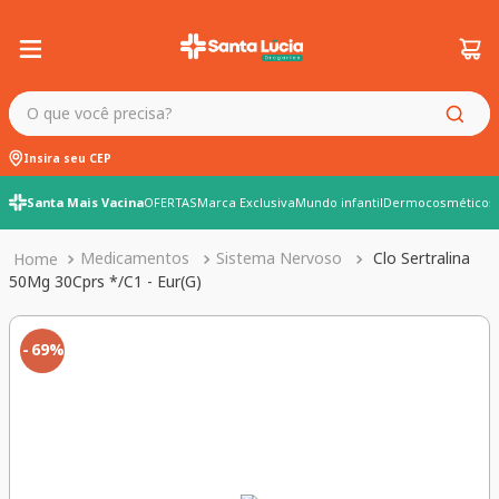
O que você precisa?
Insira seu CEP
Santa Mais Vacina
OFERTAS
Marca Exclusiva
Mundo infantil
Dermocosméticos
Medicamentos
Sistema Nervoso
Clo Sertralina
50Mg 30Cprs */C1 - Eur(G)
69%