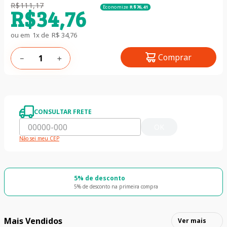
R$
111
,
17
Economize
R$
76
,
41
R$
34
,
76
ou em
1
x de
R$
34
,
76
Comprar
－
＋
CONSULTAR FRETE
OK
Não sei meu CEP
5% de desconto
5% de desconto na primeira compra
Mais Vendidos
Ver mais