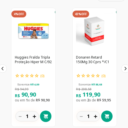
4%
OFF
43%
OFF
Huggies Fralda Tripla
Donaren Retard
Proteção Hiper M C/92
150Mg 30 Cprs */C1
☆
☆
☆
☆
☆
☆
☆
☆
☆
☆
(
0
)
(
0
)
Economize
R$
4
,
09
Economize
R$
88
,
68
R$
94
,
99
R$
208
,
58
90
,
90
119
,
90
R$
R$
ou em
1
x de
R$
90
,
90
ou em
2
x de
R$
59
,
95
－
＋
－
＋