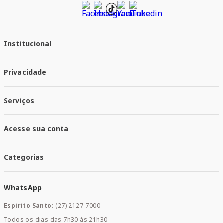
Institucional
Quem Somos
Privacidade
Trabalhe conosco
Responsabilidade Social
Política de Privacidade
Nossas Lojas
Serviços
Política de Entrega
Trocas e Devoluções
Santa Mais Vacinas
Acesse sua conta
Santa Mais Exames
Santa Mais Serviços
Minha Conta
Santa Mais Convenios
Categorias
Meus Pedidos
Medicamentos
WhatsApp
Saúde e Bem-estar
Mamães e Bebê
Espirito Santo:
(27) 2127-7000
Home Care
Todos os dias das 7h30 às 21h30