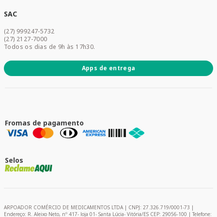
Cuidados Diários
Dermocosméticos
SAC
Acesse sua conta
(27) 999247-5732
Promoções
(27) 2127-7000
Todos os dias de 9h às 17h30.
Apps de entrega
Fromas de pagamento
Selos
ARPOADOR COMÉRCIO DE MEDICAMENTOS LTDA | CNPJ: 27.326.719/0001-73 |
Endereço: R. Aleixo Neto, nº 417- loja 01- Santa Lúcia- Vitória/ES CEP: 29056-100 | Telefone: