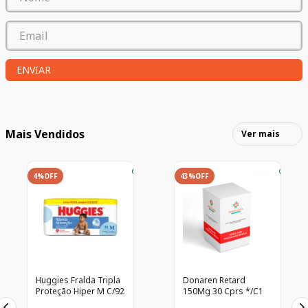
ENVIAR
Mais Vendidos
Ver mais
4%
OFF
43%
OFF
Huggies Fralda Tripla
Donaren Retard
Proteção Hiper M C/92
150Mg 30 Cprs */C1