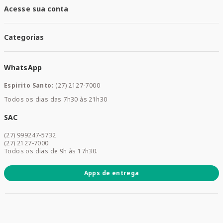
Santa Mais Vacinas
Acesse sua conta
Santa Mais Exames
Santa Mais Serviços
Minha Conta
Santa Mais Convenios
Categorias
Meus Pedidos
Medicamentos
WhatsApp
Saúde e Bem-estar
Mamães e Bebê
Espirito Santo:
(27) 2127-7000
Home Care
Todos os dias das 7h30 às 21h30
Cuidados Diários
Dermocosméticos
SAC
Acesse sua conta
(27) 999247-5732
Promoções
(27) 2127-7000
Todos os dias de 9h às 17h30.
Apps de entrega