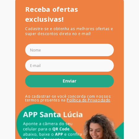
Receba ofertas
exclusivas!
Cadastre-se e obtenha as melhores ofertas e
super descontos direto no e-mail!
Enviar
Ao cadastrar-se você concorda com nossos
termos presentes na
Política de Privacidade
.