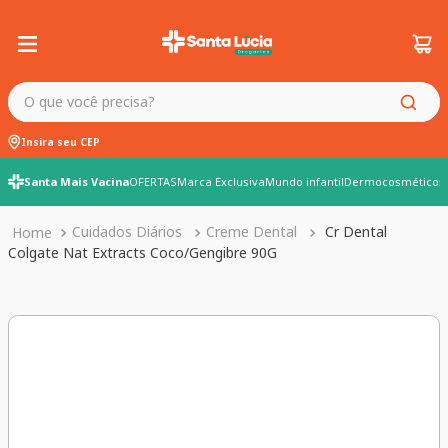
O que você precisa?
Insira seu CEP
Santa Mais Vacina
OFERTAS
Marca Exclusiva
Mundo infantil
Dermocosméticos
Cuidados Diários
Creme Dental
Cr Dental
Colgate Nat Extracts Coco/Gengibre 90G