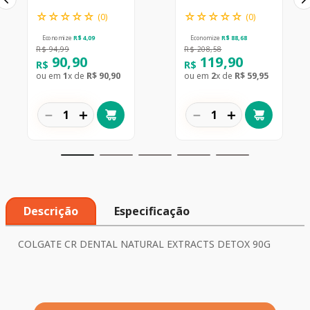
☆
☆
☆
☆
☆
☆
☆
☆
☆
☆
(
0
)
(
0
)
Economize
R$
4
,
09
Economize
R$
88
,
68
R$
94
,
99
R$
208
,
58
90
,
90
119
,
90
R$
R$
ou em
1
x de
R$
90
,
90
ou em
2
x de
R$
59
,
95
－
＋
－
＋
Descrição
Especificação
COLGATE CR DENTAL NATURAL EXTRACTS DETOX 90G