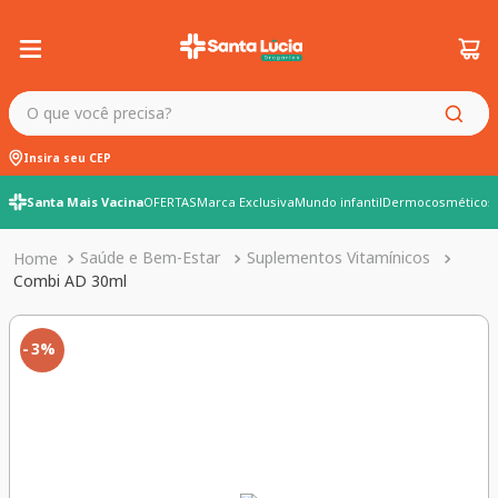
O que você precisa?
Insira seu CEP
Santa Mais Vacina
OFERTAS
Marca Exclusiva
Mundo infantil
Dermocosméticos
Saúde e Bem-Estar
Suplementos Vitamínicos
Combi AD 30ml
3%