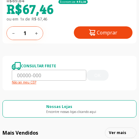
R$
69
,
84
Economize
R$
2
,
38
R$
67
,
46
ou em
1
x de
R$
67
,
46
Comprar
－
＋
CONSULTAR FRETE
OK
Não sei meu CEP
Nossas Lojas
Encontre nossas lojas clicando aqui
Mais Vendidos
Ver mais