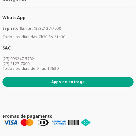
Meus Pedidos
Medicamentos
WhatsApp
Saúde e Bem-estar
Mamães e Bebê
Espirito Santo:
(27) 2127-7000
Home Care
Todos os dias das 7h30 às 21h30
Cuidados Diários
Dermocosméticos
SAC
Acesse sua conta
(27) 999247-5732
Promoções
(27) 2127-7000
Todos os dias de 9h às 17h30.
Apps de entrega
Fromas de pagamento