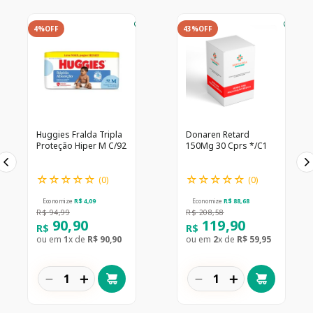
4%
OFF
43%
OFF
Huggies Fralda Tripla
Donaren Retard
Proteção Hiper M C/92
150Mg 30 Cprs */C1
☆
☆
☆
☆
☆
☆
☆
☆
☆
☆
(
0
)
(
0
)
Economize
R$
4
,
09
Economize
R$
88
,
68
R$
94
,
99
R$
208
,
58
90
,
90
119
,
90
R$
R$
ou em
1
x de
R$
90
,
90
ou em
2
x de
R$
59
,
95
－
＋
－
＋