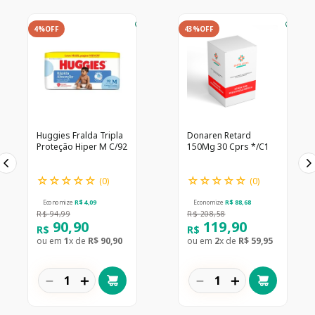
4%
OFF
43%
OFF
Huggies Fralda Tripla
Donaren Retard
Proteção Hiper M C/92
150Mg 30 Cprs */C1
☆
☆
☆
☆
☆
☆
☆
☆
☆
☆
(
0
)
(
0
)
Economize
R$
4
,
09
Economize
R$
88
,
68
R$
94
,
99
R$
208
,
58
90
,
90
119
,
90
R$
R$
ou em
1
x de
R$
90
,
90
ou em
2
x de
R$
59
,
95
－
＋
－
＋