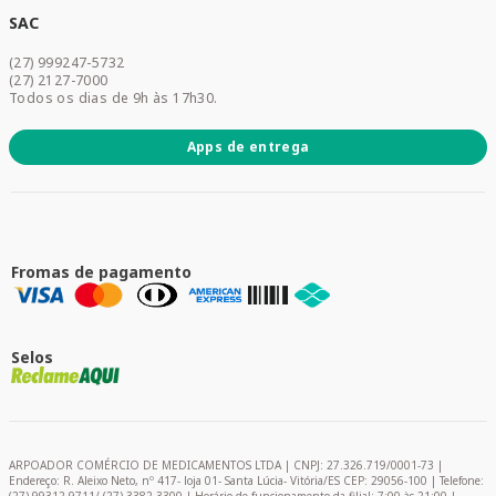
Dermocosméticos
SAC
Acesse sua conta
(27) 999247-5732
Promoções
(27) 2127-7000
Todos os dias de 9h às 17h30.
Apps de entrega
Fromas de pagamento
Selos
ARPOADOR COMÉRCIO DE MEDICAMENTOS LTDA | CNPJ: 27.326.719/0001-73 |
Endereço: R. Aleixo Neto, nº 417- loja 01- Santa Lúcia- Vitória/ES CEP: 29056-100 | Telefone: