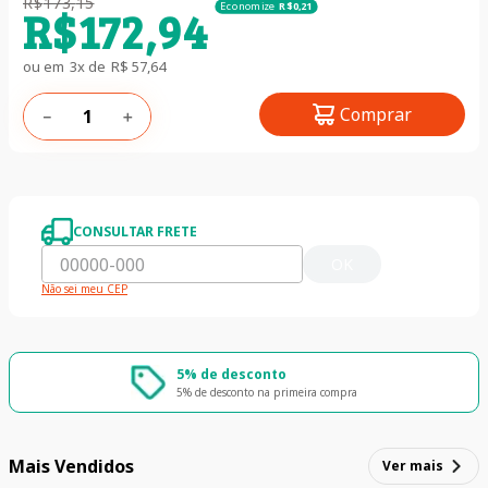
R$
173
,
15
Economize
R$
0
,
21
R$
172
,
94
ou em
3
x de
R$
57
,
64
Comprar
－
＋
CONSULTAR FRETE
OK
Não sei meu CEP
5% de desconto
5% de desconto na primeira compra
Mais Vendidos
Ver mais