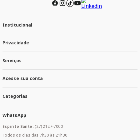
Institucional
Quem Somos
Privacidade
Trabalhe conosco
Responsabilidade Social
Política de Privacidade
Nossas Lojas
Serviços
Política de Entrega
Trocas e Devoluções
Santa Mais Vacinas
Acesse sua conta
Santa Mais Exames
Santa Mais Serviços
Minha Conta
Santa Mais Convenios
Categorias
Meus Pedidos
Medicamentos
WhatsApp
Saúde e Bem-estar
Mamães e Bebê
Espirito Santo:
(27) 2127-7000
Home Care
Todos os dias das 7h30 às 21h30
Cuidados Diários