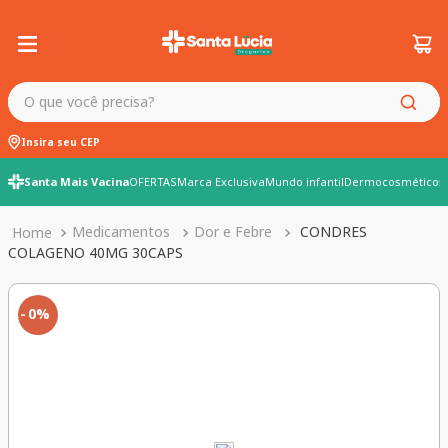
O que você precisa?
Insira seu CEP
Santa Mais Vacina
OFERTAS
Marca Exclusiva
Mundo infantil
Dermocosméticos
Medicamentos
Dor e Febre
CONDRES
COLAGENO 40MG 30CAPS
0%