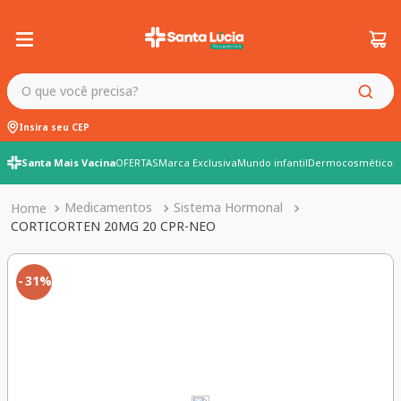
O que você precisa?
Insira seu CEP
Santa Mais Vacina
OFERTAS
Marca Exclusiva
Mundo infantil
Dermocosméticos
Medicamentos
Sistema Hormonal
CORTICORTEN 20MG 20 CPR-NEO
31%