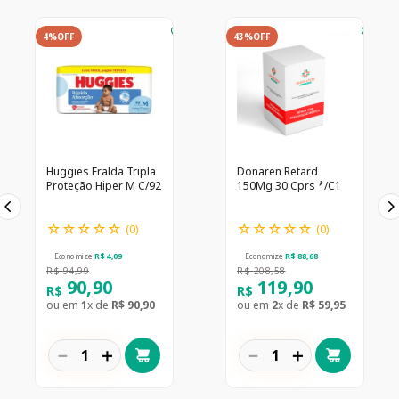
4%
OFF
43%
OFF
Huggies Fralda Tripla
Donaren Retard
Proteção Hiper M C/92
150Mg 30 Cprs */C1
☆
☆
☆
☆
☆
☆
☆
☆
☆
☆
(
0
)
(
0
)
Economize
R$
4
,
09
Economize
R$
88
,
68
R$
94
,
99
R$
208
,
58
90
,
90
119
,
90
R$
R$
ou em
1
x de
R$
90
,
90
ou em
2
x de
R$
59
,
95
－
＋
－
＋