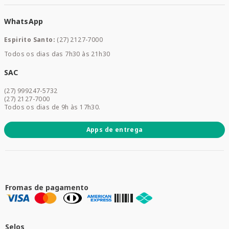
Medicamentos
WhatsApp
Saúde e Bem-estar
Mamães e Bebê
Espirito Santo:
(27) 2127-7000
Home Care
Todos os dias das 7h30 às 21h30
Cuidados Diários
Dermocosméticos
SAC
Acesse sua conta
(27) 999247-5732
Promoções
(27) 2127-7000
Todos os dias de 9h às 17h30.
Apps de entrega
Fromas de pagamento
Selos