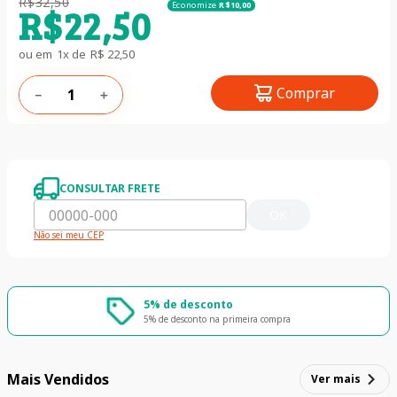
R$
32
,
50
Economize
R$
10
,
00
R$
22
,
50
ou em
1
x de
R$
22
,
50
Comprar
－
＋
CONSULTAR FRETE
OK
Não sei meu CEP
5% de desconto
5% de desconto na primeira compra
Mais Vendidos
Ver mais