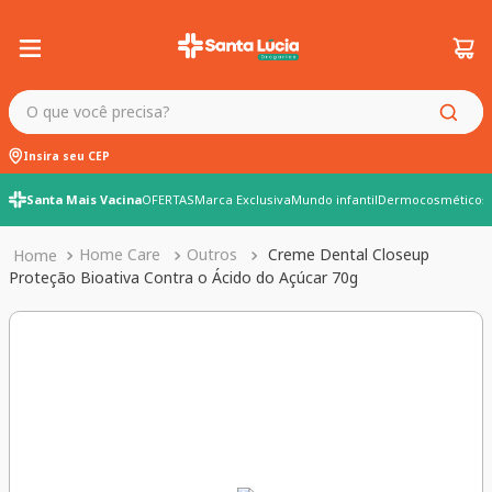
O que você precisa?
Insira seu CEP
Santa Mais Vacina
OFERTAS
Marca Exclusiva
Mundo infantil
Dermocosméticos
Home Care
Outros
Creme Dental Closeup
Proteção Bioativa Contra o Ácido do Açúcar 70g