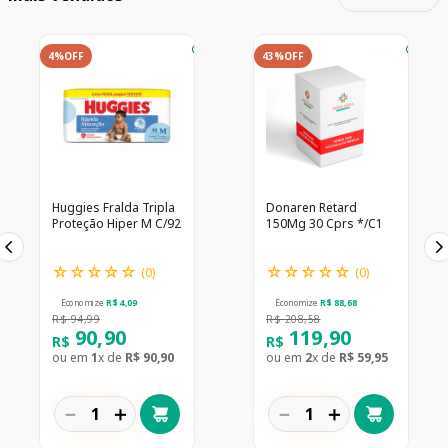
4%
OFF
43%
OFF
Huggies Fralda Tripla
Donaren Retard
Proteção Hiper M C/92
150Mg 30 Cprs */C1
☆
☆
☆
☆
☆
☆
☆
☆
☆
☆
(
0
)
(
0
)
Economize
R$
4
,
09
Economize
R$
88
,
68
R$
94
,
99
R$
208
,
58
90
,
90
119
,
90
R$
R$
ou em
1
x de
R$
90
,
90
ou em
2
x de
R$
59
,
95
－
＋
－
＋