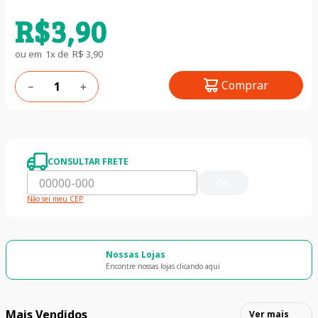
R$
3
,
90
ou em
1
x de
R$
3
,
90
Comprar
－
＋
CONSULTAR FRETE
OK
Não sei meu CEP
Nossas Lojas
Encontre nossas lojas clicando aqui
Mais Vendidos
Ver mais