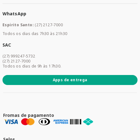
Medicamentos
WhatsApp
Saúde e Bem-estar
Mamães e Bebê
Espirito Santo:
(27) 2127-7000
Home Care
Todos os dias das 7h30 às 21h30
Cuidados Diários
Dermocosméticos
SAC
Acesse sua conta
(27) 999247-5732
Promoções
(27) 2127-7000
Todos os dias de 9h às 17h30.
Apps de entrega
Fromas de pagamento
Selos