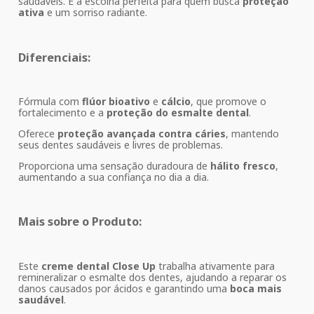
saudáveis. É a escolha perfeita para quem busca
proteção
ativa
e um sorriso radiante.
Diferenciais:
Fórmula com
flúor bioativo
e
cálcio
, que promove o
fortalecimento e a
proteção do esmalte dental
.
Oferece
proteção avançada contra cáries
, mantendo
seus dentes saudáveis e livres de problemas.
Proporciona uma sensação duradoura de
hálito fresco
,
aumentando a sua confiança no dia a dia.
Mais sobre o Produto:
Este
creme dental Close Up
trabalha ativamente para
remineralizar o esmalte dos dentes, ajudando a reparar os
danos causados por ácidos e garantindo uma
boca mais
saudável
.