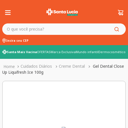
O que você precisa?
Insira seu CEP
Santa Mais Vacina
OFERTAS
Marca Exclusiva
Mundo infantil
Dermocosméticos
Cuidados Diários
Creme Dental
Gel Dental Close
Up Liquifresh Ice 100g