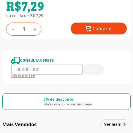
R$
7
,
29
ou em
1
x de
R$
7
,
29
Comprar
－
＋
CONSULTAR FRETE
OK
Não sei meu CEP
5% de desconto
5% de desconto na primeira compra
Mais Vendidos
Ver mais