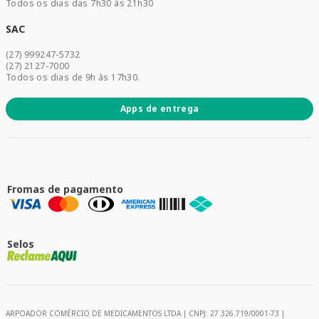
Todos os dias das 7h30 às 21h30
Cuidados Diários
Dermocosméticos
SAC
Acesse sua conta
(27) 999247-5732
Promoções
(27) 2127-7000
Todos os dias de 9h às 17h30.
Apps de entrega
Fromas de pagamento
Selos
ARPOADOR COMÉRCIO DE MEDICAMENTOS LTDA | CNPJ: 27.326.719/0001-73 |