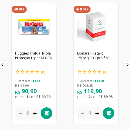
4%
OFF
43%
OFF
Huggies Fralda Tripla
Donaren Retard
Proteção Hiper M C/92
150Mg 30 Cprs */C1
☆
☆
☆
☆
☆
☆
☆
☆
☆
☆
(
0
)
(
0
)
Economize
R$
4
,
09
Economize
R$
88
,
68
R$
94
,
99
R$
208
,
58
90
,
90
119
,
90
R$
R$
ou em
1
x de
R$
90
,
90
ou em
2
x de
R$
59
,
95
－
＋
－
＋