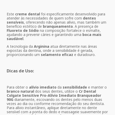
Este
creme dental
foi especificamente desenvolvido para
atender às necessidades de quem sofre com
dentes
sensíveis
, oferecendo não apenas alívio, mas também um
benefício estético de
branqueamento
. A presença de
Fluoreto de Sódio
na composição fortalece o esmalte,
ajudando a prevenir cáries e garantindo uma
boca mais
saudável
.
A tecnologia da
Arginina
atua diretamente nas áreas
expostas da dentina, onde a sensibilidade é gerada,
proporcionando um
selamento eficaz
e duradouro.
Dicas de Uso:
Para obter o
alívio imediato
da
sensibilidade
e manter o
branco natural
dos seus dentes, utilize o
Cr Dental
Colgate Sensitive Pro-Alívio Imediato Branqueador
90G
diariamente, escovando os dentes pelo menos duas
vezes ao dia ou conforme recomendação do seu dentista.
Para alívio instantâneo, aplique diretamente no dente
sensível com a ponta do dedo e massageie suavemente por