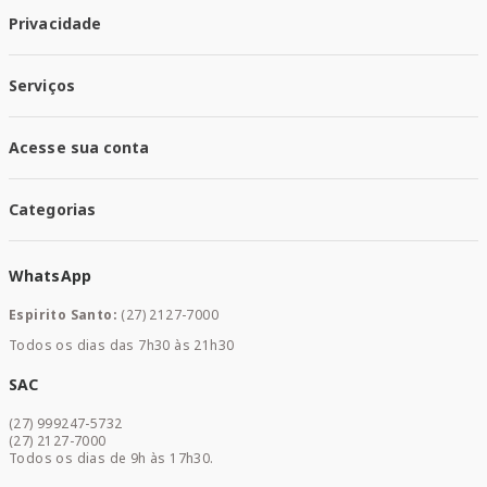
Quem Somos
Privacidade
Trabalhe conosco
Responsabilidade Social
Política de Privacidade
Nossas Lojas
Serviços
Política de Entrega
Trocas e Devoluções
Santa Mais Vacinas
Acesse sua conta
Santa Mais Exames
Santa Mais Serviços
Minha Conta
Santa Mais Convenios
Categorias
Meus Pedidos
Medicamentos
WhatsApp
Saúde e Bem-estar
Mamães e Bebê
Espirito Santo:
(27) 2127-7000
Home Care
Todos os dias das 7h30 às 21h30
Cuidados Diários
Dermocosméticos
SAC
Acesse sua conta
(27) 999247-5732
Promoções
(27) 2127-7000
Todos os dias de 9h às 17h30.