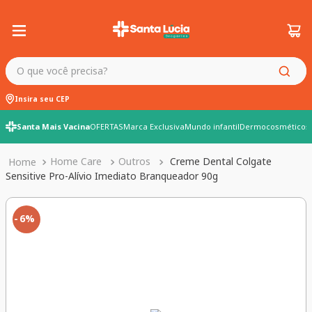
O que você precisa?
Insira seu CEP
Santa Mais Vacina
OFERTAS
Marca Exclusiva
Mundo infantil
Dermocosméticos
Home Care
Outros
Creme Dental Colgate
Sensitive Pro-Alívio Imediato Branqueador 90g
6%