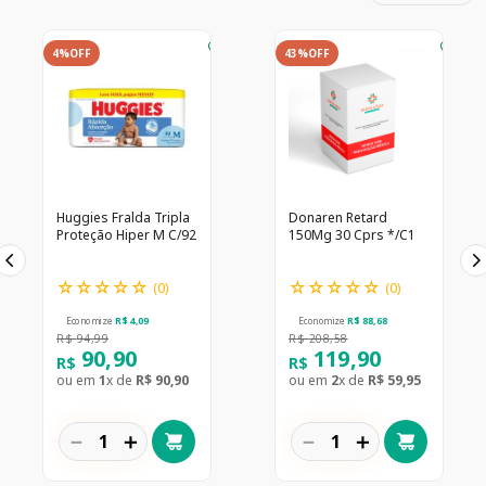
4%
OFF
43%
OFF
Huggies Fralda Tripla
Donaren Retard
Proteção Hiper M C/92
150Mg 30 Cprs */C1
☆
☆
☆
☆
☆
☆
☆
☆
☆
☆
(
0
)
(
0
)
Economize
R$
4
,
09
Economize
R$
88
,
68
R$
94
,
99
R$
208
,
58
90
,
90
119
,
90
R$
R$
ou em
1
x de
R$
90
,
90
ou em
2
x de
R$
59
,
95
－
＋
－
＋