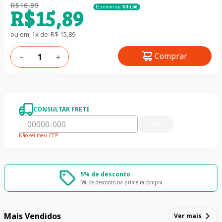
R$
16
,
89
Economize
R$
1
,
00
R$
15
,
89
ou em
1
x de
R$
15
,
89
Comprar
－
＋
CONSULTAR FRETE
OK
Não sei meu CEP
5% de desconto
5% de desconto na primeira compra
Mais Vendidos
Ver mais