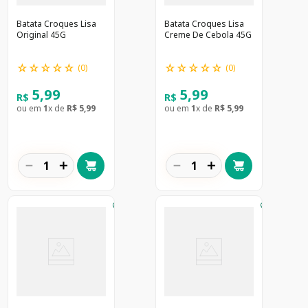
Batata Croques Lisa
Batata Croques Lisa
Original 45G
Creme De Cebola 45G
☆
☆
☆
☆
☆
☆
☆
☆
☆
☆
(
0
)
(
0
)
5
,
99
5
,
99
R$
R$
ou em
1
x de
R$
5
,
99
ou em
1
x de
R$
5
,
99
－
＋
－
＋