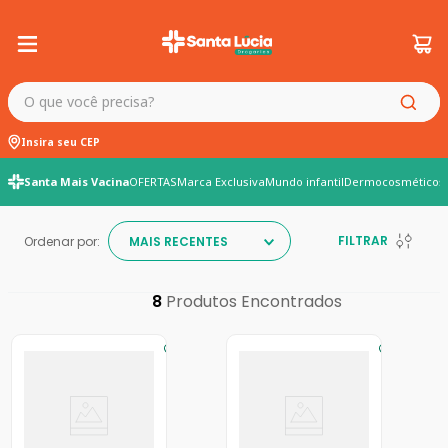
O que você precisa?
Insira seu CEP
Santa Mais Vacina
OFERTAS
Marca Exclusiva
Mundo infantil
Dermocosméticos
FILTRAR
Ordenar por:
MAIS RECENTES
8