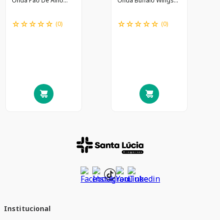
Onda Pao De Alho
Onda Buffalo Wings
76G
76G
☆
☆
☆
☆
☆
☆
☆
☆
☆
☆
(
0
)
(
0
)
Institucional