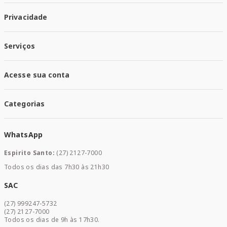
Quem Somos
Privacidade
Trabalhe conosco
Responsabilidade Social
Política de Privacidade
Nossas Lojas
Serviços
Política de Entrega
Trocas e Devoluções
Santa Mais Vacinas
Acesse sua conta
Santa Mais Exames
Santa Mais Serviços
Minha Conta
Santa Mais Convenios
Categorias
Meus Pedidos
Medicamentos
WhatsApp
Saúde e Bem-estar
Mamães e Bebê
Espirito Santo:
(27) 2127-7000
Home Care
Todos os dias das 7h30 às 21h30
Cuidados Diários
Dermocosméticos
SAC
Acesse sua conta
(27) 999247-5732
Promoções
(27) 2127-7000
Todos os dias de 9h às 17h30.