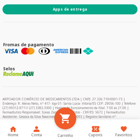
Apps de entrega
Fromas de pagamento
Selos
ARPOADOR COMÉRCIO DE MEDICAMENTOS LTDA | CNPJ: 27.326.719/0001-73 |
Endereço: R. Aleixo Neto, nº 417- loja 01- Santa Lúcia- Vitória/ES CEP: 29056-100 | Telefone:
(27) 99312-9711/ (27) 3382-3300 | Horário de funcionamento da filial: 7:00 às 21:00 |
Farmacêutico Responsável: Izaias Zambelli dos Santos - CRF/ES: 5672 | Farmacêutico
Assistente: Gessica da Silva Nascimento – CRF/ES: 9093 | Registro Sanitário nº:
2024849/2020 | AFE: 0.11366-0 | Encarregado de Proteção de Dados (DPO) - Pablo Felipe
Campelo
Home
Conta
Cupons
Favoritos
Carrinho