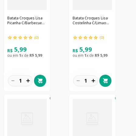
Batata Croques Lisa
Batata Croques Lisa
Picanha C/Barbecue
Costelinha C/Limao
45G
45G
☆
☆
☆
☆
☆
☆
☆
☆
☆
☆
(
0
)
(
0
)
5
,
99
5
,
99
R$
R$
ou em
1
x de
R$
5
,
99
ou em
1
x de
R$
5
,
99
－
＋
－
＋