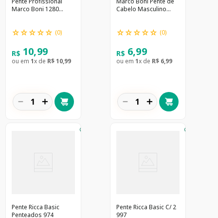
Pente Profissional
Marco Boni Pente de
Marco Boni 1280
Cabelo Masculino
Dentes Largos Cores
com 2 unidades
Sortidas
☆
☆
☆
☆
☆
☆
☆
☆
☆
☆
(
0
)
(
0
)
10
,
99
6
,
99
R$
R$
ou em
1
x de
R$
10
,
99
ou em
1
x de
R$
6
,
99
－
＋
－
＋
Pente Ricca Basic
Pente Ricca Basic C/ 2
Penteados 974
997