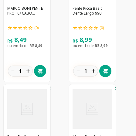
MARCO BONI PENTE
Pente Ricca Basic
PROF C/ CABO
Dente Largo 990
PONTIAGUDO - 1274
☆
☆
☆
☆
☆
☆
☆
☆
☆
☆
(
0
)
(
0
)
8
,
49
8
,
99
R$
R$
ou em
1
x de
R$
8
,
49
ou em
1
x de
R$
8
,
99
－
＋
－
＋