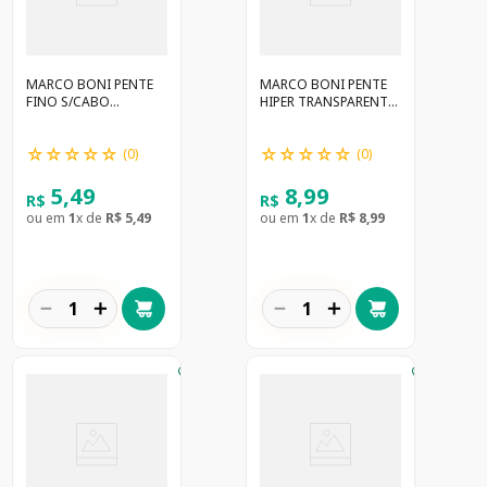
MARCO BONI PENTE
MARCO BONI PENTE
FINO S/CABO
HIPER TRANSPARENTE
CASPA/PIOLHO 1069
1361
☆
☆
☆
☆
☆
☆
☆
☆
☆
☆
(
0
)
(
0
)
5
,
49
8
,
99
R$
R$
ou em
1
x de
R$
5
,
49
ou em
1
x de
R$
8
,
99
－
＋
－
＋