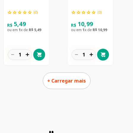
☆
☆
☆
☆
☆
☆
☆
☆
☆
☆
(
0
)
(
0
)
5
,
49
10
,
99
R$
R$
ou em
1
x de
R$
5
,
49
ou em
1
x de
R$
10
,
99
－
＋
－
＋