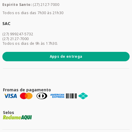
Mamães e Bebê
Espirito Santo:
(27) 2127-7000
Home Care
Todos os dias das 7h30 às 21h30
Cuidados Diários
Dermocosméticos
SAC
Acesse sua conta
(27) 999247-5732
Promoções
(27) 2127-7000
Todos os dias de 9h às 17h30.
Apps de entrega
Fromas de pagamento
Selos