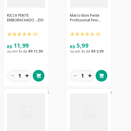
RICCA PENTE
Marco Boni Pente
EMBORACHADO - 250
Profissional Fino
Nylon 1437 Preto
☆
☆
☆
☆
☆
☆
☆
☆
☆
☆
(
0
)
(
0
)
11
,
99
5
,
99
R$
R$
ou em
1
x de
R$
11
,
99
ou em
1
x de
R$
5
,
99
－
＋
－
＋