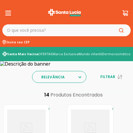
O que você precisa?
Insira seu CEP
Santa Mais Vacina
OFERTAS
Marca Exclusiva
Mundo infantil
Dermocosméticos
FILTRAR
RELEVÂNCIA
14