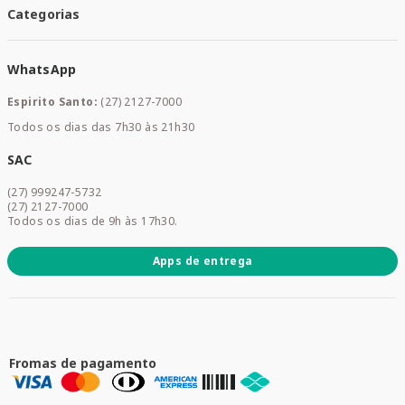
Santa Mais Convenios
Categorias
Meus Pedidos
Medicamentos
WhatsApp
Saúde e Bem-estar
Mamães e Bebê
Espirito Santo:
(27) 2127-7000
Home Care
Todos os dias das 7h30 às 21h30
Cuidados Diários
Dermocosméticos
SAC
Acesse sua conta
(27) 999247-5732
Promoções
(27) 2127-7000
Todos os dias de 9h às 17h30.
Apps de entrega
Fromas de pagamento