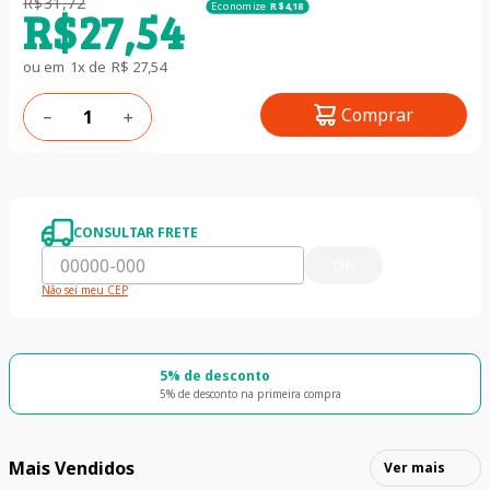
R$
31
,
72
Economize
R$
4
,
18
R$
27
,
54
ou em
1
x de
R$
27
,
54
Comprar
－
＋
CONSULTAR FRETE
OK
Não sei meu CEP
5% de desconto
5% de desconto na primeira compra
Mais Vendidos
Ver mais