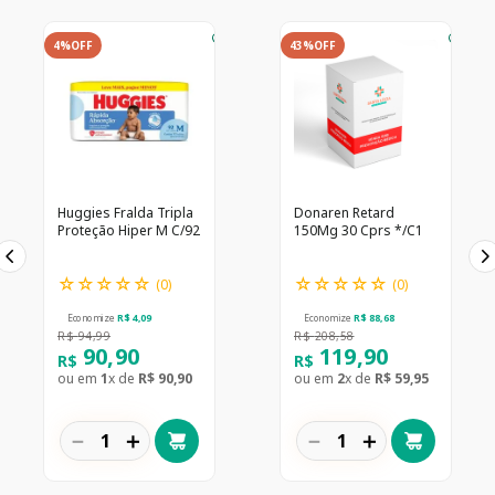
4%
OFF
43%
OFF
Huggies Fralda Tripla
Donaren Retard
Proteção Hiper M C/92
150Mg 30 Cprs */C1
☆
☆
☆
☆
☆
☆
☆
☆
☆
☆
(
0
)
(
0
)
Economize
R$
4
,
09
Economize
R$
88
,
68
R$
94
,
99
R$
208
,
58
90
,
90
119
,
90
R$
R$
ou em
1
x de
R$
90
,
90
ou em
2
x de
R$
59
,
95
－
＋
－
＋