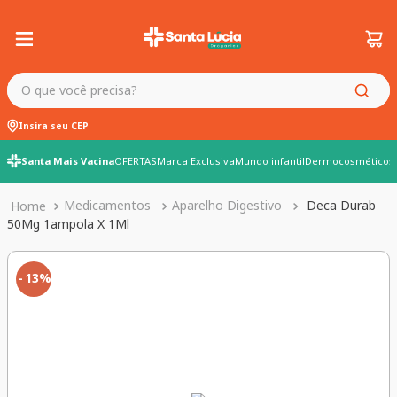
O que você precisa?
Insira seu CEP
Santa Mais Vacina
OFERTAS
Marca Exclusiva
Mundo infantil
Dermocosméticos
Medicamentos
Aparelho Digestivo
Deca Durab
50Mg 1ampola X 1Ml
13%