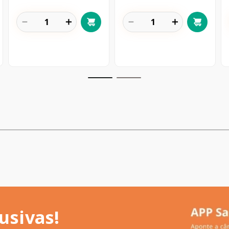
－
＋
－
＋
usivas!