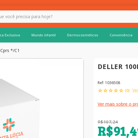
 hoje?
ca Exclusiva
Mundo infantil
Dermocosméticos
Conveniência
 Cprs */C1
DELLER 100
Ref
:
1036508
☆
☆
☆
☆
☆
Ver
(
0
)
Ver mais sobre o p
R$
107
,
24
R$
91
,
4