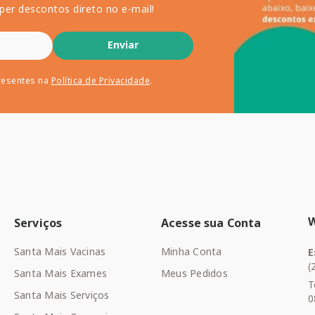
per descontos direto no e-mail!
Enviar
resentes na
Política de Privacidade
.
Serviços
Acesse sua Conta
Santa Mais Vacinas
Minha Conta
E
(
Santa Mais Exames
Meus Pedidos
T
Santa Mais Serviços
0