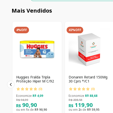
Mais Vendidos
4%
OFF
43%
OFF
Huggies Fralda Tripla
Donaren Retard 150Mg
Proteção Hiper M C/92
30 Cprs */C1
☆
☆
☆
☆
☆
☆
☆
☆
☆
☆
(
0
)
(
0
)
Economize
R$
4
,
09
Economize
R$
88
,
68
R$
94
,
99
R$
208
,
58
90
,
90
119
,
90
R$
R$
ou em
1
x de
R$
90
,
90
ou em
2
x de
R$
59
,
95