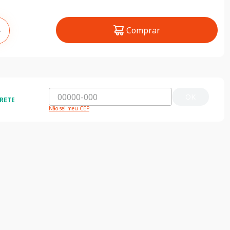
Comprar
＋
OK
RETE
Não sei meu CEP
ida e segura
5% de desconto
do o Brasil
5% de desconto na primeira compra