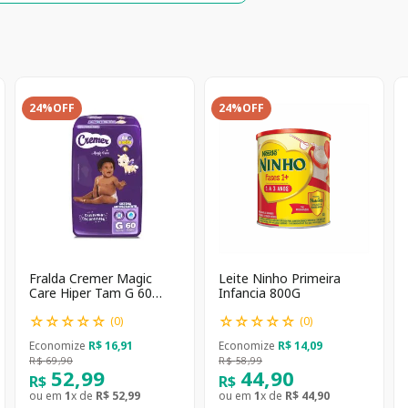
24%
OFF
24%
OFF
Fralda Cremer Magic
Leite Ninho Primeira
Care Hiper Tam G 60
Infancia 800G
unidades
☆
☆
☆
☆
☆
☆
☆
☆
☆
☆
(
0
)
(
0
)
Economize
R$
16
,
91
Economize
R$
14
,
09
R$
69
,
90
R$
58
,
99
52
,
99
44
,
90
R$
R$
ou em
1
x de
R$
52
,
99
ou em
1
x de
R$
44
,
90