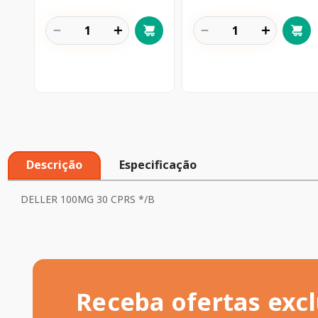
－
＋
－
＋
Descrição
Especificação
DELLER 100MG 30 CPRS */B
Receba ofertas excl