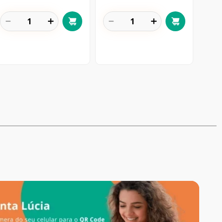
－
＋
－
＋