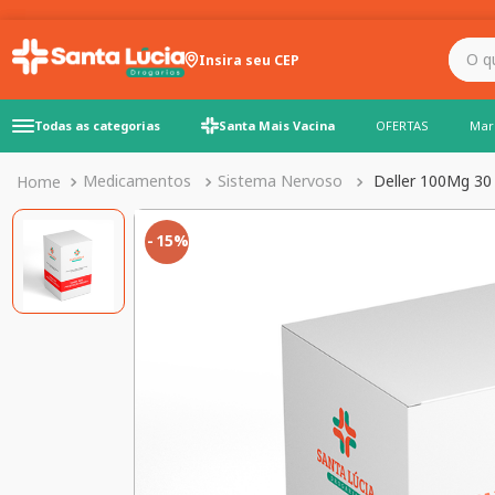
O que você precisa para
Insira seu CEP
Todas as categorias
Santa Mais Vacina
OFERTAS
Mar
Medicamentos
Sistema Nervoso
Deller 100Mg 30
15%