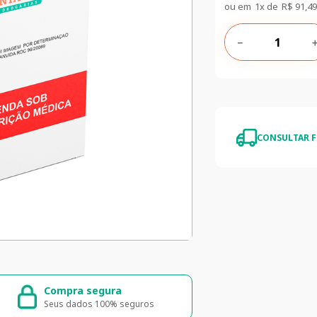
ou em
1
x de
R$
91
,
49
－
CONSULTAR F
Compra segura
Entrega ráp
Seus dados 100% seguros
Entrega para to