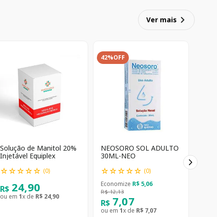
Ver mais
42%
OFF
Solução de Manitol 20%
NEOSORO SOL ADULTO
Injetável Equiplex
30ML-NEO
☆
☆
☆
☆
☆
☆
☆
☆
☆
☆
(
0
)
(
0
)
24
,
90
Economize
R$
5
,
06
R$
R$
12
,
13
ou em
1
x de
R$
24
,
90
7
,
07
R$
ou em
1
x de
R$
7
,
07