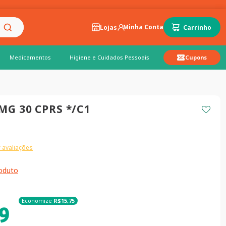
Lojas
Medicamentos
Higiene e Cuidados Pessoais
Cupons
MG 30 CPRS */C1
 avaliações
roduto
Economize
R$
15
,
75
9