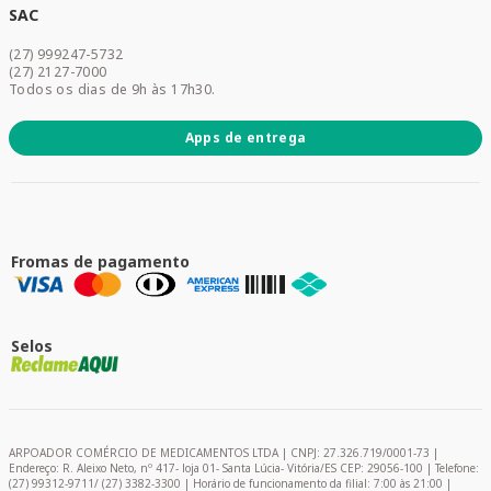
Dermocosméticos
SAC
Acesse sua conta
(27) 999247-5732
Promoções
(27) 2127-7000
Todos os dias de 9h às 17h30.
Apps de entrega
Fromas de pagamento
Selos
ARPOADOR COMÉRCIO DE MEDICAMENTOS LTDA | CNPJ: 27.326.719/0001-73 |
Endereço: R. Aleixo Neto, nº 417- loja 01- Santa Lúcia- Vitória/ES CEP: 29056-100 | Telefone:
(27) 99312-9711/ (27) 3382-3300 | Horário de funcionamento da filial: 7:00 às 21:00 |