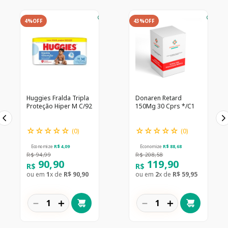
4%
OFF
43%
OFF
Huggies Fralda Tripla
Donaren Retard
Proteção Hiper M C/92
150Mg 30 Cprs */C1
☆
☆
☆
☆
☆
☆
☆
☆
☆
☆
(
0
)
(
0
)
Economize
R$
4
,
09
Economize
R$
88
,
68
R$
94
,
99
R$
208
,
58
90
,
90
119
,
90
R$
R$
ou em
1
x de
R$
90
,
90
ou em
2
x de
R$
59
,
95
－
＋
－
＋