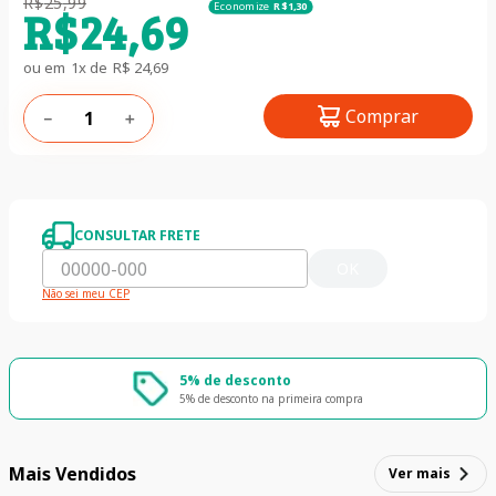
R$
25
,
99
Economize
R$
1
,
30
R$
24
,
69
ou em
1
x de
R$
24
,
69
Comprar
－
＋
CONSULTAR FRETE
OK
Não sei meu CEP
5% de desconto
5% de desconto na primeira compra
Mais Vendidos
Ver mais