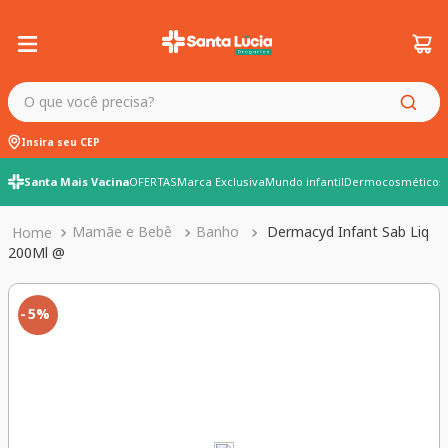
O que você precisa?
Insira seu CEP
Santa Mais Vacina
OFERTAS
Marca Exclusiva
Mundo infantil
Dermocosméticos
Mamãe e Bebê
Banho
Dermacyd Infant Sab Liq
200Ml @
5%