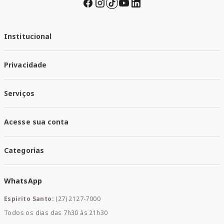
Institucional
Quem Somos
Privacidade
Trabalhe conosco
Responsabilidade Social
Política de Privacidade
Nossas Lojas
Serviços
Política de Entrega
Trocas e Devoluções
Santa Mais Vacinas
Acesse sua conta
Santa Mais Exames
Santa Mais Serviços
Minha Conta
Santa Mais Convenios
Categorias
Meus Pedidos
Medicamentos
WhatsApp
Saúde e Bem-estar
Mamães e Bebê
Espirito Santo:
(27) 2127-7000
Home Care
Todos os dias das 7h30 às 21h30
Cuidados Diários