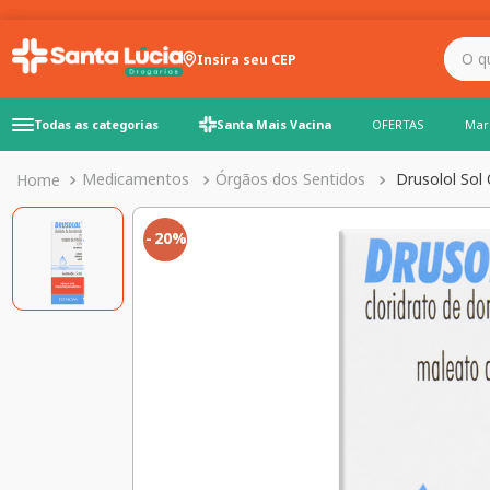
O que você precisa para
Insira seu CEP
Todas as categorias
Santa Mais Vacina
OFERTAS
Mar
Medicamentos
Órgãos dos Sentidos
Drusolol Sol
20%