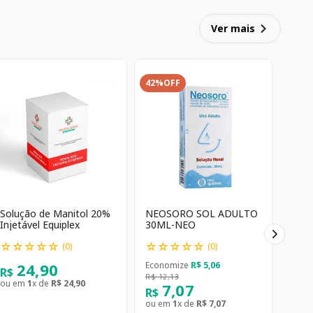
Ver mais
42%
OFF
Solução de Manitol 20%
NEOSORO SOL ADULTO
Injetável Equiplex
30ML-NEO
☆
☆
☆
☆
☆
☆
☆
☆
☆
☆
(
0
)
(
0
)
24
,
90
Economize
R$
5
,
06
R$
R$
12
,
13
ou em
1
x de
R$
24
,
90
7
,
07
R$
ou em
1
x de
R$
7
,
07