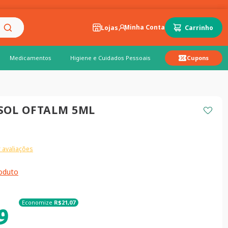
Lojas
Medicamentos
Higiene e Cuidados Pessoais
Cupons
SOL OFTALM 5ML
 avaliações
roduto
Economize
R$
21
,
07
9