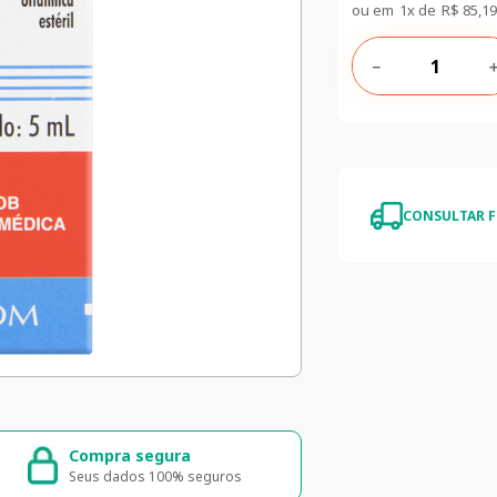
ou em
1
x de
R$
85
,
19
－
CONSULTAR F
Compra segura
Entrega ráp
Seus dados 100% seguros
Entrega para to