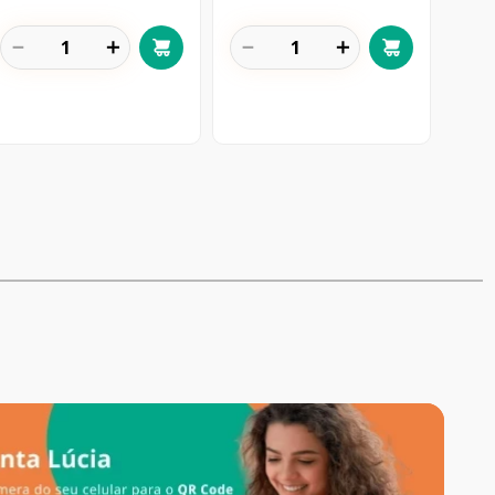
－
＋
－
＋