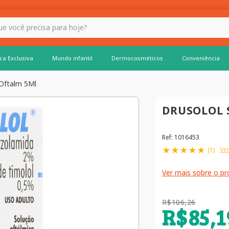
 hoje?
ca Exclusiva
Mundo infantil
Dermocosméticos
Conveniência
 Oftalm 5Ml
DRUSOLOL 
Ref
:
1016453
★
★
★
★
★
Ver
(
1
)
Ver mais sobre o p
R$
106
,
26
R$
85
,
1