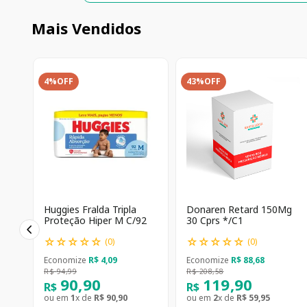
Mais Vendidos
4%
OFF
43%
OFF
Huggies Fralda Tripla
Donaren Retard 150Mg
Proteção Hiper M C/92
30 Cprs */C1
☆
☆
☆
☆
☆
☆
☆
☆
☆
☆
(
0
)
(
0
)
Economize
R$
4
,
09
Economize
R$
88
,
68
R$
94
,
99
R$
208
,
58
90
,
90
119
,
90
R$
R$
ou em
1
x de
R$
90
,
90
ou em
2
x de
R$
59
,
95