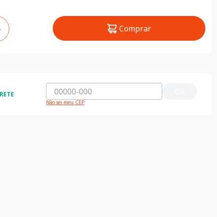
Comprar
＋
OK
RETE
Não sei meu CEP
ida e segura
5% de desconto
do o Brasil
5% de desconto na primeira compra