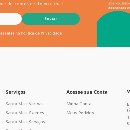
per descontos direto no e-mail!
Enviar
resentes na
Política de Privacidade
.
Serviços
Acesse sua Conta
Santa Mais Vacinas
Minha Conta
E
(
Santa Mais Exames
Meus Pedidos
T
Santa Mais Serviços
0