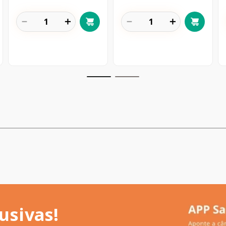
－
＋
－
＋
usivas!