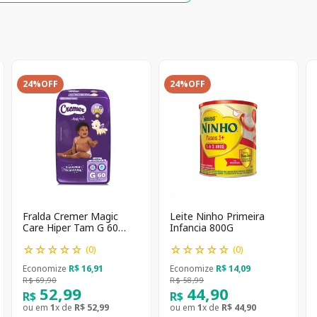
24%
OFF
24%
OFF
Fralda Cremer Magic
Leite Ninho Primeira
Care Hiper Tam G 60
Infancia 800G
unidades
☆
☆
☆
☆
☆
☆
☆
☆
☆
☆
(
0
)
(
0
)
Economize
R$
16
,
91
Economize
R$
14
,
09
R$
69
,
90
R$
58
,
99
52
,
99
44
,
90
R$
R$
ou em
1
x de
R$
52
,
99
ou em
1
x de
R$
44
,
90