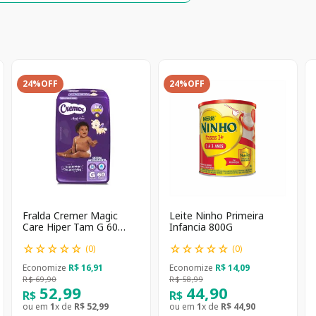
24%
OFF
24%
OFF
Fralda Cremer Magic
Leite Ninho Primeira
Care Hiper Tam G 60
Infancia 800G
unidades
☆
☆
☆
☆
☆
☆
☆
☆
☆
☆
(
0
)
(
0
)
Economize
R$
16
,
91
Economize
R$
14
,
09
R$
69
,
90
R$
58
,
99
52
,
99
44
,
90
R$
R$
ou em
1
x de
R$
52
,
99
ou em
1
x de
R$
44
,
90