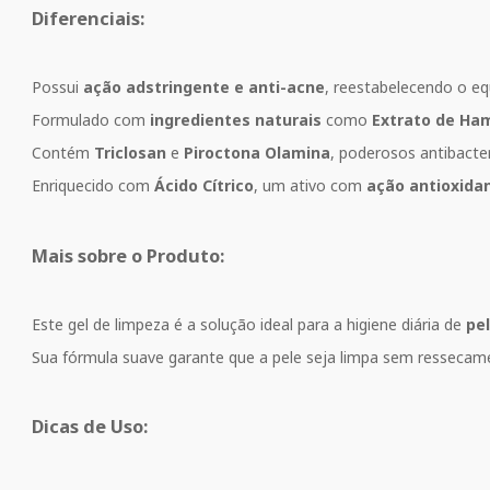
Diferenciais:
Possui
ação adstringente e anti-acne
, reestabelecendo o eq
Formulado com
ingredientes naturais
como
Extrato de Ha
Contém
Triclosan
e
Piroctona Olamina
, poderosos antibacte
Enriquecido com
Ácido Cítrico
, um ativo com
ação antioxida
Mais sobre o Produto:
Este gel de limpeza é a solução ideal para a higiene diária de
pe
Sua fórmula suave garante que a pele seja limpa sem ressecam
Dicas de Uso: