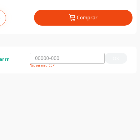
Comprar
＋
OK
RETE
Não sei meu CEP
o
Nossas Lojas
 primeira compra
Encontre nossas lojas clicando aqui