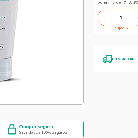
ou em
1
x de
R$
85
,
90
－
1 disponível
CONSULTAR F
Entrega rápida e segura
5% de descont
Entrega para todo o Brasil
5% de desconto na