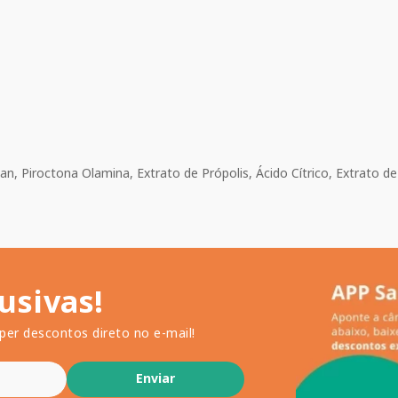
san, Piroctona Olamina, Extrato de Própolis, Ácido Cítrico, Extrato de
usivas!
per descontos direto no e-mail!
Enviar