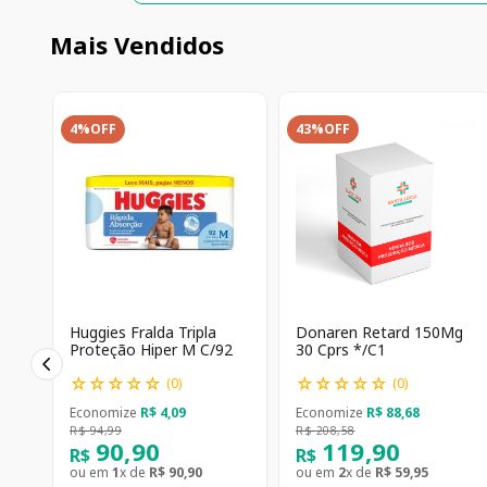
Mais Vendidos
4%
OFF
43%
OFF
Huggies Fralda Tripla
Donaren Retard 150Mg
Proteção Hiper M C/92
30 Cprs */C1
☆
☆
☆
☆
☆
☆
☆
☆
☆
☆
(
0
)
(
0
)
Economize
R$
4
,
09
Economize
R$
88
,
68
R$
94
,
99
R$
208
,
58
90
,
90
119
,
90
R$
R$
ou em
1
x de
R$
90
,
90
ou em
2
x de
R$
59
,
95