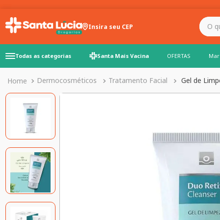
O que você precisa para
Insira seu CEP
Todas as categorias
Santa Mais Vacina
OFERTAS
Mar
Dermocosméticos
Tratamento Facial
Gel de Limp