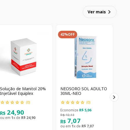
Ver mais
42%
OFF
Solução de Manitol 20%
NEOSORO SOL ADULTO
Injetável Equiplex
30ML-NEO
☆
☆
☆
☆
☆
☆
☆
☆
☆
☆
(
0
)
(
0
)
24
,
90
Economize
R$
5
,
06
R$
R$
12
,
13
ou em
1
x de
R$
24
,
90
7
,
07
R$
ou em
1
x de
R$
7
,
07