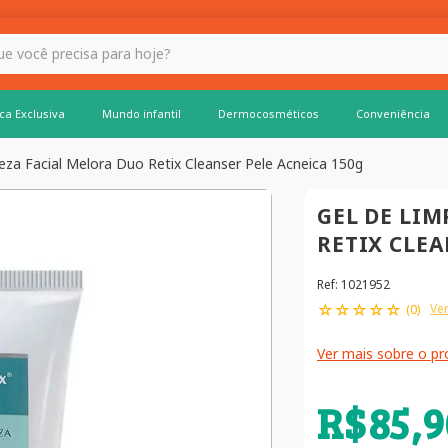
 hoje?
ca Exclusiva
Mundo infantil
Dermocosméticos
Conveniência
eza Facial Melora Duo Retix Cleanser Pele Acneica 150g
GEL DE LI
RETIX CLEA
Ref
:
1021952
☆
☆
☆
☆
☆
Ver
(
0
)
Ver mais sobre o p
R$
85
,
9