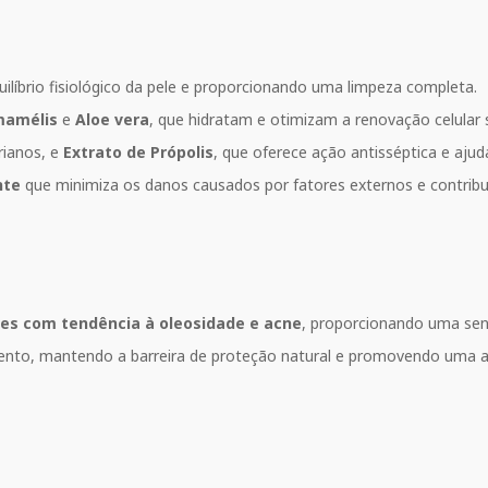
uilíbrio fisiológico da pele e proporcionando uma limpeza completa.
mamélis
e
Aloe vera
, que hidratam e otimizam a renovação celular 
rianos, e
Extrato de Própolis
, que oferece ação antisséptica e ajud
nte
que minimiza os danos causados por fatores externos e contribui
les com tendência à oleosidade e acne
, proporcionando uma sen
ento, mantendo a barreira de proteção natural e promovendo uma a