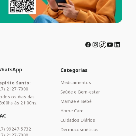
WhatsApp
Categorias
Medicamentos
spírito Santo:
27) 2127-7000
Saúde e Bem-estar
odos os dias das
Mamãe e Bebê
8:00hs às 21:00hs.
Home Care
SAC
Cuidados Diários
27) 99247-5732
Dermocosméticos
27) 2127-7000