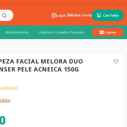
Lojas
Medicamentos
Higiene e Cuidados Pessoais
Cupons
MPEZA FACIAL MELORA DUO
NSER PELE ACNEICA 150G
 avaliações
roduto
0