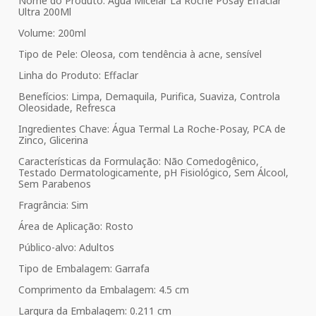
Nome do Produto: Agua Micelar La Roche Posay Effaclar
Ultra 200Ml
Volume: 200ml
Tipo de Pele: Oleosa, com tendência à acne, sensível
Linha do Produto: Effaclar
Benefícios: Limpa, Demaquila, Purifica, Suaviza, Controla
Oleosidade, Refresca
Ingredientes Chave: Água Termal La Roche-Posay, PCA de
Zinco, Glicerina
Características da Formulação: Não Comedogênico,
Testado Dermatologicamente, pH Fisiológico, Sem Álcool,
Sem Parabenos
Fragrância: Sim
Área de Aplicação: Rosto
Público-alvo: Adultos
Tipo de Embalagem: Garrafa
Comprimento da Embalagem: 4.5 cm
Largura da Embalagem: 0.211 cm