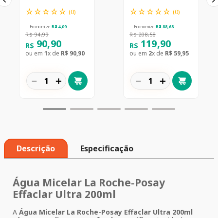
☆
☆
☆
☆
☆
☆
☆
☆
☆
☆
(
0
)
(
0
)
Economize
R$
4
,
09
Economize
R$
88
,
68
R$
94
,
99
R$
208
,
58
90
,
90
119
,
90
R$
R$
ou em
1
x de
R$
90
,
90
ou em
2
x de
R$
59
,
95
－
＋
－
＋
Descrição
Especificação
Água Micelar La Roche-Posay
Effaclar Ultra 200ml
A
Água Micelar La Roche-Posay Effaclar Ultra 200ml