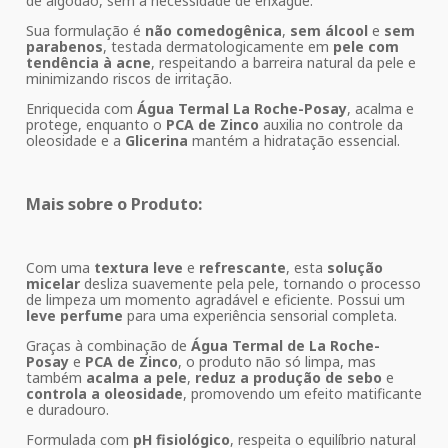
de algodão, sem a necessidade de enxágue.
Sua formulação é
não comedogênica
,
sem álcool
e
sem
parabenos
, testada dermatologicamente em
pele com
tendência à acne
, respeitando a barreira natural da pele e
minimizando riscos de irritação.
Enriquecida com
Água Termal La Roche-Posay
, acalma e
protege, enquanto o
PCA de Zinco
auxilia no controle da
oleosidade e a
Glicerina
mantém a hidratação essencial.
Mais sobre o Produto:
Com uma
textura leve
e
refrescante
, esta
solução
micelar
desliza suavemente pela pele, tornando o processo
de limpeza um momento agradável e eficiente. Possui um
leve perfume
para uma experiência sensorial completa.
Graças à combinação de
Água Termal de La Roche-
Posay
e
PCA de Zinco
, o produto não só limpa, mas
também
acalma a pele
,
reduz a produção de sebo
e
controla a oleosidade
, promovendo um efeito matificante
e duradouro.
Formulada com
pH fisiológico
, respeita o equilíbrio natural