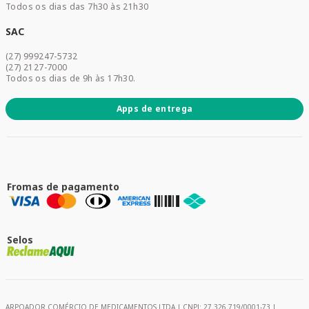
Todos os dias das 7h30 às 21h30
Cuidados Diários
Dermocosméticos
SAC
Acesse sua conta
(27) 999247-5732
Promoções
(27) 2127-7000
Todos os dias de 9h às 17h30.
Apps de entrega
Fromas de pagamento
Selos
ARPOADOR COMÉRCIO DE MEDICAMENTOS LTDA | CNPJ: 27.326.719/0001-73 |