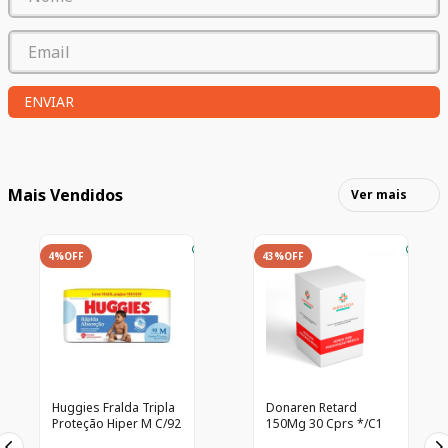
ENVIAR
Mais Vendidos
Ver mais
4%
OFF
43%
OFF
Huggies Fralda Tripla
Donaren Retard
Proteção Hiper M C/92
150Mg 30 Cprs */C1