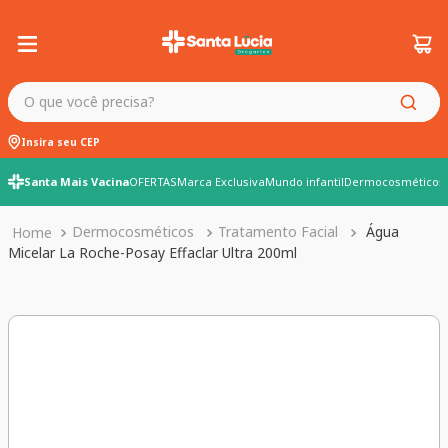
O que você precisa?
Insira seu CEP
Santa Mais Vacina
OFERTAS
Marca Exclusiva
Mundo infantil
Dermocosméticos
Dermocosméticos
Tratamento Facial
Água
Micelar La Roche-Posay Effaclar Ultra 200ml