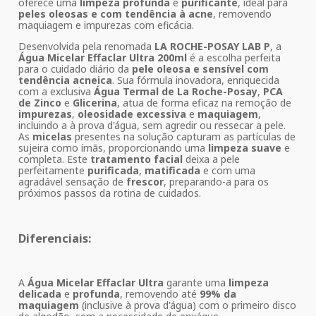
oferece uma
limpeza profunda
e
purificante
, ideal para
peles oleosas e com tendência à acne
, removendo
maquiagem e impurezas com eficácia.
Desenvolvida pela renomada
LA ROCHE-POSAY LAB P
, a
Água Micelar Effaclar Ultra 200ml
é a escolha perfeita
para o cuidado diário da
pele oleosa e sensível com
tendência acneica
. Sua fórmula inovadora, enriquecida
com a exclusiva
Água Termal de La Roche-Posay
,
PCA
de Zinco
e
Glicerina
, atua de forma eficaz na remoção de
impurezas
,
oleosidade excessiva
e
maquiagem
,
incluindo a à prova d'água, sem agredir ou ressecar a pele.
As
micelas
presentes na solução capturam as partículas de
sujeira como ímãs, proporcionando uma
limpeza suave
e
completa. Este
tratamento facial
deixa a pele
perfeitamente
purificada
,
matificada
e com uma
agradável sensação de
frescor
, preparando-a para os
próximos passos da rotina de cuidados.
Diferenciais:
A
Água Micelar Effaclar Ultra
garante uma
limpeza
delicada
e
profunda
, removendo até
99% da
maquiagem
(inclusive à prova d'água) com o primeiro disco