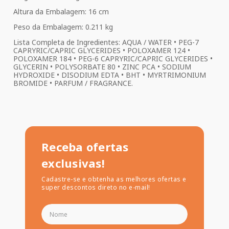
Altura da Embalagem: 16 cm
Peso da Embalagem: 0.211 kg
Lista Completa de Ingredientes: AQUA / WATER • PEG-7
CAPRYRIC/CAPRIC GLYCERIDES • POLOXAMER 124 •
POLOXAMER 184 • PEG-6 CAPRYRIC/CAPRIC GLYCERIDES •
GLYCERIN • POLYSORBATE 80 • ZINC PCA • SODIUM
HYDROXIDE • DISODIUM EDTA • BHT • MYRTRIMONIUM
BROMIDE • PARFUM / FRAGRANCE.
Receba ofertas
exclusivas!
Cadastre-se e obtenha as melhores ofertas e
super descontos direto no e-mail!