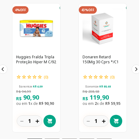
4%
OFF
43%
OFF
Huggies Fralda Tripla
Donaren Retard
Proteção Hiper M C/92
150Mg 30 Cprs */C1
☆
☆
☆
☆
☆
☆
☆
☆
☆
☆
(
0
)
(
0
)
Economize
R$
4
,
09
Economize
R$
88
,
68
R$
94
,
99
R$
208
,
58
90
,
90
119
,
90
R$
R$
ou em
1
x de
R$
90
,
90
ou em
2
x de
R$
59
,
95
－
＋
－
＋