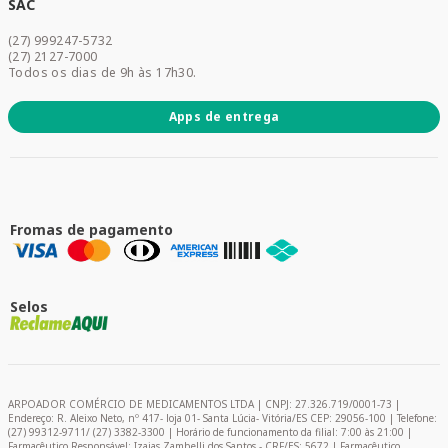
Dermocosméticos
SAC
Acesse sua conta
(27) 999247-5732
Promoções
(27) 2127-7000
Todos os dias de 9h às 17h30.
Apps de entrega
Fromas de pagamento
Selos
ARPOADOR COMÉRCIO DE MEDICAMENTOS LTDA | CNPJ: 27.326.719/0001-73 |
Endereço: R. Aleixo Neto, nº 417- loja 01- Santa Lúcia- Vitória/ES CEP: 29056-100 | Telefone:
(27) 99312-9711/ (27) 3382-3300 | Horário de funcionamento da filial: 7:00 às 21:00 |
Farmacêutico Responsável: Izaias Zambelli dos Santos - CRF/ES: 5672 | Farmacêutico