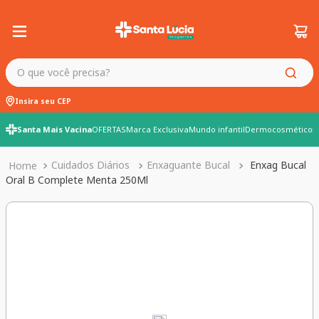
O que você precisa?
Insira seu CEP
Santa Mais Vacina
OFERTAS
Marca Exclusiva
Mundo infantil
Dermocosméticos
Cuidados Diários
Enxaguante Bucal
Enxag Bucal
Oral B Complete Menta 250Ml