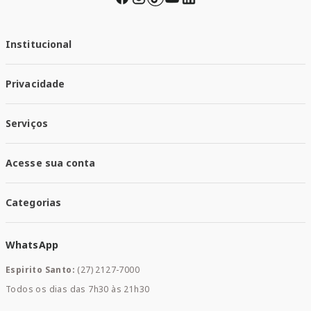
Institucional
Quem Somos
Privacidade
Trabalhe conosco
Responsabilidade Social
Política de Privacidade
Nossas Lojas
Serviços
Política de Entrega
Trocas e Devoluções
Santa Mais Vacinas
Acesse sua conta
Santa Mais Exames
Santa Mais Serviços
Minha Conta
Santa Mais Convenios
Categorias
Meus Pedidos
Medicamentos
WhatsApp
Saúde e Bem-estar
Mamães e Bebê
Espirito Santo:
(27) 2127-7000
Home Care
Todos os dias das 7h30 às 21h30
Cuidados Diários