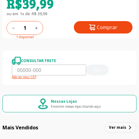
R$
39
,
99
ou em
1
x de
R$
39
,
99
Comprar
－
＋
1 disponível
CONSULTAR FRETE
OK
Não sei meu CEP
Nossas Lojas
Encontre nossas lojas clicando aqui
Mais Vendidos
Ver mais