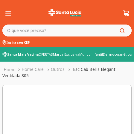
O que você precisa?
Insira seu CEP
Santa Mais Vacina
OFERTAS
Marca Exclusiva
Mundo infantil
Dermocosméticos
Home Care
Outros
Esc Cab Belliz Elegant
Ventilada 805