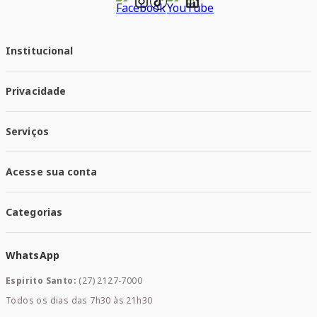
Institucional
Quem Somos
Privacidade
Trabalhe conosco
Responsabilidade Social
Política de Privacidade
Nossas Lojas
Serviços
Política de Entrega
Trocas e Devoluções
Santa Mais Vacinas
Acesse sua conta
Santa Mais Exames
Santa Mais Serviços
Minha Conta
Santa Mais Convenios
Categorias
Meus Pedidos
Medicamentos
WhatsApp
Saúde e Bem-estar
Mamães e Bebê
Espirito Santo:
(27) 2127-7000
Home Care
Todos os dias das 7h30 às 21h30
Cuidados Diários