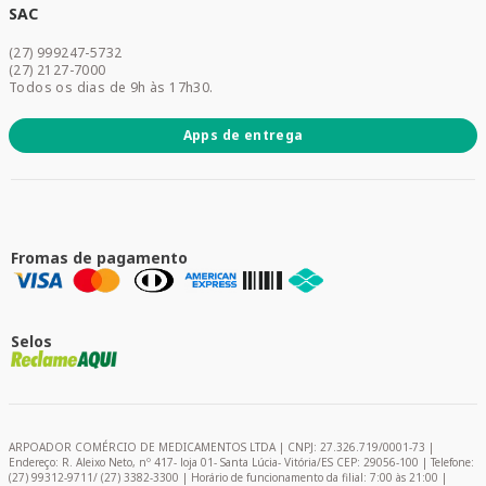
Dermocosméticos
SAC
Acesse sua conta
(27) 999247-5732
Promoções
(27) 2127-7000
Todos os dias de 9h às 17h30.
Apps de entrega
Fromas de pagamento
Selos
ARPOADOR COMÉRCIO DE MEDICAMENTOS LTDA | CNPJ: 27.326.719/0001-73 |
Endereço: R. Aleixo Neto, nº 417- loja 01- Santa Lúcia- Vitória/ES CEP: 29056-100 | Telefone:
(27) 99312-9711/ (27) 3382-3300 | Horário de funcionamento da filial: 7:00 às 21:00 |