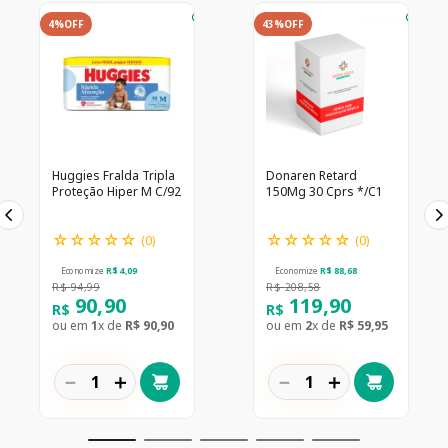
4%
OFF
43%
OFF
Huggies Fralda Tripla
Donaren Retard
Proteção Hiper M C/92
150Mg 30 Cprs */C1
☆
☆
☆
☆
☆
☆
☆
☆
☆
☆
(
0
)
(
0
)
Economize
R$
4
,
09
Economize
R$
88
,
68
R$
94
,
99
R$
208
,
58
90
,
90
119
,
90
R$
R$
ou em
1
x de
R$
90
,
90
ou em
2
x de
R$
59
,
95
－
＋
－
＋