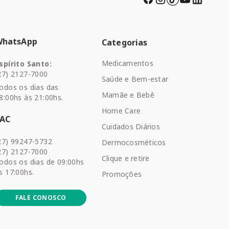
WhatsApp
Categorias
Medicamentos
spírito Santo:
27) 2127-7000
Saúde e Bem-estar
odos os dias das
Mamãe e Bebê
8:00hs às 21:00hs.
Home Care
SAC
Cuidados Diários
27) 99247-5732
Dermocosméticos
27) 2127-7000
Clique e retire
odos os dias de 09:00hs
s 17:00hs.
Promoções
FALE CONOSCO