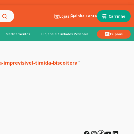
Lojas
Medicamentos
Higiene e Cuidados Pessoais
Cupons
-imprevisivel-timida-biscoitera
"