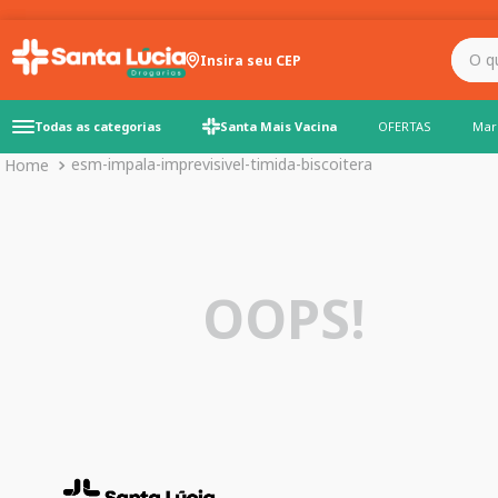
O que você precisa para
Insira seu CEP
Todas as categorias
Santa Mais Vacina
OFERTAS
Mar
esm-impala-imprevisivel-timida-biscoitera
OOPS!