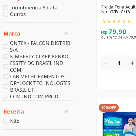
Fralda Tena Adul
Incontinência Adulta
Not G/Eg C/16
Outros
☆
☆
☆
☆
☆
(
0
)
79
,
90
R$
Marca
ou em
1
x de
R$
79
,
9
ONTEX - FALCON DISTRIB
S/A
KIMBERLY-CLARK KENKO
－
＋
ESSITY DO BRASIL IND
COM
LAB MELHORAMENTOS
DRYLOCK TECHNOLOGIES
BRASIL LT
CCM IND COM PROD
DESCARTAVEIS
10%
OFF
INCOFRAL
Receita
(D) SCA DO BRASIL IND
Não
COM LTDA