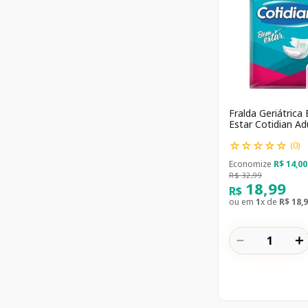
Fralda Geriátrica
Estar Cotidian A
8 Unidades
☆
☆
☆
☆
☆
(
0
)
Economize
R$
14
,
00
R$
32
,
99
18
,
99
R$
ou em
1
x de
R$
18
,
9
－
＋