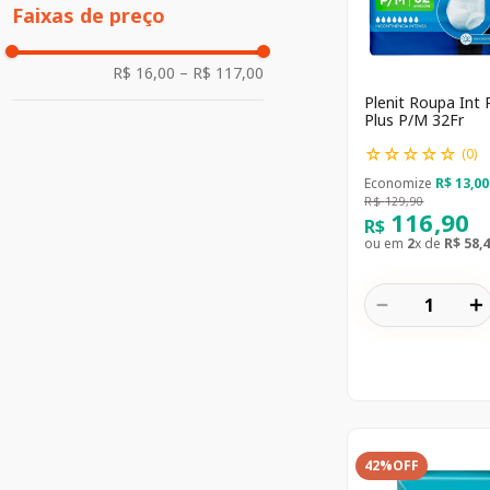
Faixas de preço
R$ 16,00
–
R$ 117,00
Plenit Roupa Int 
Plus P/M 32Fr
☆
☆
☆
☆
☆
(
0
)
Economize
R$
13
,
00
R$
129
,
90
116
,
90
R$
ou em
2
x de
R$
58
,
4
－
＋
42%
OFF