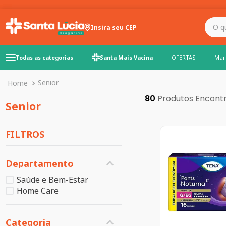
O que você precisa para
Insira seu CEP
Todas as categorias
Santa Mais Vacina
OFERTAS
Mar
Senior
80
Senior
FILTROS
Departamento
Saúde e Bem-Estar
Home Care
Categoria