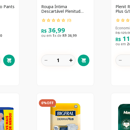
to Pants
Roupa Íntima
Plenit 
Descartável Plenitud
Plus G/
Protect Plus Unissex P/M
☆
☆
☆
☆
☆
☆
☆
Absorção Intensa 8
(
0
)
unidades
36
,
99
Economi
R$
R$
129
,
9
0
ou em
1
x de
R$
36
,
99
1
R$
ou em
2
－
＋
－
6%
OFF