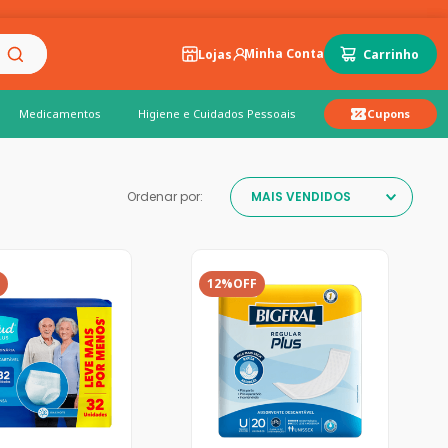
Lojas
Medicamentos
Higiene e Cuidados Pessoais
Cupons
Ordenar por:
MAIS VENDIDOS
12%
OFF