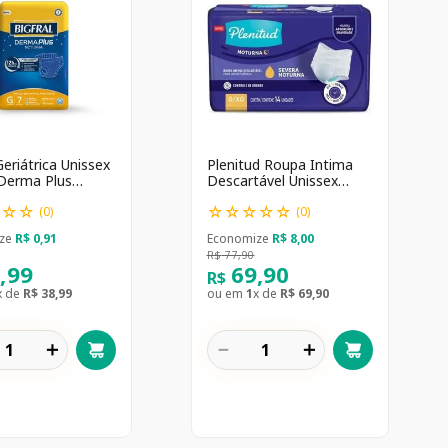
Geriátrica Unissex
Plenitud Roupa Intima
 Derma Plus
Descartável Unissex
 Adulto G 7
Noturna G/XG 14
☆
☆
☆
☆
☆
☆
☆
☆
es
unidades
(
0
)
(
0
)
ze
R$
0
,
91
Economize
R$
8
,
00
R$
77
,
90
8
,
99
69
,
90
R$
x de
R$
38
,
99
ou em
1
x de
R$
69
,
90
＋
－
＋