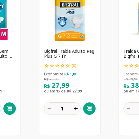
 Bem
Bigfral Fralda Adulto Reg
Fralda 
dulto M
Plus G 7 Fr
Bigfral
Noturna
☆
☆
☆
☆
☆
☆
☆
unidad
(
0
)
Economize
R$
1
,
00
Economi
R$
28
,
99
R$
39
,
90
27
,
99
3
R$
R$
9
ou em
1
x de
R$
27
,
99
ou em
1
－
＋
－