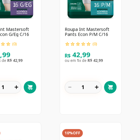
Int Mastersoft
Roupa Int Mastersoft
Econ G/Eg C/16
Pants Econ P/M C/16
☆
☆
☆
☆
☆
☆
☆
☆
(
0
)
(
0
)
2
,
99
42
,
99
R$
x de
R$
42
,
99
ou em
1
x de
R$
42
,
99
＋
－
＋
10%
OFF