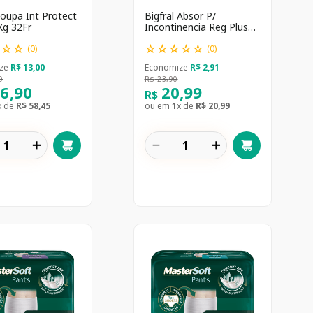
Roupa Int Protect
Bigfral Absor P/
Xg 32Fr
Incontinencia Reg Plus
20 Un
☆
☆
☆
☆
☆
☆
☆
☆
(
0
)
(
0
)
ze
R$
13
,
00
Economize
R$
2
,
91
0
R$
23
,
90
16
,
90
20
,
99
R$
x de
R$
58
,
45
ou em
1
x de
R$
20
,
99
＋
－
＋