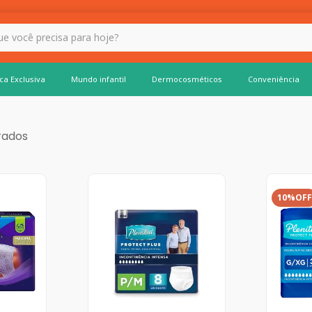
 hoje?
ca Exclusiva
Mundo infantil
Dermocosméticos
Conveniência
10%
OFF