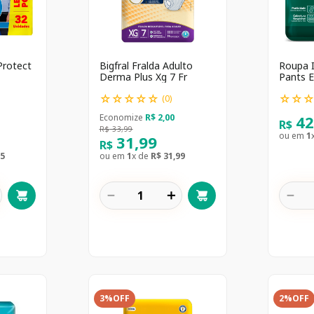
Protect
Bigfral Fralda Adulto
Roupa 
Derma Plus Xg 7 Fr
Pants 
☆
☆
☆
☆
☆
☆
☆
(
0
)
4
Economize
R$
2
,
00
R$
R$
33
,
99
ou em
1
31
,
99
R$
5
ou em
1
x de
R$
31
,
99
－
＋
－
3%
OFF
2%
OFF