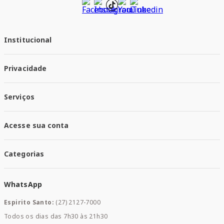
Institucional
Quem Somos
Privacidade
Trabalhe conosco
Responsabilidade Social
Política de Privacidade
Nossas Lojas
Serviços
Política de Entrega
Trocas e Devoluções
Santa Mais Vacinas
Acesse sua conta
Santa Mais Exames
Santa Mais Serviços
Minha Conta
Santa Mais Convenios
Categorias
Meus Pedidos
Medicamentos
WhatsApp
Saúde e Bem-estar
Mamães e Bebê
Espirito Santo:
(27) 2127-7000
Home Care
Todos os dias das 7h30 às 21h30
Cuidados Diários