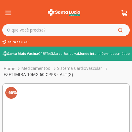
O que você precisa?
Insira seu CEP
Santa Mais Vacina
OFERTAS
Marca Exclusiva
Mundo infantil
Dermocosméticos
Medicamentos
Sistema Cardiovascular
EZETIMIBA 10MG 60 CPRS - ALT(G)
66%