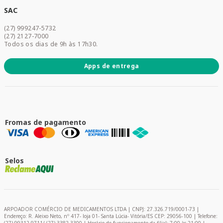
Dermocosméticos
SAC
Acesse sua conta
(27) 999247-5732
Promoções
(27) 2127-7000
Todos os dias de 9h às 17h30.
Apps de entrega
Fromas de pagamento
Selos
ARPOADOR COMÉRCIO DE MEDICAMENTOS LTDA | CNPJ: 27.326.719/0001-73 |
Endereço: R. Aleixo Neto, nº 417- loja 01- Santa Lúcia- Vitória/ES CEP: 29056-100 | Telefone: