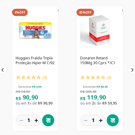
4%
OFF
43%
OFF
Huggies Fralda Tripla
Donaren Retard
Proteção Hiper M C/92
150Mg 30 Cprs */C1
☆
☆
☆
☆
☆
☆
☆
☆
☆
☆
(
0
)
(
0
)
Economize
R$
4
,
09
Economize
R$
88
,
68
R$
94
,
99
R$
208
,
58
90
,
90
119
,
90
R$
R$
ou em
1
x de
R$
90
,
90
ou em
2
x de
R$
59
,
95
－
＋
－
＋