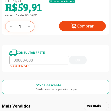
R$
174
,
71
Economize
R$
114
,
80
R$
59
,
91
ou em
1
x de
R$
59
,
91
Comprar
－
＋
CONSULTAR FRETE
OK
Não sei meu CEP
5% de desconto
5% de desconto na primeira compra
Mais Vendidos
Ver mais