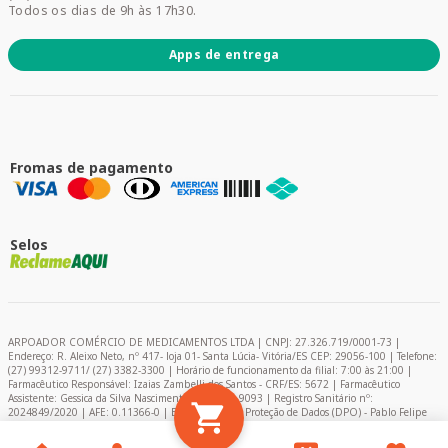
Todos os dias de 9h às 17h30.
Apps de entrega
Fromas de pagamento
Selos
ARPOADOR COMÉRCIO DE MEDICAMENTOS LTDA | CNPJ: 27.326.719/0001-73 |
Endereço: R. Aleixo Neto, nº 417- loja 01- Santa Lúcia- Vitória/ES CEP: 29056-100 | Telefone:
(27) 99312-9711/ (27) 3382-3300 | Horário de funcionamento da filial: 7:00 às 21:00 |
Farmacêutico Responsável: Izaias Zambelli dos Santos - CRF/ES: 5672 | Farmacêutico
Assistente: Gessica da Silva Nascimento – CRF/ES: 9093 | Registro Sanitário nº:
2024849/2020 | AFE: 0.11366-0 | Encarregado de Proteção de Dados (DPO) - Pablo Felipe
Campelo