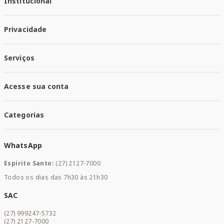
Institucional
Quem Somos
Privacidade
Trabalhe conosco
Responsabilidade Social
Política de Privacidade
Nossas Lojas
Serviços
Política de Entrega
Trocas e Devoluções
Santa Mais Vacinas
Acesse sua conta
Santa Mais Exames
Santa Mais Serviços
Minha Conta
Santa Mais Convenios
Categorias
Meus Pedidos
Medicamentos
WhatsApp
Saúde e Bem-estar
Mamães e Bebê
Espirito Santo:
(27) 2127-7000
Home Care
Todos os dias das 7h30 às 21h30
Cuidados Diários
Dermocosméticos
SAC
Acesse sua conta
(27) 999247-5732
Promoções
(27) 2127-7000