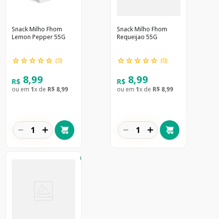
Snack Milho Fhom
Snack Milho Fhom
Lemon Pepper 55G
Requeijao 55G
☆
☆
☆
☆
☆
☆
☆
☆
☆
☆
(
0
)
(
0
)
8
,
99
8
,
99
R$
R$
ou em
1
x de
R$
8
,
99
ou em
1
x de
R$
8
,
99
－
＋
－
＋