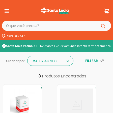
O que você precisa?
Insira seu CEP
Santa Mais Vacina
OFERTAS
Marca Exclusiva
Mundo infantil
Dermocosméticos
FILTRAR
Ordenar por:
MAIS RECENTES
3