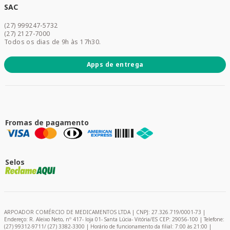
Dermocosméticos
SAC
Acesse sua conta
(27) 999247-5732
Promoções
(27) 2127-7000
Todos os dias de 9h às 17h30.
Apps de entrega
Fromas de pagamento
Selos
ARPOADOR COMÉRCIO DE MEDICAMENTOS LTDA | CNPJ: 27.326.719/0001-73 |
Endereço: R. Aleixo Neto, nº 417- loja 01- Santa Lúcia- Vitória/ES CEP: 29056-100 | Telefone:
(27) 99312-9711/ (27) 3382-3300 | Horário de funcionamento da filial: 7:00 às 21:00 |