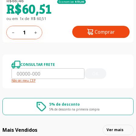
R$
66
,
46
Economize
R$
5
,
95
R$
60
,
51
ou em
1
x de
R$
60
,
51
Comprar
－
＋
CONSULTAR FRETE
OK
Não sei meu CEP
5% de desconto
5% de desconto na primeira compra
Mais Vendidos
Ver mais