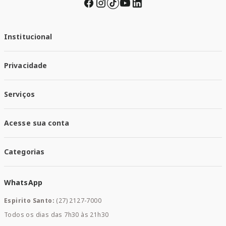
Institucional
Quem Somos
Privacidade
Trabalhe conosco
Responsabilidade Social
Política de Privacidade
Nossas Lojas
Serviços
Política de Entrega
Trocas e Devoluções
Santa Mais Vacinas
Acesse sua conta
Santa Mais Exames
Santa Mais Serviços
Minha Conta
Santa Mais Convenios
Categorias
Meus Pedidos
Medicamentos
WhatsApp
Saúde e Bem-estar
Mamães e Bebê
Espirito Santo:
(27) 2127-7000
Home Care
Todos os dias das 7h30 às 21h30
Cuidados Diários