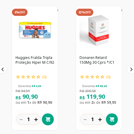
4%
OFF
43%
OFF
Huggies Fralda Tripla
Donaren Retard
Proteção Hiper M C/92
150Mg 30 Cprs */C1
☆
☆
☆
☆
☆
☆
☆
☆
☆
☆
(
0
)
(
0
)
Economize
R$
4
,
09
Economize
R$
88
,
68
R$
94
,
99
R$
208
,
58
90
,
90
119
,
90
R$
R$
ou em
1
x de
R$
90
,
90
ou em
2
x de
R$
59
,
95
－
＋
－
＋